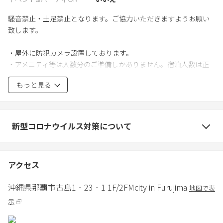
騒音禁止・土足禁止となります。ご協力いただきますようお願い
致します。
・屋外に防犯カメラ設置しております。
・アメニティ等は人数分のご準備しかありません。宿泊人数は正
確にお願い致します。
もっと見る
新型コロナウイルス対策について
アクセス
沖縄県
那覇市
古島1‐23‐1 1F/2F
Mcity in Furujima
地図で表
示