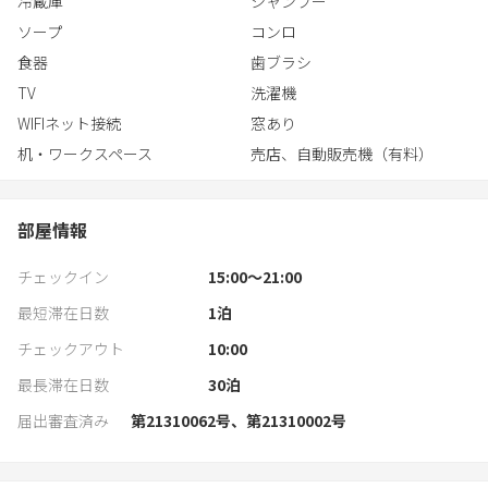
冷蔵庫
シャンプー
ソープ
コンロ
食器
歯ブラシ
TV
洗濯機
WIFIネット接続
窓あり
机・ワークスペース
売店、自動販売機（有料）
部屋情報
チェックイン
15:00〜21:00
最短滞在日数
1
泊
チェックアウト
10:00
最長滞在日数
30
泊
届出審査済み
第21310062号、第21310002号