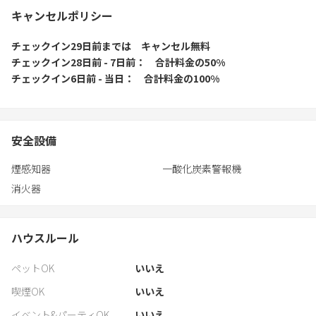
キャンセルポリシー
チェックイン29日前
までは
キャンセル無料
チェックイン28日前 - 7日前
合計料金の50%
チェックイン6日前 - 当日
合計料金の100%
安全設備
煙感知器
一酸化炭素警報機
消火器
ハウスルール
ペットOK
いいえ
喫煙OK
いいえ
イベント&パーティOK
いいえ