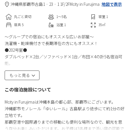
沖縄県
那覇市
古島1‐23‐1 1F/2F
Mcity in Furujima
地図で表示
丸ごと貸切
1〜5
名
寝室
1
寝具
5
浴室
1
35
㎡
〜グループでの宿泊にもオススメな広いお部屋〜
洗濯機・乾燥機付きで長期滞在の方にもオススメ！
●202号室●
ダブルベッド×2台／ソファベッド×1台／布団×4の計5名宿泊可
能。
添い寝のお子様は3名様までとなっております。
もっと見る
ご家族でもグループ旅行でも使い勝手がいいお部屋です♪
■客室設備■
この宿泊施設について
・インターネット（Wi-Fi）
・キッチン（冷蔵庫／電子レンジ／食器類／加熱調理器具は無
Mcity in Furujimaは沖縄本島の都心部、那覇市にございます。
し）
沖縄都市モノレール「ゆいレール」古島駅より徒歩にて約1分の好
・シャワールーム
立地です。
・トイレ
那覇空港や国際通りまでの移動にも便利な場所なので、観光を思
・洗濯機／乾燥機
う存分お楽しみいただけます。お子様は3名様まで添い寝の可能で