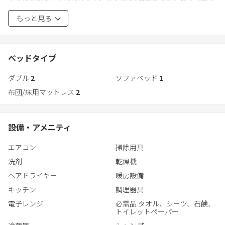
・ヘアドライヤー
す。
・掃除機
もっと見る
■アメニティ■
■注意事項■
タオル／シャンプー／リンス／ボディーソープ／歯ブラシ ※寝
・駐車場はございません。近隣のコインパーキングをご利用くだ
間着のご用意はございません。
さい。
ベッドタイプ
駐車違反、交通違反によるトラブルの責任は負いかねます。
・事前に宿泊者情報の提出を必要としております。宿泊者情報の
ダブル
2
ソファベッド
1
・当施設にはフロントデスクがございませんので、
提出後にチェックイン情報をお伝え致します。
宿泊前後のお荷物をお預かりすることができません。予めご了承
布団/床用マットレス
2
・屋外に防犯カメラ設置しております。
くださいませ。
・アメニティ等は人数分のご準備しかありません。宿泊人数は正
確にお願い致します。
□周辺情報□
設備・アメニティ
タウンプラザかねひで…徒歩にて約3分
エアコン
掃除用具
ローソン…徒歩にて約5分
Tギャラリア沖縄byDFS…徒歩にて約15分
洗剤
乾燥機
サンエー那覇メインプレイス…徒歩にて約16分
ヘアドライヤー
暖房設備
キッチン
調理器具
電子レンジ
必需品 タオル、シーツ、石鹸、
トイレットペーパー