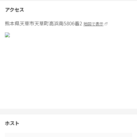
③ご利用後は網の洗浄・灰の片付け・テーブル及び椅子等の後片
アクセス
付けを必ずお願いします。
6)普通車4台まで駐車可能です。
熊本県
天草市
天草町高浜南5806番2
地図で表示
7）ごみはお持ち帰り下さい。別途500円で引き受けることも可能
です。
8)日本国内に住所がない方はチェックイン前までに宿泊者全員の
パスワードを提示してください。
⑼カヤック、サップ(共に有料)のご利用は予約制になっておりま
す。水着やマリンシューズなどはご用意しておりません。
ホスト