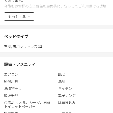
ております。
今後もお客様の安全確保を最優先に、安心してご利用頂ける環境
づくりに努めてまいります。
もっと見る
ご不明点やご不安な点がございましたら、お気軽にお問い合わせ
ください。】
ベッドタイプ
布団/床用マットレス
13
令和8年7月7日オープン
【オーシャンビュー】絶景夕陽と波音に癒される海辺の貸切り宿
東シナ海に面する天草町高浜に建つ元お寿司屋さんを改装した一
設備・アメニティ
棟貸切り宿です。
当施設は素泊まりの宿になります
エアコン
BBQ
(別室にて管理人が常駐することがございます。
掃除用具
洗剤
お客様と部屋やお風呂やトイレなどは共有することはございませ
んのでお安心ください)
洗濯物干し
キッチン
海水浴(白鶴浜海水浴場まで徒歩2分)、釣り(高浜漁港まで車で30
調理器具
電子レンジ
秒)、カヤック(レンタル有)、サップ(レンタル有)、サーフィン、キ
必需品 タオル、シーツ、石鹸、
駐車場込み
ャンプ、天体観測、バーベキュー
トイレットペーパー
ここには四季を通じて自然を楽しめる最高の環境があります。