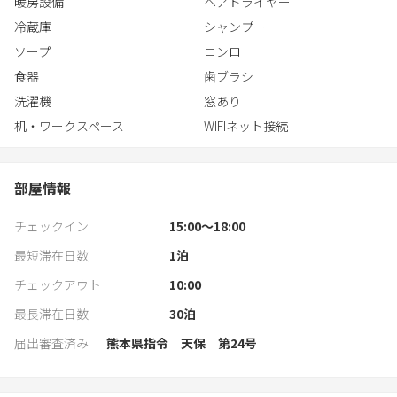
暖房設備
ヘアドライヤー
ご家族と、気の合う仲間と、夕陽を眺めながらゆっくりと流れる
冷蔵庫
シャンプー
贅沢な時間をお楽しみ下さい。
ソープ
コンロ
食器
歯ブラシ
洗濯機
窓あり
机・ワークスペース
WIFIネット接続
部屋情報
チェックイン
15:00〜18:00
最短滞在日数
1
泊
チェックアウト
10:00
最長滞在日数
30
泊
届出審査済み
熊本県指令 天保 第24号