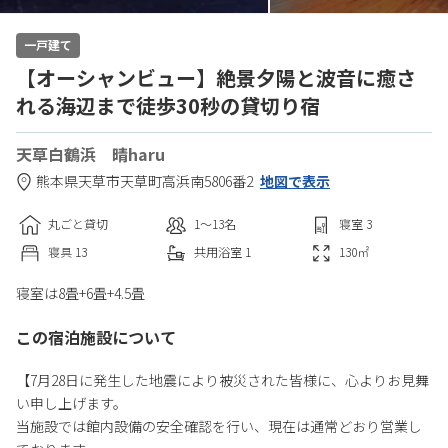
一戸建て
【オーシャンビュー】絶景夕陽と波音に癒さ
れる海辺まで徒歩30秒の貸切り宿
天草白鶴浜 晴haru
熊本県
天草市
天草町高浜南5806番2
地図で表示
丸ごと貸切
1〜13
名
寝室
3
寝具
13
共用
浴室
1
130
㎡
寝室は8畳+6畳+4.5畳
この宿泊施設について
【7月28日に発生した地震により被災された皆様に、心よりお見舞
い申し上げます。
当施設では館内設備の安全確認を行い、現在は通常どおり営業し