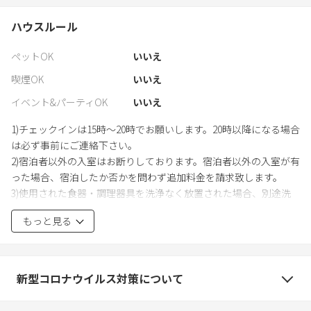
ハウスルール
ペットOK
いいえ
喫煙OK
いいえ
イベント&パーティOK
いいえ
1)チェックインは15時～20時でお願いします。20時以降になる場合
は必ず事前にご連絡下さい。
2)宿泊者以外の入室はお断りしております。宿泊者以外の入室が有
った場合、宿泊したか否かを問わず追加料金を請求致します。
3)使用された食器・調理器具を洗浄なく放置された場合、別途洗
浄費用（500円）を請求します。
もっと見る
4)室内での髪染めは禁止しております。発見次第、別途クリーニン
グ費用を請求します。
5)バーベキューグリルのご利用に関して
①現地に掲示している使用方法をお守り下さい。
新型コロナウイルス対策について
②着火剤、炭はお持ち込み下さい。（有料でご準備することも可
能です）