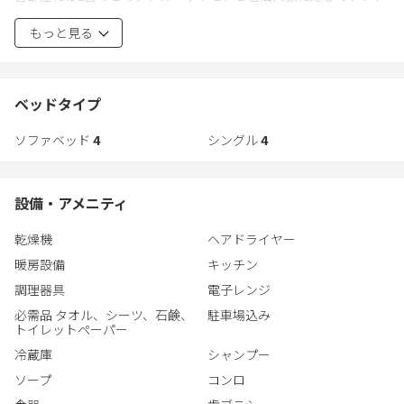
ーベットを2つのエキストラシングルベッドにすることも可能で
また、ラウンジには薪ストーブとソファーがあり、プロジェクタ
もっと見る
す。最大で8名様までのご宿泊が可能です。
ーで映像をお楽しみいただくことも可能です。
広いリビングには6名掛けのテーブルが2台あり、キッチンには冷
■チェックイン方法■
蔵庫・電子レンジなど家電や、食洗機、調理器具、厳選食器、基
ベッドタイプ
下記地図上にあるFARM VILLA takuにてチェックインをいただきま
本調味料などが完備されています。ご宿泊の皆様に、牧場直営工
す。
ソファベッド
4
シングル
4
房のチーズやスープのセットをプレゼントしております。その他
https://maps.app.goo.gl/en6dNcGb9LYuvC3B8?g_st=ic/
食事オプションとして、下準備済みのお料理セットを事前予約す
※チェックイン時間：15時〜17時
ることも可能です。
設備・アメニティ
また、ラウンジには薪ストーブとソファーがあり、夜は薪ストー
乾燥機
ヘアドライヤー
ブで火を焚いて、ワイン・地ビールと一緒にチーズをご堪能いた
暖房設備
キッチン
だきながら、プロジェクターで映像をお楽しみいただくことも可
能です。
調理器具
電子レンジ
必需品 タオル、シーツ、石鹸、
駐車場込み
またとないゆっくりしたお時間をお過ごしいただきたいので、ご
トイレットペーパー
宿泊については2泊以上をお勧めしております。季節と自然の織り
冷蔵庫
シャンプー
なす景色と「開拓」に想いを馳せてみませんか？
ソープ
コンロ