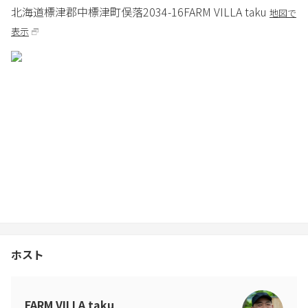
北海道
標津郡
中標津町俣落2034-16
FARM VILLA taku
地図で
施設内、テラス、お庭、全面道路など含む
表示
■その他■
・お子様が、外でお遊びになる際は、必ず保護者の付き添いをお
願いします。
・ペット同伴不可。
・ご入館は基本的にご予約時にお申し込みいただいた方のみとな
ります。ご申請いただきました人数と相違がございます場合は、
契約解除として即刻ご退館いただくこともございます。
・野鳥や虫など季節により窓の開閉にはご注意ください。また宿
周辺の散策、特に夜間の外出にもご注意ください。
ホスト
FARM VILLA taku