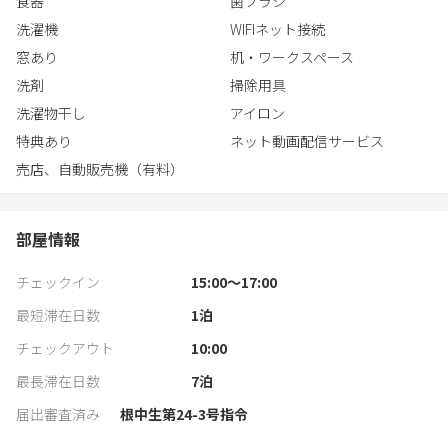
食器
歯ブラシ
洗濯機
WIFIネット接続
窓あり
机・ワークスペース
洗剤
掃除用具
洗濯物干し
アイロン
特典あり
ネット動画配信サービス
売店、自動販売機（有料）
部屋情報
チェックイン
15:00〜17:00
最短滞在日数
1
泊
チェックアウト
10:00
最長滞在日数
7
泊
届出審査済み
根中生第24-3号指令