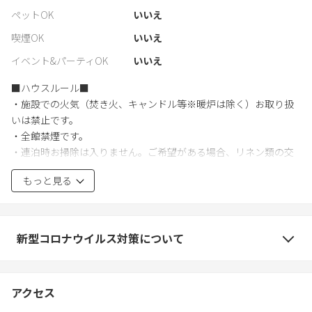
ペットOK
いいえ
喫煙OK
いいえ
イベント&パーティOK
いいえ
■ハウスルール■
・施設での火気（焚き火、キャンドル等※暖炉は除く）お取り扱
いは禁止です。
・全館禁煙です。
・連泊時お掃除は入りません。ご希望がある場合、リネン類の交
換（別途有料）をいたします。
もっと見る
■騒音について■
・周辺は閑静な地域のため、近隣にご配慮ください。騒音の苦情
が近隣からございました場合、契約書禁止事項違約として契約解
新型コロナウイルス対策について
除となり即刻ご退館いただくこともございます。
■火の取り扱いについて■
アクセス
・BBQ、花火、キャンドルなどの火気お取り扱いは全面禁止で
す。