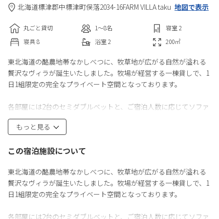
北海道
標津郡
中標津町俣落2034-16
FARM VILLA taku
地図で表示
丸ごと貸切
1〜8
名
寝室
2
寝具
8
浴室
2
200
㎡
東北海道の酪農地帯なかしべつに、牧草地が広がる自然が溢れる
贅沢なヴィラが誕生いたしました。牧場が経営する一棟貸しで、1
日1組限定の完全なプライベート空間となっております。
各部屋には2台のセミダブルベットと、ご宿泊人数に応じてソファ
ーベットを2つのエキストラシングルベッドにすることも可能で
もっと見る
す。最大で8名様までのご宿泊が可能です。
この宿泊施設について
広いリビングには6名掛けのテーブルが2台あり、キッチンには冷
蔵庫・電子レンジなど家電や、食洗機、調理器具、厳選食器、基
東北海道の酪農地帯なかしべつに、牧草地が広がる自然が溢れる
本調味料などが完備されています。ご宿泊の特典として、牧場直
贅沢なヴィラが誕生いたしました。牧場が経営する一棟貸しで、1
営工房のチーズやスープのセットをプレゼントしております。そ
日1組限定の完全なプライベート空間となっております。
の他食事オプションとして、下準備済みのお料理セットを事前予
約することも可能です。
各部屋には2台のセミダブルベットと、ご宿泊人数に応じてソファ