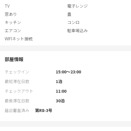
キャメルゴルフ 車13分
TV
電子レンジ
鴨川シーワールド 車33分
窓あり
畳
スーパーベイシア 車3分
キッチン
コンロ
薬ウエルシア 車4分
エアコン
駐車場込み
WIFIネット接続
部屋情報
チェックイン
15:00〜23:00
最短滞在日数
1
泊
チェックアウト
11:00
最長滞在日数
30
泊
届出審査済み
第R8-3号