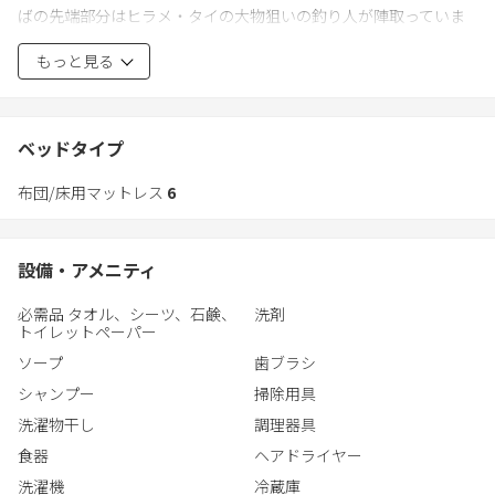
ばの先端部分はヒラメ・タイの大物狙いの釣り人が陣取っていま
す。釣り船は車で5分の川津港が盛んで、タイ・ヒラマサ、イカ、
もっと見る
イサキなど様々な魚が釣れます。
大型スーパーや勝浦の中心街まで車で5分ほど。歴史ある勝浦朝市
が有名ですが、その他にも、海鮮や焼肉、イタリアン、バーなど
ベッドタイプ
様々な飲食店があります。サーフィンで有名な部原海岸は歩いて
布団/床用マットレス
6
10分。その先の御宿海水浴場は車で7分、勝浦海中展望塔は車で13
分です。鴨川シーワードは車で30分ほど。
設備・アメニティ
港は夜も電灯があるので、一昨日は水面にいる小さなフグを眺め
ながら夜中に散歩をしました。以波の音を聞きながらゆっくり過
必需品 タオル、シーツ、石鹸、
洗剤
ごす休日もおすすめです。
トイレットペーパー
ソープ
歯ブラシ
部原海岸（サーフィン）車3分
シャンプー
掃除用具
御宿海水浴場 車8分
勝浦朝市会場 車5分
洗濯物干し
調理器具
勝浦海中公園 車13分
食器
ヘアドライヤー
東急ゴルフ 車15分
洗濯機
冷蔵庫