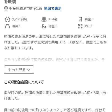
を改装
千葉県
勝浦市
新官193
地図で表示
丸ごと貸切
1〜6
名
寝室
3
寝具
6
浴室
1
195
㎡
勝浦の豊浜漁港の中、海に接した老舗旅館を改装しA室・B室に分
けました。2室ですが玄関別で共用スペースはなく、寝室同士もか
なり離れています。
こちらは街側A室で広めの3LDK。寝室から海は見えませんが、サ
ービススペースとして海に面した大きな吹き抜けがあり、それも
もっと見る
含めて専有面積は195平方メートル、定員6名で広々です。
この宿泊施設について
寝室部分は以前の旅館の雰囲気そのままの純和室。10畳、8畳、8
畳、各部屋1畳の床の間と押入があり、部屋と部屋の間も離れてい
海が目の前。勝浦の漁港に面した老舗旅館を改装しA室とB室に分
ます。リビングはフローリングに改装されています。
けました。
目の前の防波堤での釣りはちょっとした遊び程度ですが、灯台そ