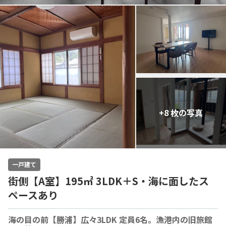
+8 枚の写真
一戸建て
街側【A室】195㎡ 3LDK＋S・海に面したス
ペースあり
海の目の前【勝浦】広々3LDK 定員6名。漁港内の旧旅館