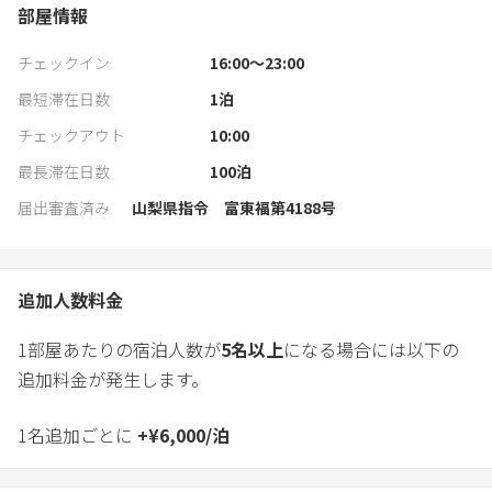
部屋情報
チェックイン
16:00〜23:00
最短滞在日数
1
泊
チェックアウト
10:00
最長滞在日数
100
泊
届出審査済み
山梨県指令 富東福第4188号
追加人数料金
1部屋あたりの宿泊人数が
5
名以上
になる場合には以下の
追加料金が発生します。
1名追加ごとに
+
¥
6,000
/
泊