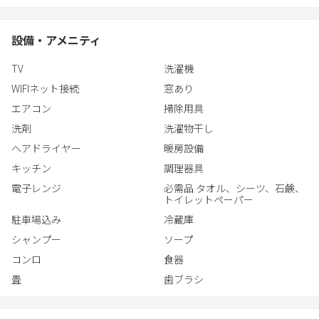
（ペレットストーブは11月〜4月の期間、無料でご利用いただけま
す。）
設備・アメニティ
無料レンタサイクルを5台ご用意しており、河口湖周辺の散策やカ
TV
洗濯機
フェ巡りにも便利です。
また、大画面プロジェクターとNetflixを完備しており、旅先でも映
WIFIネット接続
窓あり
画やドラマをゆっくり楽しめます。
エアコン
掃除用具
洗剤
洗濯物干し
富士山の眺望、炎のぬくもり、映像の楽しみが揃った、心安らぐ
ヘアドライヤー
暖房設備
「和モダンステイ」。
自然と調和した静かな空間で、特別な時間をお過ごしください。
キッチン
調理器具
電子レンジ
必需品 タオル、シーツ、石鹸、
トイレットペーパー
駐車場込み
冷蔵庫
シャンプー
ソープ
コンロ
食器
畳
歯ブラシ