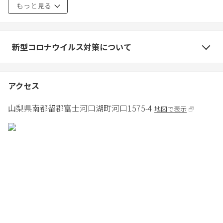
もっと見る
設にも連絡する事
⑤ハウスマニュアルを読みハウスルールに従う事。スリッパでの
外出禁止。
⑥建物、設備を破損、汚損または、備品類を紛失した場合は修理
新型コロナウイルス対策について
代、交換代を請求させて頂きます。
⑦鍵の紛失は5000円頂戴致します。
⑧予約人数以上の宿泊が発覚した場合、1名1泊に付き1万円を追加
アクセス
で頂戴致します。玄関の外にあるカメラで人数確認をしておりま
す。
山梨県
南都留郡
富士河口湖町河口1575-4
地図で表示
⑨室内は土足厳禁です。