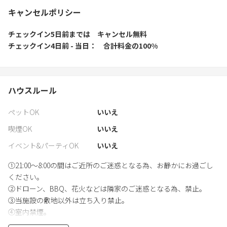
キャンセルポリシー
チェックイン5日前
までは
キャンセル無料
チェックイン4日前 - 当日
合計料金の100%
ハウスルール
ペットOK
いいえ
喫煙OK
いいえ
イベント&パーティOK
いいえ
①21:00〜8:00の間はご近所のご迷惑となる為、お静かにお過ごし
ください。
②ドローン、BBQ、花火などは隣家のご迷惑となる為、禁止。
③当施設の敷地以外は立ち入り禁止。
④室内禁煙。
④何か問題が発生した場合は速やかに然るべき機関に通報し当施