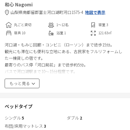
和心 Nagomi
山梨県
南都留郡
富士河口湖町河口1575-4
地図で表示
丸ごと貸切
1〜12
名
寝室
3
寝具
10
浴室
1
121.63
㎡
河口湖・もみじ回廊・コンビニ（ローソン）まで徒歩15分。
観光にも滞在にも便利な立地にある、古民家をフルリフォームし
た一棟貸しの宿です。
最寄りのバス停「河口局前」まで徒歩約5分。
バスで河口湖駅まで10～15分程度です。
※道路の混雑状況により大きく変わります。
もっと見る
日本の伝統的な木造家屋の趣を残しながら、快適に過ごせるよう
現代的にリノベーション。
2階寝室やテラスからは、雄大な富士山を一望できます。
ベッドタイプ
朝は澄んだ空気とともに富士山を眺め、夜はペレットストーブの
シングル
5
ダブル
2
やさしい炎を見つめながら、非日常のひとときをお楽しみくださ
い。
布団/床用マットレス
3