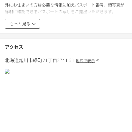
外にお住まいの方は必要な情報に加えパスポート番号、顔写真が
鮮明に確認できるパスポートの写しをご提出いただきます。
・騒音禁止
もっと見る
・建物内は土足厳禁
・チェックアウト時間10:00までに必ず退出すること。10:00を超え
て滞在している場合30分ごとに5000円の延滞金が発生します。
・レイトチェックアウトはチェックアウト日前日15時までにご連
アクセス
絡ください
・敷地内全面禁煙
北海道
旭川市
緑町21丁目2741-21
地図で表示
・日帰りの方も宿泊人数となりますので人数変更は必ずチェック
イン1週間前までにご連絡ください。それ以降は人数変更による返
金はいたしかねます。
・家の鍵やwifiを破損､紛失された場合は別途20,000円を請求いた
します。
・家のｺﾞﾐは外に置かないようにお願いいたします。
・宿泊施設・設置の備品により生じた事故に関する一切の責任を
負いかねます。
・当施設は忘れ物については責任を負いません｡ﾁｪｯｸｱｳﾄ時に所持
品を再度ご確認下さい｡