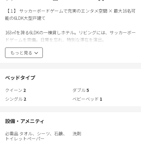
【１】 サッカーボードゲームで充実のエンタメ空間 × 最大16名可
能の6LDK大型戸建て
163㎡を誇る6LDKの一棟貸しホテル。リビングには、サッカーボー
ドゲームを完備。日常を忘れ、特別な滞在を演出。
バスルームとシャワールームを各1つ、トイレを2つ備え、洗面台
もっと見る
も2箇所に設置した充実の水回り環境。
さらに、ベビーベッドとベビーチェアを完備し、複数世代での家
族旅行にも最適。
上質なインテリアに囲まれ、全員が同じ屋根の下で絆を深める団
ベッドタイプ
らんの時間。
クイーン
2
ダブル
5
シングル
2
ベビーベッド
1
【２】 北海道観光の拠点 × 自然と都市をつなぐロケーション
北海道が誇る観光地へ抜群の利便性。
設備・アメニティ
「旭山動物園」へは車で約25分、旭川駅周辺の繁華街「さんろく
必需品 タオル、シーツ、石鹸、
洗剤
街」へも車で約15分と、観光と休息を両立させる絶好の立地。
トイレットペーパー