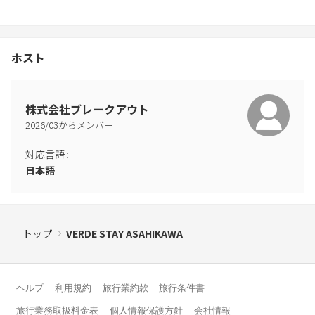
・お荷物のお預かりはチェックイン日当日11時より可能です。チ
ェックアウト後のお預かりはできません
上記のルール違反が発覚した場合別途料金を請求いたします。
ホスト
株式会社ブレークアウト
2026
/
03
からメンバー
対応言語
:
日本語
トップ
VERDE STAY ASAHIKAWA
ヘルプ
利用規約
旅行業約款
旅行条件書
旅行業務取扱料金表
個人情報保護方針
会社情報