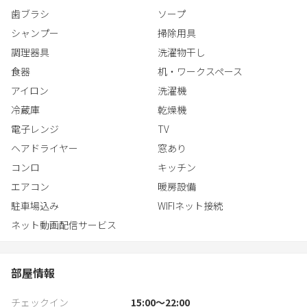
近隣には「イオンモール旭川西」まで徒歩8分でアクセスでき、滞
歯ブラシ
ソープ
在中の買い出しにも最適。
美瑛や富良野へのドライブの拠点としても、最高のロケーショ
シャンプー
掃除用具
ン。
調理器具
洗濯物干し
利便性と居住性、高級感を兼ね備えた旭川ステイを。
食器
机・ワークスペース
アイロン
洗濯機
冷蔵庫
乾燥機
電子レンジ
TV
ヘアドライヤー
窓あり
コンロ
キッチン
エアコン
暖房設備
駐車場込み
WIFIネット接続
ネット動画配信サービス
部屋情報
チェックイン
15:00〜22:00