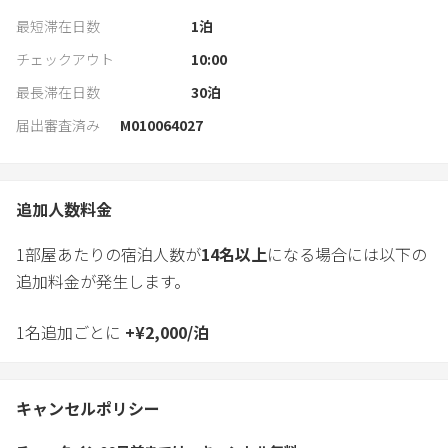
最短滞在日数
1
泊
チェックアウト
10:00
最長滞在日数
30
泊
届出審査済み
M010064027
追加人数料金
1部屋あたりの宿泊人数が
14
名以上
になる場合には以下の
追加料金が発生します。
1名追加ごとに
+
¥
2,000
/
泊
キャンセルポリシー