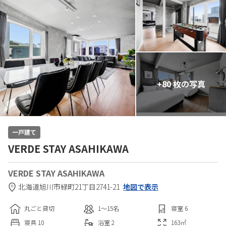
+80 枚の写真
一戸建て
VERDE STAY ASAHIKAWA
VERDE STAY ASAHIKAWA
北海道
旭川市
緑町21丁目2741-21
地図で表示
丸ごと貸切
1〜15
名
寝室
6
寝具
10
浴室
2
163
㎡