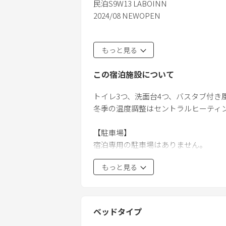
民泊S9W13 LABOINN
2024/08 NEWOPEN
＊大きなダイニングテーブル
もっと見る
＊カラオケルーム
＊卓球ルーム
この宿泊施設について
＊子供の遊び部屋
＊最大16人
トイレ3つ、洗面台4つ、バスタブ付
＊ローソン徒歩3分
冬季の温度調整はセントラルヒーティン
＊トイレ3、洗面台4、バスタブ付き風
＊駅まで徒歩５分
【駐車場】
宿泊専用の駐車場はありません。
建物前の駐車もご遠慮ください。
もっと見る
お車でお越しの場合は近隣のコインパー
★ハイグレードホテル×3階建の一棟
【チェックイン】
観光地を楽しんで疲れた夜は、ゆった
セルフチェックインです。
大きなテレビ。NetflixやAmazo
ベッドタイプ
宿泊者情報のご提出後、鍵番号をお伝
インお願いいたします。