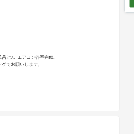
o
w
n
a
r
r
o
き風呂2つ。エアコン各室完備。
w
グでお願いします。
呂2
k
e
y
t
o
キングをご利用ください
貸切
i
n
りとしたソファに大人数で座れるダイニングテーブル、
t
nプライムなどご視聴可能です。＊お客様ご自身のIDにてログ
え致します。
e