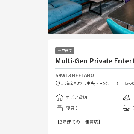
一戸建て
Multi-Gen Private Enter
S9W13 BEELABO
北海道
札幌市
中央区南9条西13丁目3-20
丸ごと貸切
寝具
8
【3階建ての一棟貸切】