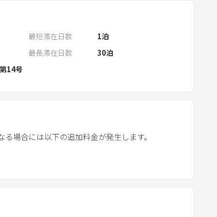
a
r
a
最短滞在日数
1
泊
n
d
最長滞在日数
30
泊
s
第14号
e
l
e
c
t
なる場合には以下の追加料金が発生します。
a
d
a
t
e
.
P