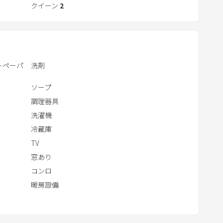
r
クイーン
2
えるためにカラオケ、卓球、お子様も大満足のキッズル
a
新鮮な北海道の食材で料理も作れます。皆さんに喜んで
c
心を込めて作りました。
t
w
､レンジ､コーヒーメーカー、ホットプレート、ヘアド
トペーパ
洗剤
i
t
ソープ
h
調理器具
t
食器洗剤、食器スポンジ。
洗濯機
h
でのご用意をお願い致します。
冷蔵庫
e
TV
c
窓あり
ボディソープ､ハンドソープ、ボディスポンジ、ティ
a
イレットペーパー､洗濯洗剤
コンロ
l
暖房設備
e
護者様付き添いでお願いいたします。
n
でご了承ください。
d