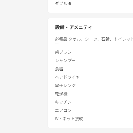
チェックイン：16:00以降
ダブル
6
また、「一日中遊び尽くしたい」を叶
チェックアウト：11:00まで
ーム。キッチン用品も揃ってますので
もらいたいを1番に、私たちのお家は
【アメニティ】
設備・アメニティ
＊家電＊
エアコン、ドラム式洗濯乾燥機、冷蔵庫
必需品 タオル、シーツ、石鹸、トイレッ
【インテリア】
ー
ライヤー、延長コード
歯ブラシ
ベッドルーム1：ダブルベッド2台
＊キッチン用品＊
シャンプー
ベッドルーム2：ダブルベッド1台
食器一式、調理器具一式、子供用食器、
ベッドルーム3：ダブルベッド３台
食器
調味料は置いておりませんのでご自身
ベッドルーム4：クイーンベッド2台
ヘアドライヤー
電子レンジ
＊アメニティ＊
乾燥機
歯ブラシ、シャンプー､コンディショナー､
ッシュ､バスタオル､フェイスタオル､ト
キッチン
エアコン
1階キッズルーム、遊具等の使用は保
WIFIネット接続
怪我等の責任は施設側では負いかねますの