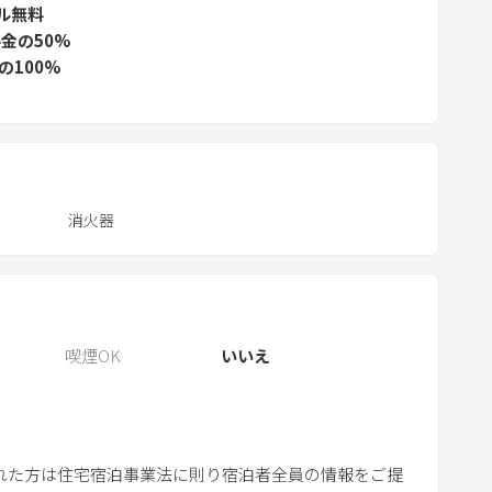
ル無料
r
金の50%
e
の100%
s
s
t
h
e
消火器
q
u
e
s
t
喫煙OK
いいえ
i
o
n
m
れた方は住宅宿泊事業法に則り宿泊者全員の情報をご提
a