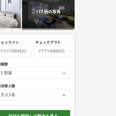
+77 枚の写真
チェックイン
チェックアウト
P
部屋数
r
e
s
宿泊者人数
s
t
大人
1
名
h
e
d