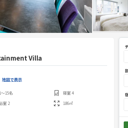
tainment Villa
P
r
地図で表示
e
s
1〜15
名
寝室
4
s
t
浴室
2
186
㎡
h
e
d