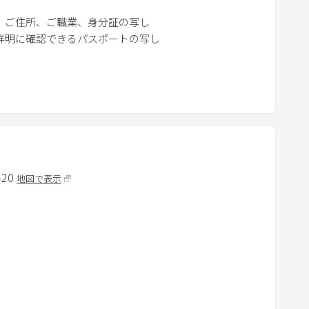
r
、ご住所、ご職業、身分証の写し
k
鮮明に確認できるパスポートの写し
k
e
球は夜9時までです。ご協力よろしくお願いします。
y
臭いを感じることがあります。
t
をしております。
o
g
e
t
20
地図で表示
t
h
e
k
e
y
b