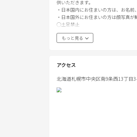
供いただきます。
・日本国内にお住まいの方は、お名前
・日本国外にお住まいの方は顔写真が
◯土足禁止
◯騒音トラブルのため、カラオケと卓
もっと見る
◯１階が元々車庫だったため、湿気の
そのため、１階の窓は常に開放し換気
アクセス
北海道
札幌市
中央区南9条西13丁目3-