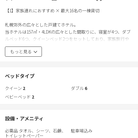
【1】家族連れにおすすめ × 最大16名の一棟貸切
札幌郊外の広々とした戸建てホテル。
当ホテルは157㎡・4LDKの広々とした間取りに、寝室が4つ、ダブ
ルベッド6つ、クイーンベッド2つをセットしており、家族旅行や
グループ旅行での滞在に最適。ベッドルームにはマッサージチェ
もっと見る
アが設置され、旅の疲れを癒すくつろぎの空間を提供。キッチン
には調理器具一式が揃い、長期滞在にも対応可能。さらに、寝室
にはベビーベッドが2台設置されているため、小さなお子様連れの
家族も安心して利用できる環境。快適性と実用性を兼ね備えた内
ベッドタイプ
装が、心地よい滞在を実現。
クイーン
2
ダブル
6
ベビーベッド
2
【2】駐車場完備 × 郊外へのアクセス良好
駐車場完備なので車での移動に便利。レンタカーや自家用車での
設備・アメニティ
滞在を前提とした旅行にも対応可能。札幌市中心部までは約20
必需品 タオル、シーツ、石鹸、
駐車場込み
分、温泉で有名な定山渓温泉エリアには27分、ばんけいスキー場
トイレットペーパー