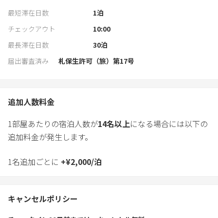
最短滞在日数
1
泊
チェックアウト
10:00
最長滞在日数
30
泊
届出審査済み
札保生許可（旅）第17号
追加人数料金
1部屋あたりの宿泊人数が
14
名以上
になる場合には以下の
追加料金が発生します。
1名追加ごとに
+
¥
2,000
/
泊
キャンセルポリシー