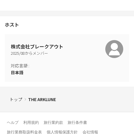
・お荷物のお預かりはチェックイン日当日11時より可能です。チ
ェックアウト後のお預かりはできません
上記のルール違反が発覚した場合別途料金を請求いたします。
ホスト
株式会社ブレークアウト
2025
/
08
からメンバー
対応言語
:
日本語
トップ
THE ARKLUNE
ヘルプ
利用規約
旅行業約款
旅行条件書
旅行業務取扱料金表
個人情報保護方針
会社情報