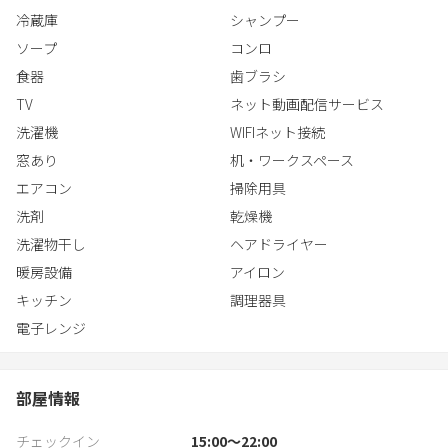
へは8分、円山動物園へは16分でアクセス可能。静かで落ち着いた
冷蔵庫
シャンプー
環境に位置しながらも、都会と自然豊かな環境を両立する札幌の
観光を、どちらも楽しめる最高のロケーション。温泉にスキーに
ソープ
コンロ
ショッピングにと、アクティブな札幌旅行の拠点。
食器
歯ブラシ
TV
ネット動画配信サービス
洗濯機
WIFIネット接続
窓あり
机・ワークスペース
エアコン
掃除用具
洗剤
乾燥機
洗濯物干し
ヘアドライヤー
暖房設備
アイロン
キッチン
調理器具
電子レンジ
部屋情報
チェックイン
15:00〜22:00