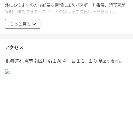
外にお住まいの方は必要な情報に加えパスポート番号、顔写真が
鮮明に確認できるパスポートの写しをご提出いただきます。
・騒音禁止
もっと見る
・建物内は土足厳禁
・チェックアウト時間10:00までに必ず退出すること。10:00を超え
て滞在している場合30分ごとに5000円の延滞金が発生します。
・レイトチェックアウトはチェックアウト日前日15時までにご連
アクセス
絡ください
・敷地内全面禁煙
北海道
札幌市
南区川沿１条４丁目１１−１０
地図で表示
・日帰りの方も宿泊人数となりますので人数変更は必ずチェック
イン1週間前までにご連絡ください。それ以降は人数変更による返
金はいたしかねます。
・家の鍵やwifiを破損､紛失された場合は別途20,000円を請求いた
します。
・家のｺﾞﾐは外に置かないようにお願いいたします。
・宿泊施設・設置の備品により生じた事故に関する一切の責任を
負いかねます。
・当施設は忘れ物については責任を負いません｡ﾁｪｯｸｱｳﾄ時に所持
品を再度ご確認下さい｡