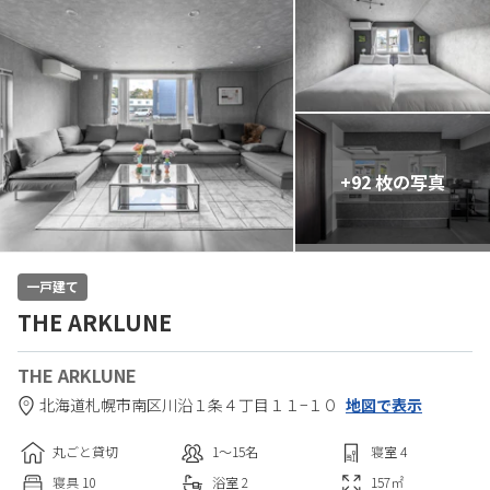
+92 枚の写真
一戸建て
THE ARKLUNE
THE ARKLUNE
北海道
札幌市
南区川沿１条４丁目１１−１０
地図で表示
丸ごと貸切
1〜15
名
寝室
4
寝具
10
浴室
2
157
㎡