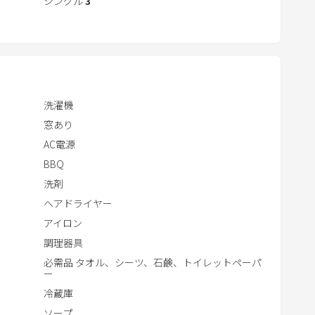
シングル
3
c
t
w
i
t
洗濯機
h
窓あり
t
h
AC電源
e
BBQ
c
洗剤
a
ヘアドライヤー
l
アイロン
e
調理器具
n
必需品 タオル、シーツ、石鹸、トイレットペーパ
d
ー
a
冷蔵庫
r
ソープ