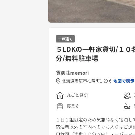
一戸建て
５LDKの一軒家貸切/１０
分/無料駐車場
貸別荘memori
北海道
恵庭市
柏陽町1-20-6
地図で表示
丸ごと貸切
寝具
8
１日１組限定のため気兼ねなく宿泊し
宿泊者以外の室内への立ち入りはご遠
自炊可（徒歩１０分以内にスーパーマ