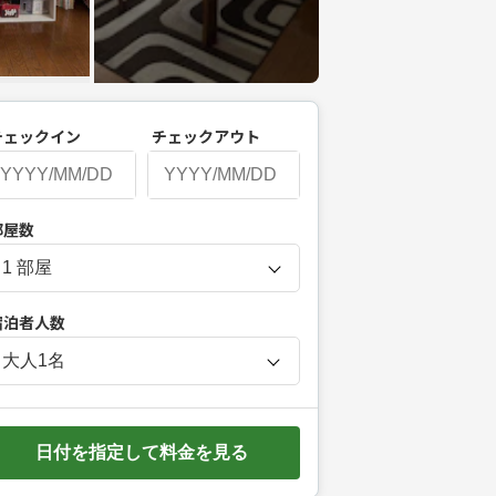
チェックイン
チェックアウト
P
部屋数
r
e
s
宿泊者人数
s
t
大人
1
名
h
e
d
日付を指定して料金を見る
o