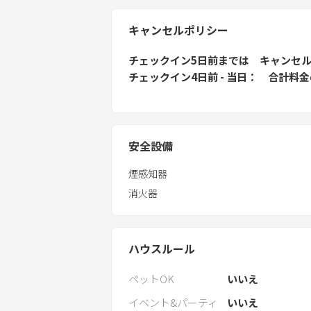
キャンセルポリシー
チェックイン5日前
までは
キャンセ
チェックイン4日前 - 当日
合計料金
安全設備
煙感知器
消火器
ハウスルール
ペットOK
いいえ
イベント&パーティ
いいえ