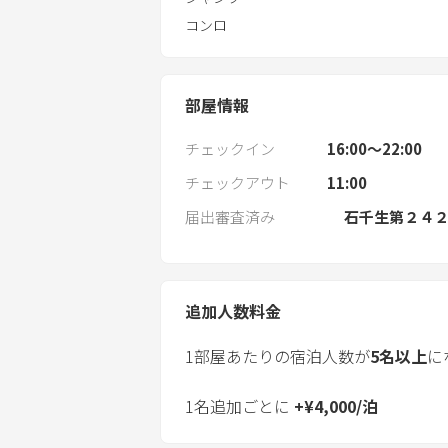
コンロ
部屋情報
チェックイン
16:00〜22:00
チェックアウト
11:00
届出審査済み
石千生第２４
追加人数料金
1部屋あたりの宿泊人数が
5
名以上
に
1名追加ごとに
+
¥
4,000
/
泊