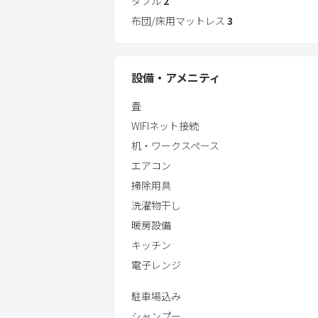
ダブル
2
で送迎があるホテルをお勧めします。
布団/床用マットレス
3
設備・アメニティ
畳
WIFIネット接続
机・ワークスペース
エアコン
掃除用具
洗濯物干し
暖房設備
キッチン
電子レンジ
駐車場込み
シャンプー