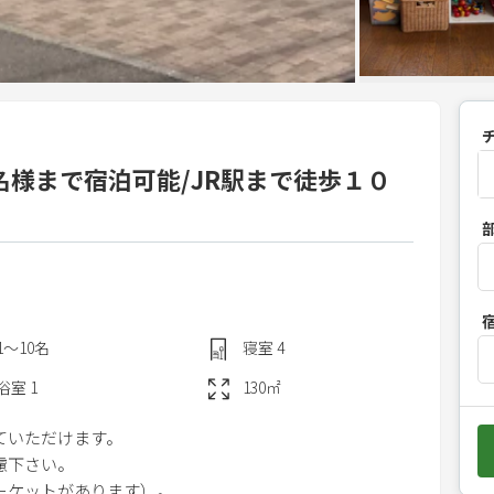
名様まで宿泊可能/JR駅まで徒歩１０
P
r
e
s
s
1〜10
名
寝室
4
t
h
浴室
1
130
㎡
e
ていただけます。
d
慮下さい。
o
ーケットがあります）。