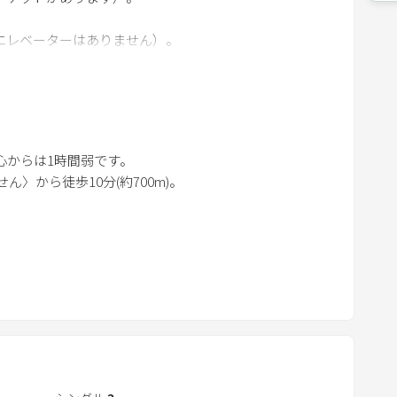
w
n
エレベーターはありません）。
a
ご持参下さい。
r
r
o
w
からは1時間弱です。
k
〉から徒歩10分(約700m)。
e
y
t
o
i
：51着
n
で乗り換え(13分待ち)→恵み野23：20分着
t
ー利用は難しいです。特に朝と夜はタクシー利用がさら
e
r
、タクシーよりJRの方が確実です。
a
される方は快速電車が止まる駅近くの宿泊先、又は空港ま