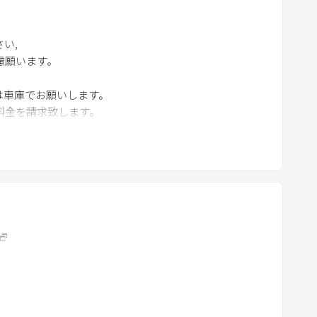
k
k
e
い,
y
慮願います。
t
は車庫でお願いします。
o
料金を請求致します。
g
e
t
t
h
e
k
e
y
b
o
a