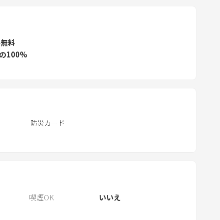
e
s
s
ル無料
t
の100%
h
e
q
u
e
s
防災カード
t
i
o
n
m
a
喫煙OK
いいえ
r