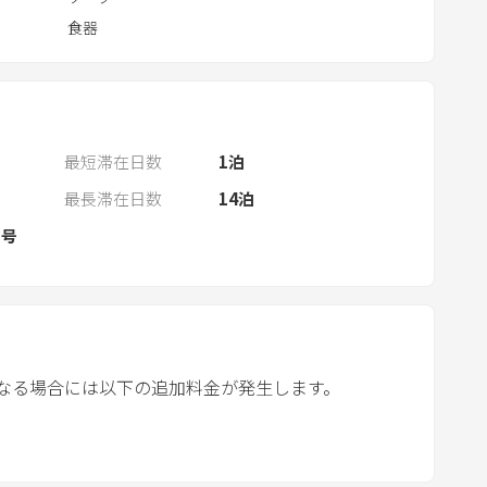
a
食器
n
d
s
e
l
最短滞在日数
1
泊
e
最長滞在日数
14
泊
c
２号
t
a
d
a
t
e
なる場合には以下の追加料金が発生します。
.
P
r