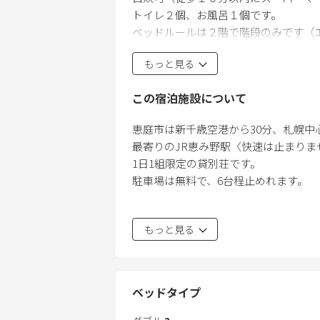
トイレ２個、お風呂１個です。
ベッドルールは２階で階段のみです（
歯ブラシ・歯磨き粉・ひげそり・櫛は
もっと見る
この宿泊施設について
恵庭市は新千歳空港から30分、札幌中心
最寄りのJR恵み野駅〈快速は止まりません
1日1組限定の貸別荘です。
駐車場は無料で、6台程止めれます。
【新千歳空港朝出発、夜到着の方へ】
もっと見る
JR始発/恵み野発6：32発→新千歳空港6
JR最終/新千歳空港発22：53発→恵庭駅
※タクシーの台数が少ないのでタクシ
に難しく予約も出来ません。
ベッドタイプ
新千歳空港にタクシーもほぼいないので
※空港で早朝発、夜到着便をご利用