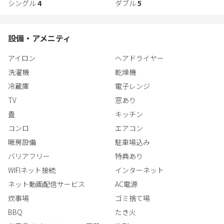
シングル
4
ダブル
5
ゆったりとお過ごしいただけます。コーヒーや紅茶、ハーバルテ
ィーなどもご用意し、まるで別荘で暮らすような心地よさをご提
供します。
設備・アメニティ
「空のように自由で、里のように安らげる場所。」
自然と調和し、心がほどける贅沢なひとときを、空里でお過ごし
アイロン
ヘアドライヤー
ください。
洗濯機
乾燥機
冷蔵庫
電子レンジ
TV
窓あり
畳
キッチン
コンロ
エアコン
暖房設備
駐車場込み
バリアフリー
特典あり
WIFIネット接続
インターネット
ネット動画配信サービス
AC電源
炊事場
ゴミ捨て場
BBQ
たき火