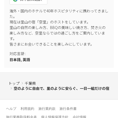
【緊急・トラブル時】
海外・国内のホテルで40年ホスピタリティに携わってきまし
・滞在中にお困りの際は、電話・LINE・メッセージ等でご連絡く
た。

ださい。
現在は里山の宿「空里」のホストをしています。

里山の自然の楽しみ方、BBQの美味しい焼き方、焚き火の
楽しみ方など、空里ならではの過ごし方をご案内していま
す。

皆さまにお会いできることを楽しみにしています。
対応言語
:
日本語, 英語
トップ
千葉県
空のように自由で、里のように安らぐ、一日一組だけの宿
ヘルプ
利用規約
旅行業約款
旅行条件書
旅行業務取扱料金表
個人情報保護方針
会社情報