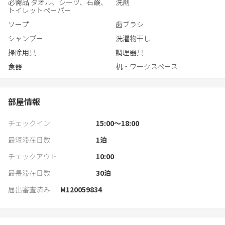
必需品 タオル、シーツ、石鹸、
洗剤
トイレットペーパー
ソープ
歯ブラシ
シャンプー
洗濯物干し
掃除用具
調理器具
食器
机・ワークスペース
部屋情報
チェックイン
15:00〜18:00
最短滞在日数
1
泊
チェックアウト
10:00
最長滞在日数
30
泊
届出審査済み
M120059834