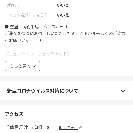
喫煙OK
いいえ
イベント&パーティOK
いいえ
■ 空里・房総半島 ハウスルール
ご滞在を快適にお過ごしいただくため、以下のルールへのご協力
をお願いいたします。
【チェックイン・チェックアウト】
・チェックイン：15:00以降（プランにより12:00より可能）
もっと見る
・チェックアウト：10:00まで
・ご到着時はスタッフが対面にてお迎えし、ご案内いたします。
【静粛時間】
新型コロナウイルス対策について
・21:00以降は屋外での大きな声や音楽はお控えください。
・里山の静かな環境保全にご協力をお願いいたします。
アクセス
【施設のご利用について】
・室内は全館禁煙です。
千葉県
君津市
向郷1361-1
地図で表示
・ペットの同伴はご遠慮いただいております。