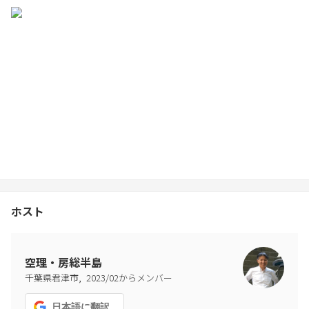
・施設内および敷地内での事故・怪我には十分ご注意ください。
【
BBQ・屋外利用】
・BBQや屋外設備のご利用は安全に配慮し、所定の方法でご利用
ください。
・夜間は照明をご利用いただき、足元にご注意ください。
【ゴミについて】
・分別したゴミは、勝手口を出てキッチン裏手にあるステンレス
製のゴミ保管庫へお入れください。
【チェックアウト時のお願い】
・使用済みのタオルはまとめてください。
ホスト
・照明、エアコン、家電の電源はオフにしてください。
・鍵はチェックアウト担当者へ直接お渡しください。
【宿泊者情報の記入】
空理・房総半島
・法令に基づき、チェックイン時にご宿泊者全員の氏名・住所・
,
千葉県君津市
2023
/
02
からメンバー
職業等のご記入をお願いいたします。
日本語
に翻訳