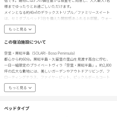
宿です。建物には3つの個性豊かな寝室をご用意し、大人最大7名
様までゆったりとお過ごしいただけます。
メインとなる約40㎡のデラックストリプル／ファミリースイート
は、セミダブルベッド3台を備えた開放感あふれるお部屋。ウォー
クインクローゼットや専用シャワールーム、ワークデスク、冷蔵
もっと見る
庫も備え、長期滞在にも快適です。デラックスツインはセミダブ
ルベッド2台を備えた落ち着きのある客室、スタンダードツインは
この宿泊施設について
シングルベッド2台を配したシンプルで心地よい空間です。合計で
４ベッドルームをご用意。さらに、小さなお子様連れに人気の和
空里・房総半島（SOLARI - Boso Peninsula）
室にはお布団２組をご用意し、ご家族で安心してお休みいただけ
都心から約60分。房総半島・久留里の里山を見渡す高台に佇む、
ます。※お布団をご希望の場合はあらかじめリクエスが必要で
一日一組限定のプライベートヴィラ「空里・房総半島」。約2,800
す。
坪の広大な敷地には、美しいガーデンやアウトドアリビング、フ
館内には床暖房、Wi-Fi、空気清浄機、洗濯乾燥機を完備。広々と
ローティングテラス、ファイヤーピット、ピックルボールコート
したリビング・ダイニングや充実したキッチンも自由にご利用い
を備え、四季折々の自然を五感でお楽しみいただけます。
ただけるため、くつろぎながら、ご家族やご友人との特別な時間
もっと見る
朝は雲海や棚田を照らす朝日、昼は里山の緑、夕暮れには空を染
をお楽しみいただけます。
める夕景、夜は満天の星空へと移り変わる絶景が、滞在を特別な
ものにします。
館内は開放感あふれるリビング・ダイニングと充実したキッチ
ベッドタイプ
ン、上質なバスルームを備え、ご家族やご友人との特別な時間を