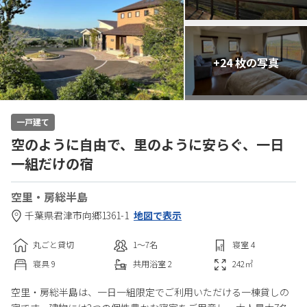
+24 枚の写真
一戸建て
空のように自由で、里のように安らぐ、一日
一組だけの宿
空里・房総半島
千葉県
君津市
向郷1361-1
地図で表示
丸ごと貸切
1〜7
名
寝室
4
寝具
9
共用
浴室
2
242
㎡
空里・房総半島は、一日一組限定でご利用いただける一棟貸しの