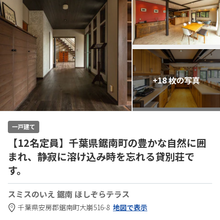
+18 枚の写真
一戸建て
【12名定員】千葉県鋸南町の豊かな自然に囲
まれ、静寂に溶け込み時を忘れる貸別荘で
す。
スミスのいえ 鋸南 ほしぞらテラス
千葉県
安房郡
鋸南町大崩516-8
地図で表示