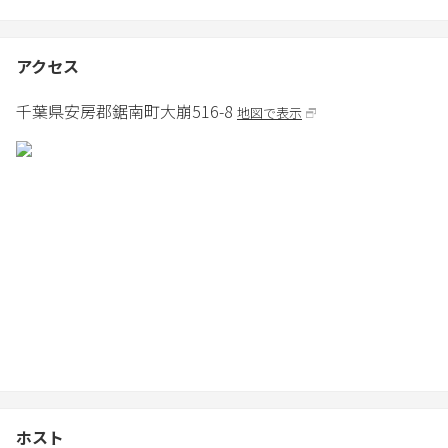
【館内ルール】
・ご宿泊者様以外の宿泊禁止
・使用した備品・器具の片付け
アクセス
・汚損破損の際のご申告
・騒音や迷惑行為など近隣への配慮
千葉県
安房郡
鋸南町大崩516-8
地図で表示
(特に夜は無音状態になり声が響きやすいためご注意ください。)
・山火事防止のため火の始末の徹底。
(館内禁煙、打ち上げ花火禁止)
・貴重品はお客様自身の責任の元、管理をお願いいたします。
・施設内での怪我や事故等につきまして、当施設の責に帰すべき
事由がない限り、一切の責任を負いかねます。
・ゴミは分別し、ゴミ箱から溢れたゴミはお持ち帰りください。
・建物・備品・寝具などに重大な汚損や破損が発生した場合は、
修繕費の実費をご請求いたします。
【ペット同伴ルール】
・ノミダニ予防、ワクチン接種済のペットのみご宿泊が可能で
す。
（持病などご事情がある場合は除く）
ホスト
・ペットグッズは置いていません。