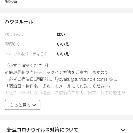
消火器
ハウスルール
ペットOK
はい
喫煙OK
いいえ
イベント&パーティOK
いいえ
【必ずご確認ください】
※施設詳細や当日チェックイン方法をご案内しますので、
必ずご宿泊日1週間前に「yoyaku@sumisunoie.com」宛に
「宿泊日・物件名・氏名」をメールにてお送りください。
お送りいただけない場合、ご宿泊のご案内が出来かねる可能性が
ございます。
もっと見る
当施設はホテルではなく貸別荘となります。
下記ルールのご協力をお願いしております。
新型コロナウイルス対策について