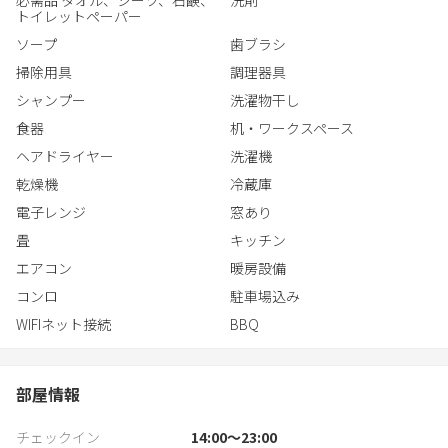
トイレットペーパー
■アメニティ
ソープ
歯ブラシ
シャンプー/コンディショナー/ボディソープ/シャワーボール/バス
掃除用具
調理器具
タオル/ロゴ入りフェイスタオル/ロゴ入りバッグ/ハンドソープ/歯
ブラシセット/使い捨てスリッパ
シャンプー
洗濯物干し
食器
机・ワークスペース
■屋外
ヘアドライヤー
洗濯機
BBQグリル/BBQ網/炭用トング/チャッカマン/軍手/外テーブル/外
乾燥機
冷蔵庫
用ベンチ/大型ドッグラン
電子レンジ
窓あり
畳
キッチン
エアコン
暖房設備
コンロ
駐車場込み
WIFIネット接続
BBQ
部屋情報
チェックイン
14:00〜23:00