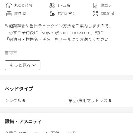
丸ごと貸切
1〜12
名
寝室
5
寝具
12
共用
浴室
2
288.54
㎡
※施設詳細や当日チェックイン方法をご案内しますので、
必ずご予約後に「yoyaku@sumisunoie.com」宛に
「宿泊日・物件名・氏名」をメールにてお送りください。
■寝室
・1階：2部屋 計6名（シングルマットレス3名様分×2部屋）
もっと見る
・2階：3部屋 計6名（2段ベッド2名様分、シングルベッド2名様
分×2部屋）
■室内 5LDK
ベッドタイプ
4口コンロ/冷蔵庫/オーブンレンジ/炊飯器/電気ケトル/調理器具一
シングル
6
布団/床用マットレス
6
式/ホットプレート/洗濯乾燥機/衣料用・食器用洗剤/塩・コショ
ウ・醤油・砂糖・サラダ油・コーヒードリップセット/掃除機/ハ
ンモック/エアコン/トランポリン（小）/延長コード/Bluetoothス
設備・アメニティ
ピーカー/ダイニングテーブル（6名掛け）/小ダイニングテーブル
（4名掛け）/スツール2個/ドライヤー
必需品 タオル、シーツ、石鹸、
洗剤