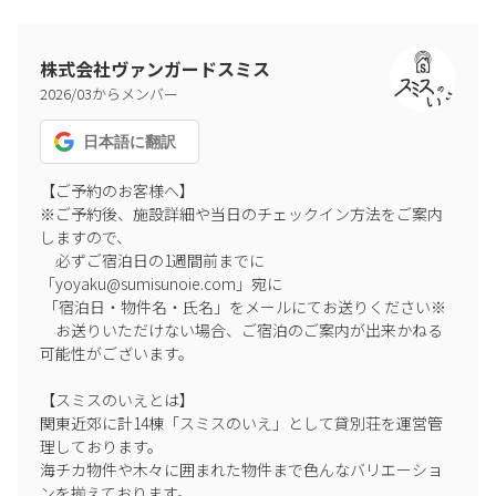
慣れ親しんだグッズをご持参ください。
・室内毛取りのご協力をお願いします。
・ペットだけのお留守番は禁止です。
株式会社ヴァンガードスミス
・ペットの怪我、脱走の責任は負いかねます。
2026
/
03
からメンバー
・ヒート、トイトレ中はマナーパンツ/ベルトの着用をお願いいた
します。
日本語
に翻訳
糞尿は必ず処理をお願いいたします。
【ご予約のお客様へ】

・衛生上の観点より、ペットの浴室利用やベッド/お布団の使用は
※ご予約後、施設詳細や当日のチェックイン方法をご案内
ご遠慮ください。
しますので、

・粗相をした場合は、チェックアウト時に必ずご申告ください。
　必ずご宿泊日の1週間前までに
・あしを拭いてからご入室ください。
「yoyaku@sumisunoie.com」宛に

 「宿泊日・物件名・氏名」をメールにてお送りください※

　お送りいただけない場合、ご宿泊のご案内が出来かねる
可能性がございます。

【スミスのいえとは】

関東近郊に計14棟「スミスのいえ」として貸別荘を運営管
理しております。

海チカ物件や木々に囲まれた物件まで色んなバリエーショ
ンを揃えております。
