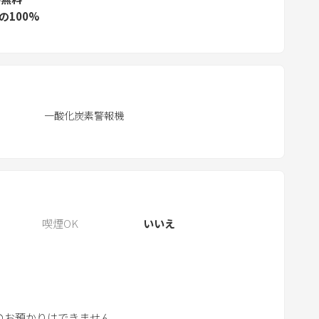
の100%
.
P
r
e
s
s
一酸化炭素警報機
t
h
e
q
u
e
喫煙OK
いいえ
s
t
i
o
n
のお預かりはできません。