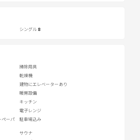
t
時間をお過ごしください
e
r
゙
＆調理器具完備（調味料はございません）
a
を、贅沢に全室「客室専用」でご用意
シングル
8
浴みをお愉しみいただけます
c
t
w
i
掃除用具
t
乾燥機
h
建物にエレベーターあり
t
h
暖房設備
e
キッチン
c
電子レンジ
a
トペーパ
駐車場込み
l
サウナ
e