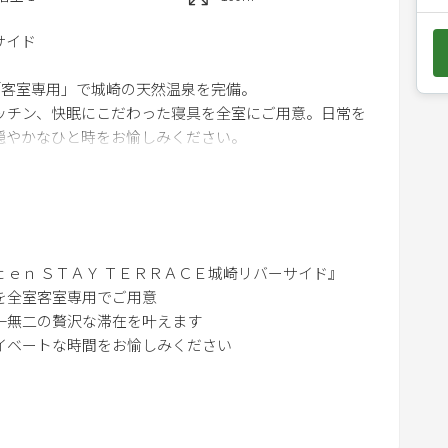
e
ーサイド
d
。
o
「客室専用」で城崎の天然温泉を完備。
w
ッチン、快眠にこだわった寝具を全室にご用意。日常を
n
穏やかなひと時をお愉しみください。
a
r
ル
r
o
りのあるテラスを完備
w
ｎ ＳＴＡＹ ＴＥＲＲＡＣＥ城崎リバーサイド』
k
全室客室専用でご用意
e
一無二の贅沢な滞在を叶えます
y
ベートな時間をお愉しみください
t
ング1台）、寝室3(キング1台）、寝室4(シングル4台）
o
れる
蔵庫内設置）
i
りある空間は、
乾燥機付き洗濯機
n
客室デザイン