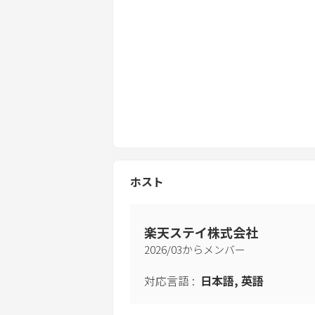
・11月~4月ころは道が凍結する場合
い。
【未成年者について】
・18歳未満の未成年者のみでのご宿
ホスト
楽天ステイ株式会社
2026
/
03
からメンバー
対応言語
:
日本語, 英語