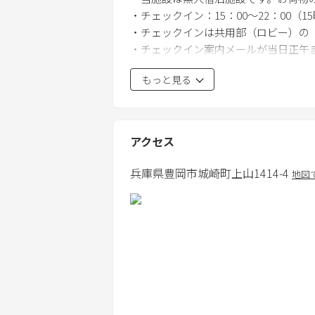
・チェックイン：15：00〜22：00（
・チェックインは共用部（ロビー）の
・チェックイン案内メールが当日正午
・ご予約時備考欄へ【宿泊当日に連絡
もっと見る
い。
【ご注意】
・騒音防止の観点より、テラスのご利
アクセス
上げます。
・定員数を超えるご予約は、消防法に
兵庫県
豊岡市
城崎町上山1414-4
地図
キャンセルさせていただきますので、
・テラスを含め火気厳禁です。
※手持ちを含め花火は固くお断りいた
・連泊時は客室清掃が入りませんので
・客室内の備品への破損、汚れを当施
たします。
・20歳未満の方の飲酒は法律で禁止
飲酒を固くお断りしております。