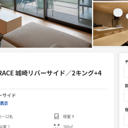
TERRACE 城崎リバーサイド／2キング+4
P
r
゙ーサイド
e
s
表示
s
1〜12
名
寝室
4
t
h
浴室
1
160
㎡