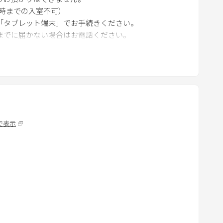
m
15時までの入室不可）
a
「タブレット端末」でお手続きください。
までに届かない場合はお電話ください。
r
可能な電話番号とメールアドレス】を必ずご記入くださ
k
k
e
y
用は21時以降はお控えいただくようご協力をお願い申し
t
o
よりご宿泊することが出来ません。ご予約が成立後でも
で表示
g
ご注意ください。
e
t
します。
t
、予めご了承ください。
h
設が認めた場合には、補修・クリーニング代をご請求い
e
されております。当館販売の酒類に於いても未成年者様の
k
e