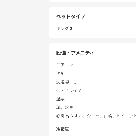
・客室専用天然温泉
雄大な円山川の美景に癒される、特別な
・サウナ、水風呂、外気浴デッキ
・大型TV、プロジェクター
ベッドタイプ
■ 城崎の天然温泉を全室『客室専用』て
・IHシステムキッチン(食洗機付き)
１３００年の歴史を持つ城崎の天然温泉
キング
2
・駐車場あり
自分のペースで、プライベートな湯
・全室Wi-Fi完備
設備・アメニティ
エアコン
洗剤
洗濯物干し
ヘアドライヤー
温泉
調理器具
必需品 タオル、シーツ、石鹸、トイレッ
ー
冷蔵庫