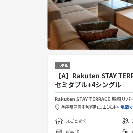
ホテル
【A】Rakuten STAY 
セミダブル+4シングル
Rakuten STAY TERRACE 城崎リハ
兵庫県
豊岡市
城崎町上山1414-4
地図で
丸ごと貸切
寝具
10