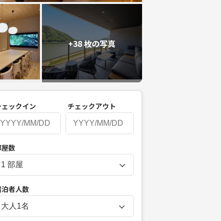
+38 枚の写真
チェックイン
チェックアウト
P
部屋数
r
e
s
宿泊者人数
s
t
大人
1
名
h