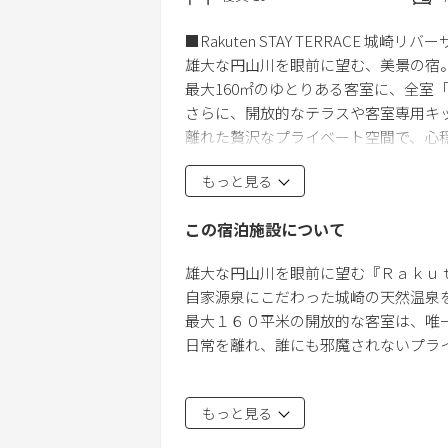
■Rakuten STAY TERRACE 城崎リバ
雄大な円山川を眼前に望む、美景の宿
最大160㎡のゆとりある客室に、全室
さらに、開放的なテラスや客室専用キ
離れた贅沢なプライベート空間で、心
もっと見る
■【A】2キング+4セミダブル+4シング
・最大定員12名
この宿泊施設について
・160平米の広々とした空間に、ゆと
・サウナ、水風呂、外気浴デッキ付き
雄大な円山川を眼前に望む『Ｒａｋｕｔｅ
・客室専用のプライベート温泉を完備
自家源泉にこだわった城崎の天然温泉を
最大１６０平米の開放的な客室は、唯
□客室詳細
日常を離れ、誰にも邪魔されないプライ
・リビング、ダイニング、テラス
・寝室１（セミダブル4台）、寝室２(キ
■ 開放的な空間と円山川の美景に癒さ
・ウェルカムドリンク、フード付（冷
もっと見る
最大１６０平米の開放感に満ちたゆと
・シャワールーム、トイレ、洗面台、
歴史ある城崎の情緒を感じる洗練された