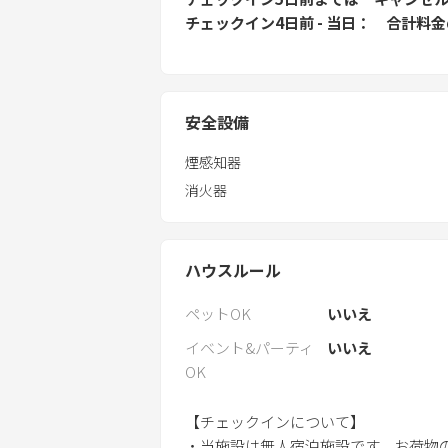
チェックイン4日前 - 当日
合計料金
安全設備
煙感知器
消火器
ハウスルール
ペットOK
いいえ
イベント&パーティ
いいえ
OK
【チェックインについて】
・当施設は無人宿泊施設です。お荷物