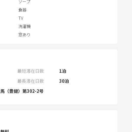
n
ソープ
d
食器
a
TV
r
洗濯機
a
窓あり
n
d
s
e
l
最短滞在日数
1
泊
e
最長滞在日数
30
泊
c
馬（豊健）第302-2号
t
a
d
a
t
e
ル無料