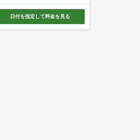
e
d
日付を指定して料金を見る
o
w
n
a
r
r
o
w
k
e
y
t
o
i
n