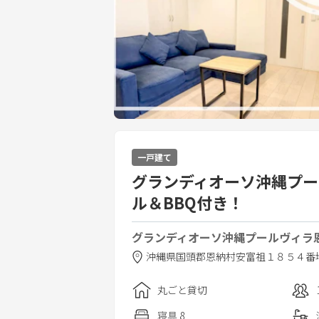
一戸建て
グランディオーソ沖縄プール
ル＆BBQ付き！
グランディオーソ沖縄プールヴィラ
沖縄県
国頭郡
恩納村安富祖１８５４番
丸ごと貸切
寝具
8