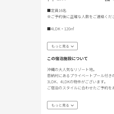
■定員16名
※ご予約後に正確な人数をご連絡くだ
■4LDK・120㎡
■BBQ可能
もっと見る
グリル無料貸し出し（ガスボンベ・ト
この宿泊施設について
■プライベートプール付き（水深110c
沖縄の大人気なリゾート地。
■ベッドルーム
恩納村にあるプライベートプール付き
2階
3LDK、4LDKの物件がございます。
・寝室① 洋室・ダブルベッド×2
ご宿泊のスタイルに合わせたご予約
・寝室② 洋室・ダブルベッド×2
【グランディオーソ沖縄プールヴィラ
3階
もっと見る
・寝室③ 洋室・ダブルベッド×2
■周辺施設