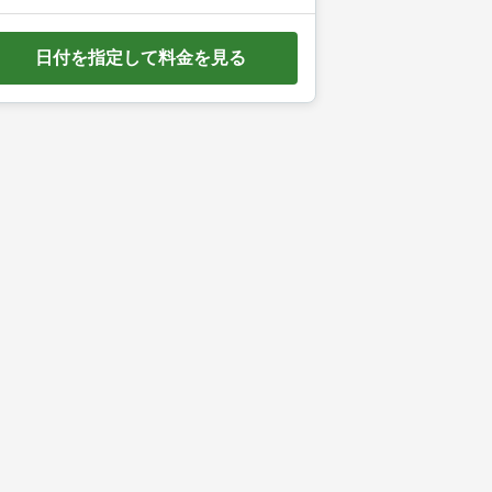
e
d
日付を指定して料金を見る
o
w
n
a
r
r
o
w
k
e
y
t
o
i
n