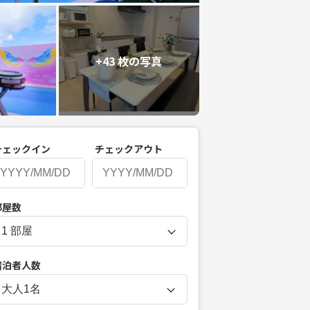
+43 枚の写真
チェックイン
チェックアウト
P
部屋数
r
e
s
宿泊者人数
s
t
大人
1
名
h