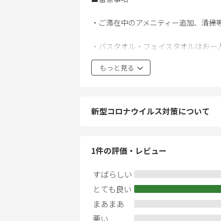
・ご滞在中のアメニティー追加、清掃
・バスタオル・フェイスタオルはお一
もっと見る
・館内全室禁煙です
（玄関またはテラスに灰皿を設置して
・施設での花火は禁止です
新型コロナウイルス対策について
・利用された食器類は洗っていただき
1
件の評価・レビュー
・物件には宿泊登録者のみご入室いた
すばらしい
・ペットの入室はお断りしております
とても良い
■お知らせ
まあまあ
近隣の皆さまへのご配慮のため、BBQやプ
悪い