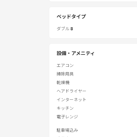
・寝室④ 洋室・ダブルベッド×2
◎ビーチ
・熱田海岸（徒歩4分）
■トイレ
ベッドタイプ
・ミッションビーチ（車1分）
3 ※ウォシュレット有
ダブル
8
◎スーパー・コンビニ
■洗面
・ローソン 恩納安富祖店（車4分）
2
・恩納共同組合売店（車10分）
設備・アメニティ
■バスルーム
◎飲食店・観光地
エアコン
バスタブ付き×1
・万座毛（車11分）
シャワーのみ×1
掃除用具
・居酒屋 島唄（車3分）
乾燥機
・鉄板焼き たぬき（車3分）
■アメニティー
ヘアドライヤー
・バスタオル（お一人様1枚）
インターネット
・フェイスタオル（お一人様1枚）
キッチン
・リンスインシャンプー
電子レンジ
・ボディーソープ
・歯ブラシセット
駐車場込み
・ハンガー 等