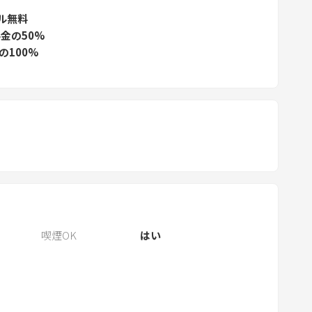
.
ル無料
P
金の50%
の100%
r
e
s
s
t
h
e
q
u
e
s
喫煙OK
はい
t
i
o
n