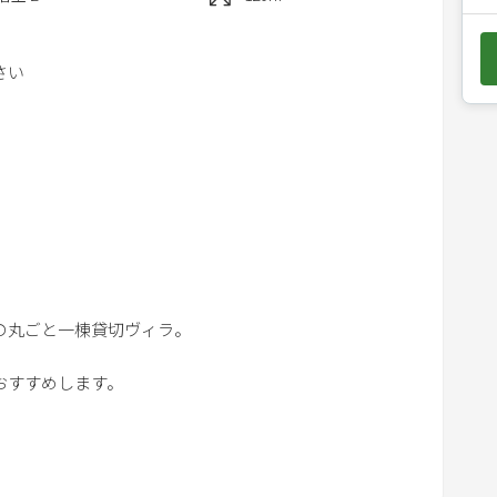
e
d
さい
o
w
n
a
r
ング付き）
r
o
m）
w
k
の丸ごと一棟貸切ヴィラ。
e
y
をおすすめします。
t
o
恩納7】
i
n