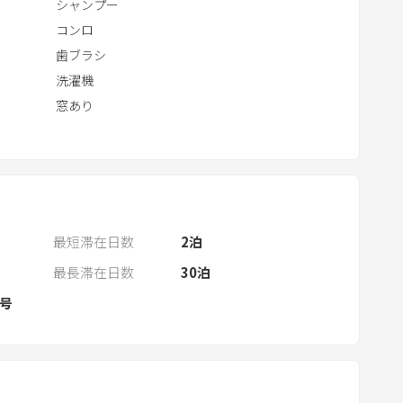
n
シャンプー
d
コンロ
a
歯ブラシ
r
洗濯機
a
窓あり
n
d
s
e
l
e
最短滞在日数
2
泊
c
最長滞在日数
30
泊
t
7号
a
d
a
t
e