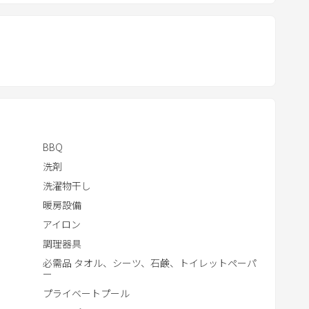
t
e
r
a
c
t
w
i
BBQ
t
洗剤
h
洗濯物干し
t
h
暖房設備
e
アイロン
c
調理器具
a
必需品 タオル、シーツ、石鹸、トイレットペーパ
ー
l
プライベートプール
e