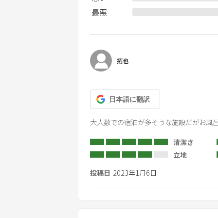
いただいております。上記以外の時間
最悪
願いいたします。
■虫が苦手なお客様へ
当ヴィラは自然豊かな環境に囲まれて
や天候によっては虫が室内に入り込む
拓也
チェックイン前に清掃・点検を行って
何卒ご理解くださいませ。
日本語
に翻訳
虫が苦手な方は、その点をご了承のう
大人数での宿泊が多そうな施設だがお風
なお、各お部屋には殺虫剤をご用意し
清潔さ
立地
投稿日
2023年1月6日