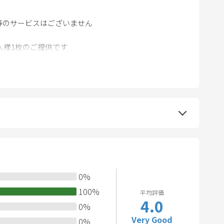
m
a
等のサービスはございません
r
人様1枚のご提供です
k
k
e
おり、室外のみ喫煙可能）
y
t
o
g
ますようご協力をお願いします
e
t
だけます
t
0
%
h
e
100
%
平均評価
4.0
k
0
%
ールなど屋外のご利用は 9:00から21:00迄 とさせて
e
Very Good
0
%