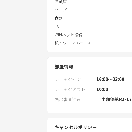
冷蔵庫
■キッチン
ソープ
・食器
食器
・グラス
TV
・カトラリー
WIFIネット接続
・冷蔵庫
机・ワークスペース
・電子レンジ
・トースター
・炊飯器
部屋情報
・ケトル
・ホットプレート
チェックイン
16:00〜23:00
・カセットコンロ 等
※調味料はありません
チェックアウト
10:00
届出審査済み
中部保第R3-1
■その他設備
・エアコン
・テレビ
・掃除機
キャンセルポリシー
・ドライヤー