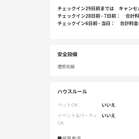
・洗濯機
チェックイン29日前
までは
キャンセ
・乾燥機
チェックイン28日前 - 7日前
合計料
・アイロン
チェックイン6日前 - 当日
合計料金
・プレイヤード
・ベビーチェア
・ベビーバス 等
安全設備
■専用駐車場（無料）
2台
煙感知器
※3台以上の場合はご連絡ください
ハウスルール
ペットOK
いいえ
イベント&パーティ
いいえ
OK
■留意事項