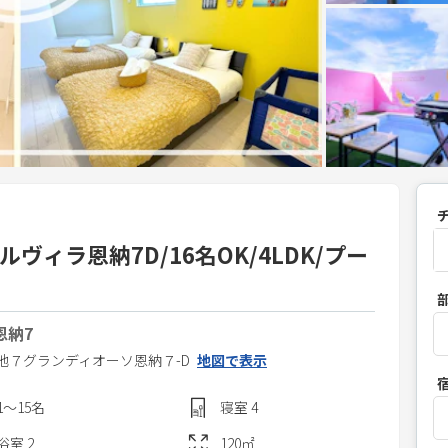
ヴィラ恩納7D/16名OK/4LDK/プー
P
r
恩納7
e
s
地７
グランディオーソ恩納７-D
地図で表示
s
1〜15
名
寝室
4
t
h
浴室
2
120
㎡