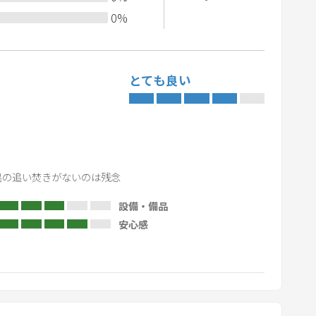
は、室内で静かにお過ごしいただきますようご協力をお
y
0
%
b
o
a
おり、心地よい滞在をお楽しみいただける一方で、季節
とても良い
r
場合がございます。
d
おりますが、自然環境ゆえ完全に防ぐことは難しい点、
s
h
o
えご予約いただきますようお願いいたします。
r
呂の追い焚きがないのは残念
ておりますので、ご自由にご利用ください。
t
設備・備品
c
安心感
u
t
s
f
o