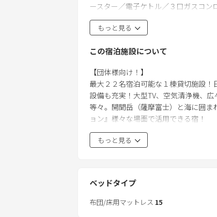
ースター／電子ケトル／３口ガスコンロ
もっと見る
★建物２Fは個室階
部屋名「プレジデント」
この宿泊施設について
設備：セミダブルベッド／布団／TV／ド
【団体様向け！】
部屋名「センチュリー」
最大２２名宿泊可能な１棟貸切施設！
設備：セミダブルベッド／TV／ドライヤ
設備も充実！大型TV、空気清浄機、広々
等々。開聞岳（薩摩富士）と海に囲まれ
部屋名「キャディラック」
ョン』様々な場面で活用できる宿！
設備：布団／TV／ドライヤー／タオル・
もっと見る
※１５名様以上でご利用の方へ
ーーーーー
設定が１５名枠までしかありませんが
■駐車場に関して
宿泊可能です。
野外駐車場（約１５台）で無料です。
ベッドタイプ
ーーーーー
■お食事に関して
■施設情報
布団/床用マットレス
15
食器類・調理器具・BBQセット（BB
１棟貸切（￥８８，０００～税込／一泊
由にご利用ください。（BBQをされ