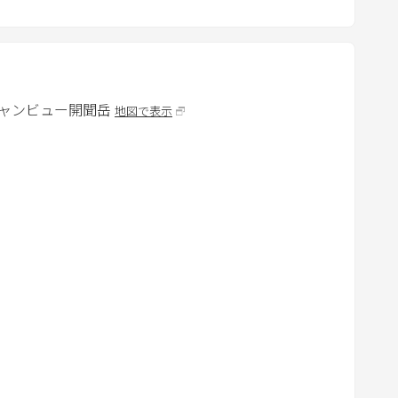
k
k
l guests using the accommodation (hereinafter referred
e
y
t
servation and Contract Establishment)
ャンビュー開聞岳
地図で表示
o
支払いいただいた時点で正式に成立します。
g
は無効となります。
e
消すことがあります。
t
t
h
合
e
l payment of the accommodation fee.
k
vation will be invalid.
e
 following cases.
y
b
o
s - Other cases deemed inappropriate by the host
a