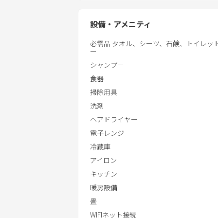
建物２Fは個室階（洋室＋和室１２畳／
いておいて下さい）
は浴槽・トイレ付。施設内の設備や２Fの
飲食材・調味料類はお客様にてご準備
設備・アメニティ
建物１F共有スペースはドラム式洗濯
・コンビニやスーパーまで車で約１０
必需品 タオル、シーツ、石鹸、トイレッ
・指宿市の飲食街まで車で約２０分
ー
■チェックインに関して
・セルフチェックインシステム
シャンプー
チェックイン／チェックアウトは室内のタ
食器
ご協力をお願いいたします。
掃除用具
洗剤
・電子キーの暗証番号
ヘアドライヤー
電子ロックキーの解除番号をお客様の
電子レンジ
す。
冷蔵庫
アイロン
キッチン
暖房設備
畳
WIFIネット接続