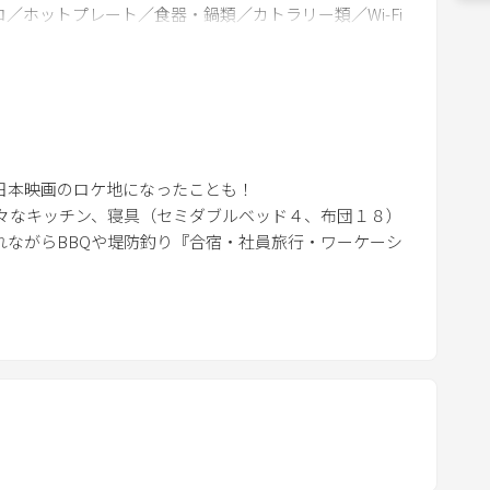
w
／ホットプレート／食器・鍋類／カトラリー類／Wi-Fi
n
a
r
r
ライヤー／タオル・アメニティー類／Wi-Fi
o
w
日本映画のロケ地になったことも！
ー／タオル・アメニティー類／Wi-Fi
k
なキッチン、寝具（セミダブルベッド４、布団１８）
e
ながらBBQや堤防釣り『合宿・社員旅行・ワーケーシ
y
アメニティー類／Wi-Fi
t
o
i
、そのままご予約処理を進めてください。２２名様まで
n
t
e
r
Qコンロ／網／炭／着火剤／トング／折畳式椅子）等ご自
）でのご利用となります。
a
た際、炭は使用されたアルミバットに水を入れて野外に置