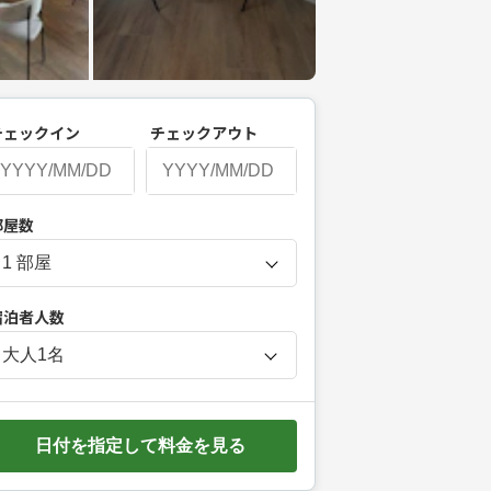
チェックイン
チェックアウト
P
部屋数
r
e
s
宿泊者人数
s
t
大人
1
名
h
e
d
日付を指定して料金を見る
o