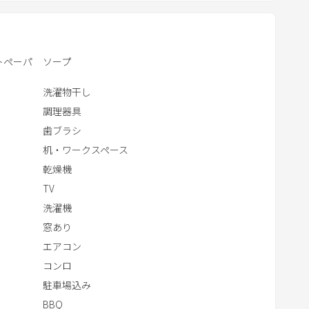
洋室／和室１０畳の３タイプの個室）となり、各室内に
c
各個室はご自由にご使用ください。
ください。
t
機（無料）があります。
分
w
トペーパ
ソープ
i
t
洗濯物干し
h
ブレットでご登録になります。
調理器具
t
歯ブラシ
h
机・ワークスペース
e
乾燥機
メールアドレスへチェックイン前日にお送りいたしま
c
TV
a
洗濯機
l
窓あり
e
エアコン
n
d
コンロ
a
駐車場込み
r
BBQ