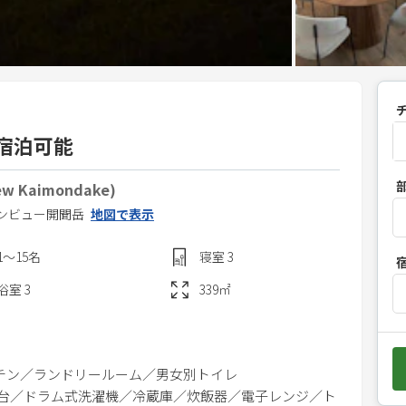
宿泊可能
P
 Kaimondake)
r
ンビュー開聞岳
地図で表示
e
s
1〜15
名
寝室
3
s
t
浴室
3
339
㎡
h
e
d
チン／ランドリールーム／男女別トイレ
o
２台／ドラム式洗濯機／冷蔵庫／炊飯器／電子レンジ／ト