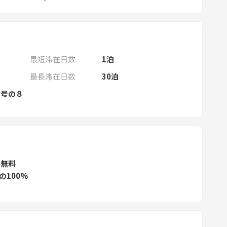
a
n
d
s
最短滞在日数
1
泊
e
l
最長滞在日数
30
泊
e
２号の８
c
t
a
d
a
ル無料
t
の100%
e
.
P
r