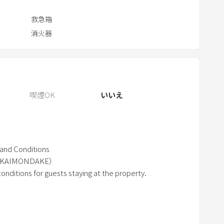
e
s
救急箱
s
消火器
t
h
e
q
喫煙OK
いいえ
u
e
s
t
i
d Conditions
o
KAIMONDAKE）
nditions for guests staying at the property.
n
m
a
pplication)
r
べてのお客様（以下「ゲスト」といいます）に適用され