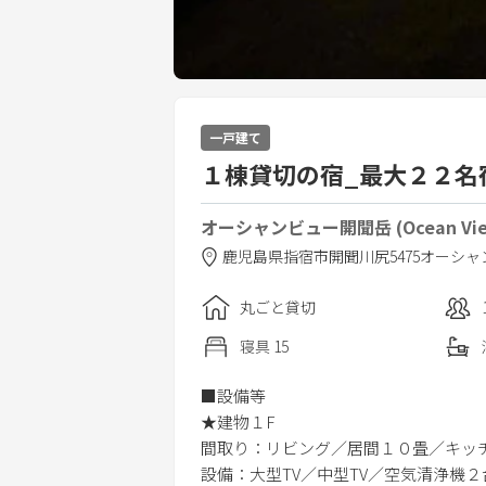
一戸建て
１棟貸切の宿_最大２２名
オーシャンビュー開聞岳 (Ocean View
鹿児島県
指宿市
開聞川尻5475
オーシャ
丸ごと貸切
寝具
15
■設備等
★建物１F
間取り：リビング／居間１０畳／キッ
設備：大型TV／中型TV／空気清浄機