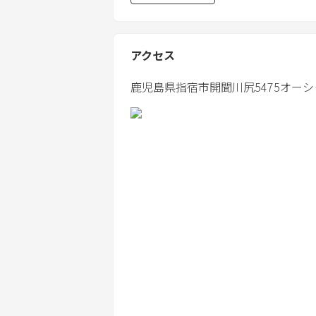
ます。
These terms and conditions apply to al
to as "Guests").
アクセス
第2条（予約および契約の成立） / Article 2 (Re
鹿児島県
指宿市
開聞川尻5475
オーシ
1. ご予約は、宿泊料金等の全額をお
2. ご入金が確認できない場合、予約
3. 当方は、以下の場合に予約を取り
・過去に規約違反があった場合
・偽名や虚偽の情報での予約
・宿泊人数の虚偽申告
・その他、当方が不適切と判断した場
1. A reservation is confirmed upon ful
2. If payment is not confirmed, the reser
3. We may cancel the reservation in the
- Previous violation of terms
- Use of false name or information
- False declaration of number of guest