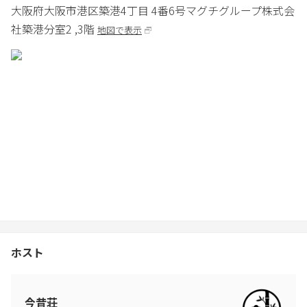
大阪府
大阪市
港区築港4丁目 4番6号
マグチグループ株式会
備品の設置管理や事故防止等はご利用者様ご自身にてご利用時、
社築港分室2 ,3階
地図で表示
常に気を付けて下さい。
2.不測の事故や災害による停電、断水、設備・備品の故障などによ
り施設のご利用が出来ない場合は下記の連絡先にご一報下さい。
※違反時には追加料金を請求させて頂く場合がございます。予め
ご了承ください。
館内の設備等を著しく損傷された場合や、修繕が必要となった場
合には、
実費として３万円以上ご請求いたします。
- 建物内は完全禁煙です。
- お部屋を綺麗に保って頂きますよう、お願いします。
- 9時～21時の間は音量にご注意ください。ご配慮頂けない場合、
ホスト
退室をお願いすることがございます。
- インターホンがない為、宅配サービスをご利用の際は、お部屋で
お待ちいただいてもお荷物は届きません。お客様自身で外でお受
け取りください。
今昔荘