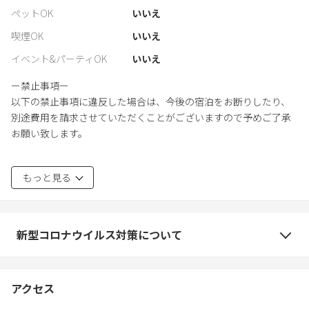
ペットOK
いいえ
喫煙OK
いいえ
イベント&パーティOK
いいえ
ー禁止事項ー
以下の禁止事項に違反した場合は、今後の宿泊をお断りしたり、
別途費用を請求させていただくことがございますので予めご了承
お願い致します。
1.室内での喫煙
もっと見る
2.建物の設備、備品の破損
3.ゴミ出しせず、著しく通常量を超す清掃・クリーニングが必要な
場合
新型コロナウイルス対策について
ー災害時の避難経路ー
1.事故・トラブル・怪我・その他の理由など施設内で発生した使用
アクセス
者様ご自身の責任にて起こった場合、当施設では一切の責任を負
いかねます。