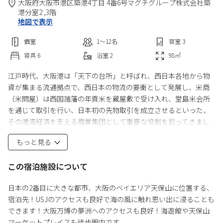
大阪府
大阪市
港区築港4丁目 4番6号
マグチグループ株式会社築
港分室2 ,3階
地図で表示
個室
1〜12
名
寝室
3
寝具
6
浴室
2
98
㎡
江戸時代、大阪港は「天下の台所」と呼ばれ、西日本各地から物
資が集まる流通拠点で、西日本の物流の要衝として発展し、米商
（米問屋）は西国諸藩の年貢米を蔵屋敷で受け入れ、堂島米会所
を通じて取引を行い、日本初の先物取引を成立させるといった、
その港湾経済を支える商業集団として重要な役割を担ってきまし
た。
もっと見る
「今昔荘 大阪 天保山 -米商-」は、この地、大阪港における米商の
歴史をコンセプトとして、大阪港に根付いた物流会社の事務所ビ
この宿泊施設について
ルを改装する形で誕生しました。浴槽やアートワークなどから歴
史を感じながら、仲間だけの貸し切り宿での時間をお楽しみくだ
日本の2番目に大きな都市、大阪のベイエリア天保山に位置する、
さい。
宿泊先！USJのアクセスも良好で海の風に触れ思い出に浸ることも
できます！大阪万博の夢洲へのアクセスも良好！海遊館や天保山
大阪天保山に位置する、宿泊先！USJのアクセスも良好で海の風に
マーケットプレイスも徒歩圏内です。