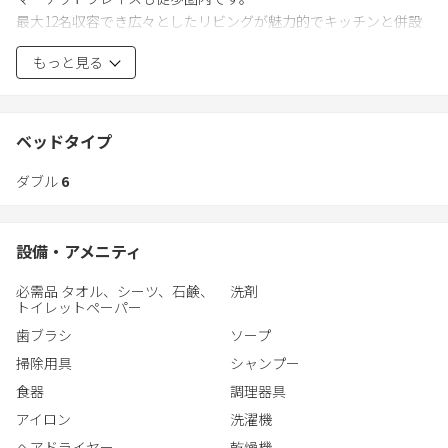
触れ思い出に浸ることもできます！大阪万博の夢洲へのアクセス
最大12名収容でき広々としたリビングが魅力的でキッチンと併設
も良好！海遊館や天保山マーケットプレイスも徒歩圏内です。
して料理、Nintendo Switchで楽しむこともできます。
最大12名収容でき広々としたリビングが魅力的でキッチンと併設
もっと見る
家族全員がのびのび楽しめる最高の宿泊先であり、ぜひ、みなさ
して料理をすることもできます。
までお越しください。
家族全員がのびのび楽しめる最高の宿泊先であり、ぜひ、みなさ
までお越しください。米商と魚商それぞれの趣きをお楽しみくだ
ベッドタイプ
さい。
ダブル
6
設備・アメニティ
必需品 タオル、シーツ、石鹸、
洗剤
トイレットペーパー
歯ブラシ
ソープ
掃除用具
シャンプー
食器
調理器具
アイロン
洗濯機
ヘアドライヤー
乾燥機