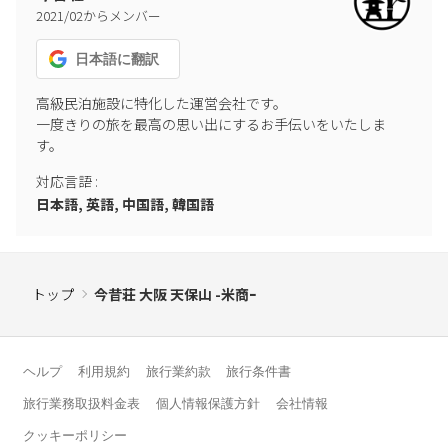
- 施設内での火器のご使用(ガスコンロ等)はお断りしております。
2021
/
02
からメンバー
日本語
に翻訳
高級民泊施設に特化した運営会社です。

一度きりの旅を最高の思い出にするお手伝いをいたしま
す。
対応言語
:
日本語, 英語, 中国語, 韓国語
トップ
今昔荘 大阪 天保山 -米商ｰ
ヘルプ
利用規約
旅行業約款
旅行条件書
旅行業務取扱料金表
個人情報保護方針
会社情報
クッキーポリシー