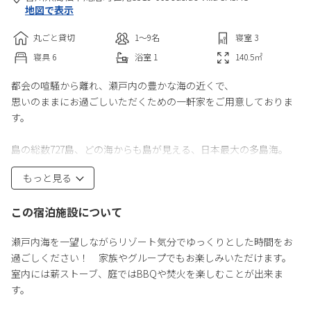
地図で表示
丸ごと貸切
1〜9
名
寝室
3
寝具
6
浴室
1
140.5
㎡
都会の喧騒から離れ、瀬戸内の豊かな海の近くで、
思いのままにお過ごしいただくための一軒家をご用意しておりま
す。
島の総数727島、どの海からも島が見える、日本最大の多島海。
もっと見る
ここにはリゾートのような華やかさや利便性はありません。
あるのは心地よい海風と波の音。朝は水平線から昇る朝日と、夜
この宿泊施設について
は真っ暗闇に光る月と満点の星空。
ただただ、ゆったりとした”海のある時間”が流れています。
瀬戸内海を一望しながらリゾート気分でゆっくりとした時間をお
過ごしください！ 家族やグループでもお楽しみいただけます。
日々の喧騒からしばし離れて、プライベート空間の中で日中は瀬
室内には薪ストーブ、庭ではBBQや焚火を楽しむことが出来ま
戸内海、夜は満点の星空を眺めながら大切な人と特別なひととき
す。
をお過ごしください。