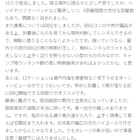
10人で宿泊しました。寝る場所に困るかと少し不安でしたが、ベ
ッドやソファーベッドなど駆使しつつ、4部屋程度の充分な部屋数
もあり、問題なく泊まれました。

また食事についてはBBQをしましたが、BBQコンロや炭の備品が
ある上、到着後にものを見てから現地判断してレンタルできるの
で、無駄に借りることもなくよかったです。強いていうなら、屋
外での夜のBBQの際の照明が乏しく、無料レンタルのライトも工
夫しないと上手く辺りを照らせない小型のもののみなので、キャ
ンプ用ランタンや脚の高い照明器具があればよかったかな、と思
います。

あとは、ロケーションは瀬戸内海を障害物なく見下ろせるオーシ
ャンビューなのでとてもいいです。早めに到着して陽が落ちる前
にBBQ開始できる段取りがオススメです。

最後に難点です。宿泊施設の案内で注意点になっていましたが、
施設直前の道路が本当に狭いです。車一台分の幅しかありませ
ん。ですが、指示のある通り奥の道から入り、上手く誘導して貰
えば玄関前まで入れます。天井高の幅広の方のハイエースで行き
ましたがなんとかなりました。でもガレージの軒が低いので車高
注意！屋根下には入りませんでした。