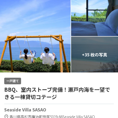
+35 枚の写真
一戸建て
BBQ、室内ストーブ完備！瀬戸内海を一望で
きる一棟貸切コテージ
Seaside Villa SASAO
香川県
高松市
庵治町笹尾5319-66
Seaside Villa SASAO