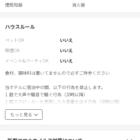
煙感知器
消火器
ハウスルール
ペットOK
いいえ
喫煙OK
いいえ
イベント&パーティOK
いいえ
食材、調味料は置いてませんので必ずご持参ください
当ホテルに宿泊中の間、以下の行為を禁止します。
1. 庭で大声や騒音で騒ぐ行為（20時以降）
2. 庭でスピーカーを使用した大音量を出す行為（20時以降）
3. 庭で花火をする行為
もっと見る
4. 敷地外へのゴミの放置（タバコの吸い殻含む）