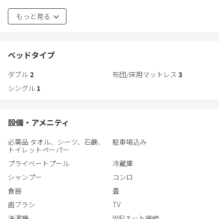
当ホテルは完全無人運営です。チェックイン手続きは現地の玄関
・最大８名まで宿泊可能
もっと見る
にあるタブレットでおこなっていただきます。
・2歳以下のお子様の添い寝は無料です
有料レンタル
敷地内で行える、様々なアクティビティをご用意しております。
・プール（7/1-9/30のみレンタル可能）8000円
ベッドタイプ
・薪ストーブセット 5,000円
・薪ストーブセット 5,000円
・BBQ炭コンロ（炭付き） 3,300円/台 ※2台までレンタル可
ダブル
2
布団/床用マットレス
3
・BBQ用炭コンロ（炭付き） 3,300円/台 ※2台までレンタル可
※BBQの食材（肉、野菜、飲み物、焼き肉のタレ）はご持参くだ
シングル
1
さい
注意事項
アクティビティのご要望の際は予約確定メールのオプションのリ
・１階に３部屋ご使用できます。2階は開放していません。
ンクからご予約ください。
設備・アメニティ
必需品 タオル、シーツ、石鹸、
駐車場込み
トイレットペーパー
プライベートプール
冷蔵庫
シャンプー
コンロ
食器
畳
歯ブラシ
TV
洗濯機
WIFIネット接続