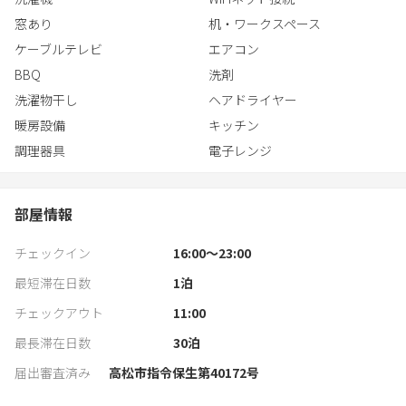
窓あり
机・ワークスペース
ケーブルテレビ
エアコン
BBQ
洗剤
洗濯物干し
ヘアドライヤー
暖房設備
キッチン
調理器具
電子レンジ
部屋情報
チェックイン
16:00〜23:00
最短滞在日数
1
泊
チェックアウト
11:00
最長滞在日数
30
泊
届出審査済み
高松市指令保生第40172号