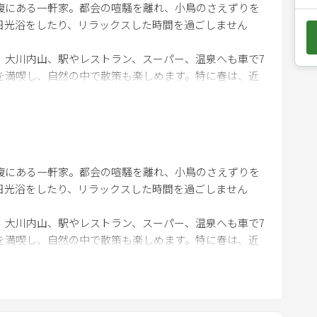
腹にある一軒家。都会の喧騒を離れ、小鳥のさえずりを
e
日光浴をしたり、リラックスした時間を過ごしません
d
o
、大川内山、駅やレストラン、スーパー、温泉へも車で7
w
を満喫し、自然の中で散策も楽しめます。特に春は、近
n
テラスで佐賀牛のバーベキューも可能。夏から秋にかけ
a
思い出になる事間違いなし!
r
r
o
腹にある一軒家。都会の喧騒を離れ、小鳥のさえずりを
w
、日光浴をしたり、リラックスした時間を過ごしません
k
閑静な住宅地でご近所の方が生活されておりますので、騒音防
e
、大川内山、駅やレストラン、スーパー、温泉へも車で7
９時までとさせて頂きます。９時以降は、家の中で静か
y
を満喫し、自然の中で散策も楽しめます。特に春は、近
い。
t
ラスで佐賀牛のバーベキューも可能。夏から秋にかけ
o
思い出になる事間違いなし!
中に入れないようにお願い致します。アレルギーのある
i
願い致します。
n