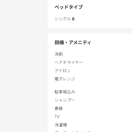
ベッドタイプ
1階には、マスターベッドルーム、ト
２階のロフトルームから伊万里の町が一
シングル
8
2階にツインベッドルームが3室とシ
1室はロフトのツインです。
設備・アメニティ
21畳の広いリビングに、大きなテーフ
洗剤
っています。
ヘアドライヤー
台所も10畳と広く、アイランドキッ
アイロン
っています。
電子レンジ
駐車場込み
シャンプー
食器
TV
洗濯機