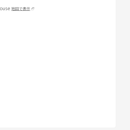
y
ouse
地図で表示
b
o
a
r
d
s
h
o
r
t
c
u
t
s
f
o