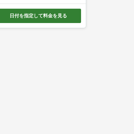
e
d
日付を指定して料金を見る
o
w
n
a
r
r
o
w
k
e
y
t
o
i
n