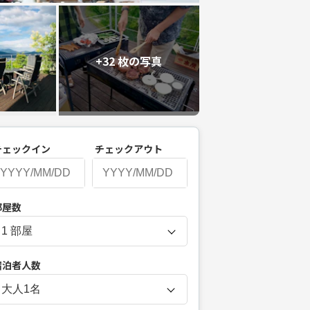
+32 枚の写真
チェックイン
チェックアウト
P
部屋数
r
e
s
宿泊者人数
s
t
大人
1
名
h