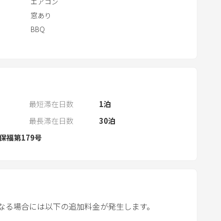
エアコン
n
d
窓あり
a
BBQ
r
a
n
d
s
最短滞在日数
1
泊
e
l
最長滞在日数
30
泊
e
保福第179号
c
t
a
d
a
なる場合には以下の追加料金が発生します。
t
e