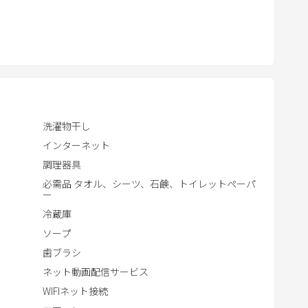
t
イレ２つ、浴室１つがあります。リビングルームと浴室、
e
望できます。
r
a
ャワールームがあります。
c
t
w
゙ルとソファーがあり、ゆったりくつろげるスペースとな
洗濯物干し
i
インターネット
t
チンもあり、シンクは２つあり、調理器具や設備は全て整
調理器具
h
必需品 タオル、シーツ、石鹸、トイレットペーパ
t
ー
h
冷蔵庫
e
ソープ
c
歯ブラシ
a
ネット動画配信サービス
l
WIFIネット接続
e