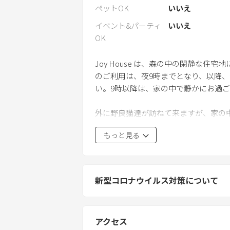
ペットOK
いいえ
イベント&パーティ
いいえ
OK
Joy House は、森の中の閑静な
のご利用は、夜9時までとなり、以降
い。9時以降は、家の中で静かにお過
外に野良猫達が訪ねて来ますが、家の
猫アレルギーの方は、ご注意下さい。
もっと見る
12月から2月にかけて雪が積もると近
をご利用下さい。
新型コロナウイルス対策について
アクセス