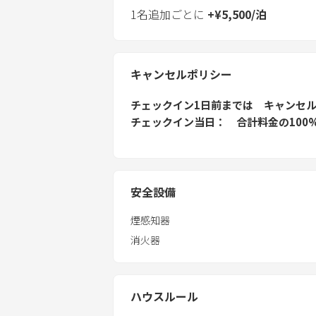
1名追加ごとに
+
¥
5,500
/
泊
キャンセルポリシー
チェックイン1日前
までは
キャンセ
チェックイン当日
合計料金の100
安全設備
煙感知器
消火器
ハウスルール