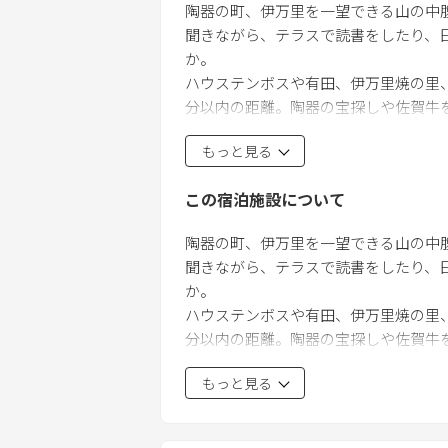
陶器の町、伊万里を一望できる山の中
聞きながら、テラスで読書をしたり、
か。
ハウステンボスや有田、伊万里焼の里
分以内の距離。陶器の宝探しや佐賀牛
くの桜道を散歩したり、町を一望する
もっと見る
て見れる日の出やサンセットは最高の
この宿泊施設について
一日一組限定
2名様から8名様までご利用可能です。
陶器の町、伊万里を一望できる山の中
聞きながら、テラスで読書をしたり
ハウスルール
か。
Joy House は、山の中腹にある
ハウステンボスや有田、伊万里焼の里
止の為にウッドデッキのご利用は、夜
分以内の距離。陶器の宝探しや佐賀牛
に過ごされますように予めご了承下さ
くの桜道を散歩したり、町を一望するテ
もっと見る
て見れる日の出やサンセットは最高の
また、地域猫が訪ねて来ますが、家の
方は、気をつけて下さいますようにお
寝室は合計4室です。