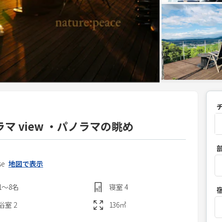
ノラマ view ・パノラマの眺め
P
r
se
地図で表示
e
s
1〜8
名
寝室
4
s
t
浴室
2
136
㎡
h