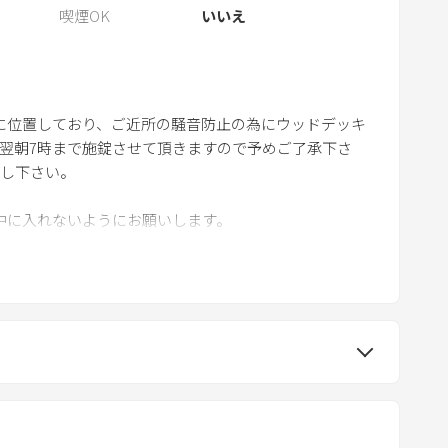
喫煙OK
いいえ
m
a
r
k
k
住宅地に位置しており、ご近所の騒音防止の為にウッドデッキ
、翌朝7時まで施錠させて頂きますので予めご了承下さ
e
ごし下さい。
y
t
中に入れないようにお願いします。
o
g
e
くの坂道が凍り、滑りやすくなりますので、スノータイヤ
t
t
h
e
k
e