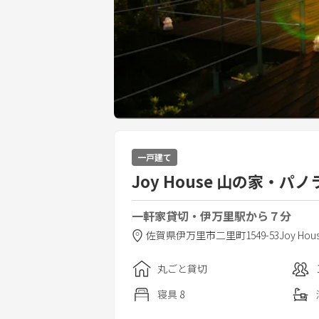
一戸建て
Joy House 山の家・パ
一軒家貸切・伊万里駅から７分
佐賀県
伊万里市
二里町1549-53
Joy Hou
丸ごと貸切
寝具
8