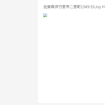
佐賀県
伊万里市
二里町1549-53
Joy H