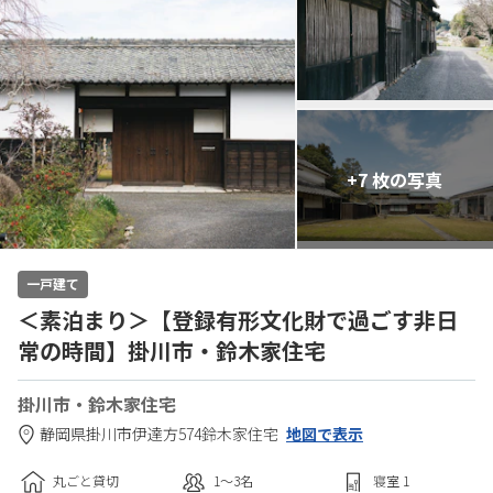
+7 枚の写真
一戸建て
＜素泊まり＞【登録有形文化財で過ごす非日
常の時間】掛川市・鈴木家住宅
掛川市・鈴木家住宅
静岡県
掛川市
伊達方574
鈴木家住宅
地図で表示
丸ごと貸切
1〜3
名
寝室
1