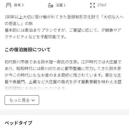
寝具
3
浴室
1
270
㎡
180年以上大切に受け継がれてきた登録有形文化財で「大切な人へ
の恩返し」の旅
基本的には素泊まりプランですが、ご要望に応じて、夕朝食やア
クティビティなどを手配可能です。
この宿泊施設について
初代掛川市長である鈴木理一郎氏の生家。江戸時代では大庄屋で
あり、昭和時代には掛川のために都市整備に尽力してきた鈴木家
が今この時代にもなお昔のまま良好に残されています。豪壮な主
屋や長屋門、土蔵など大庄屋の格式を示す屋敷景観を味わえる歴
史的建物にお泊まりいただけます。
世のため、人のために尽くしてきたその想いやいま豊かに暮らせ
もっと見る
る有り難さを感じながら、恩を返したい大切な誰かと一緒にゆっ
くりとした時間を過ごす。そのような旅はいかがでしょうか。
ベッドタイプ