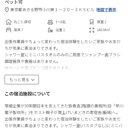
ペット可
東京都
あきる野市
小川東１－２０－３
Ｋ５ビル
地図で表示
丸ごと貸切
1〜8
名
寝室
2
寝具
7
浴室
1
140.04
㎡
出張作業員やちょっと変わった宿泊体験をしたいご家族やお友だ
ちが気楽に素泊まりできます。
シャワー室にミニバスタオルのみのご用意でシャンプー歯ブラシ
調理器具や食器はありません。
向かいに大型パチンコ店があります。
法令によりゲスト全員のフルネーム、ご住所、ご職業（できれば
もっと見る
勤務先学校名）の記録を義務づけられており、外国人の方はパス
ポートの画像をお願いします。
この宿泊施設について
零細企業が30年間日本を支えてきた鉄骨造2階建の事務所(旧「早川
電子製作所」)をホスト親子が買上げいまどきの寄宿舎(飯場)へ。
出張作業員やちょっと変わった宿泊体験をしたいご家族やお友だ
ちが気楽に素泊まりできます。シャワー室(バスタブなし)にミニバ