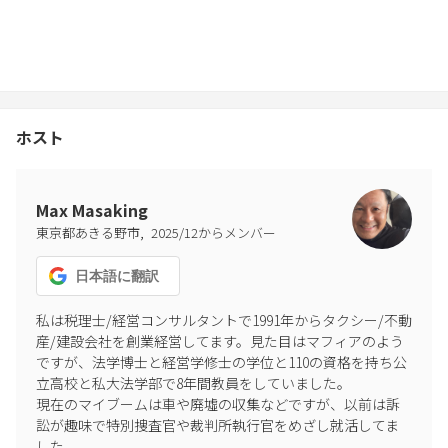
ホスト
Max Masaking
,
東京都あきる野市
2025
/
12
からメンバー
日本語
に翻訳
私は税理士/経営コンサルタントで1991年からタクシー/不動
産/建設会社を創業経営してます。見た目はマフィアのよう
ですが、法学博士と経営学修士の学位と110の資格を持ち公
立高校と私大法学部で8年間教員をしていました。

現在のマイブームは車や廃墟の収集などですが、以前は訴
訟が趣味で特別捜査官や裁判所執行官をめざし就活してま
した。
