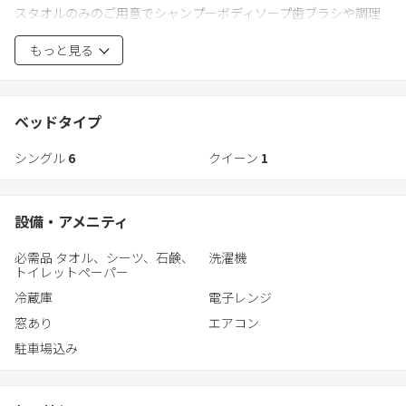
スタオルのみのご用意でシャンプーボディソープ歯ブラシや調理
器具食器はありません。
もっと見る
1階72㎡約40帖のベッドやパーテーションはキャスター式で、もと
に戻せばヨガやダンスなど多目的ホールとして利用可能、2階食堂
には会議用のテーブルとチェアが、奥には飯場長室があり繋げる
とクィーンサイズとなるシングルベッドが2台あり。
ベッドタイプ
敷地内駐車は通常2台、腕がよければ3台とめられます。
シングル
6
クイーン
1
向かいには大型パチンコ店があり、多摩川まで歩いて数分、睦橋
対岸(左岸)の桜や南公園は人気スポットで、右岸には地元民さえ知
らない謎につつまれた「くじら池」を探索可。知る人ぞ知る外国
設備・アメニティ
人がラーメン修行に来る「RAJUKU」まで徒歩5分。
法令によりゲスト全員のフルネーム、ご住所、ご職業（できれば
必需品 タオル、シーツ、石鹸、
洗濯機
勤務先学校名）の記録を義務づけられており、外国人の方はパス
トイレットペーパー
ポートの画像提供をお願いします。
冷蔵庫
電子レンジ
窓あり
エアコン
駐車場込み