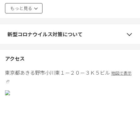
察を呼び退去いただきます。
もっと見る
・ごみは、可燃物と不燃物に分ける必要があります。あきる野市
内のコンビニ店で指定の可燃物用のごみ袋を買っていただき、回
収日の朝08時に道路の近くに置いてください。それ以前に置くと
動物がそれを爆裂させます。不燃物はビニール袋に入れて私たち
新型コロナウイルス対策について
ホストに回収を依頼してください。
・1階72㎡約40帖のベッドやパーテーションはキャスター式で、も
とに戻せばヨガやダンスなど多目的ホールとして利用可能、2階食
アクセス
堂には会議用のテーブルとチェアが、奥には飯場長室があり繋げ
るとクィーンサイズとなるシングルベッドが2台あり。
東京都
あきる野市
小川東１－２０－３
Ｋ５ビル
地図で表示
・敷地内駐車は通常2台、腕がよければ3台とめられます。
・向かいには大型パチンコ店があり、多摩川まで歩いて数分、睦
橋対岸(左岸)の桜や南公園は人気スポットで、右岸には地元民さえ
知らない謎につつまれた「くじら池」を探索可。知る人ぞ知る外
国人がラーメン修行に来る「RAJUKU」まで徒歩5分。