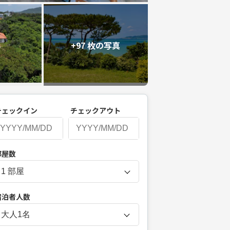
+97 枚の写真
チェックイン
チェックアウト
P
部屋数
r
e
s
宿泊者人数
s
t
大人
1
名
h