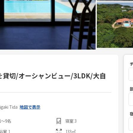
を貸切/オーシャンビュー/3LDK/大自
P
r
e
s
aki Tida
地図で表示
s
1〜9
名
寝室
3
t
h
浴室
1
133
㎡