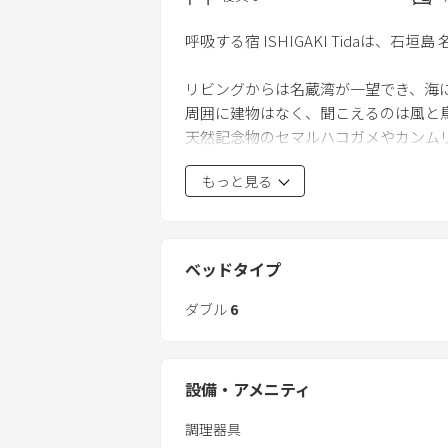
呼吸する宿 ISHIGAKI Tidaは、石垣
リビングからは名蔵湾が一望でき、海
周囲に建物はなく、聞こえるのは風と
天然記念物のセマルハコガメやカンム
もっと見る
16.6畳の主寝室は琉球畳にこだわり
リビングには一枚板のダイニングテー
自然に囲まれた土地ながら、石垣市街
ベッドタイプ
ているのが特徴です。
ダブル
6
設備・アメニティ
調理器具