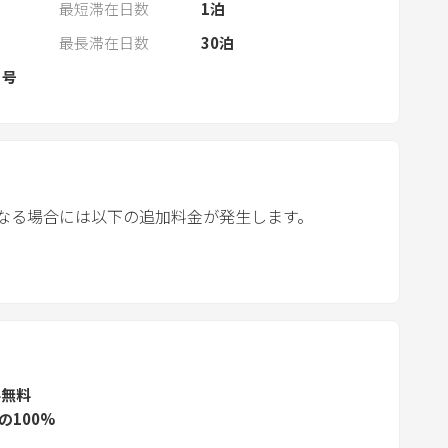
n
最短滞在日数
1
泊
d
最長滞在日数
30
泊
a
 号
r
a
n
d
s
e
なる場合には以下の追加料金が発生します。
l
e
c
t
a
d
a
ル無料
の100%
t
e