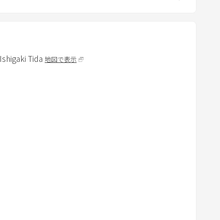
m
a
r
k
igaki Tida
地図で表示
k
e
y
t
o
g
e
t
t
h
e
k
e