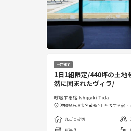
一戸建て
1日1組限定/440坪の土地
然に囲まれたヴィラ/
呼吸する宿 Ishigaki Tida
沖縄県
石垣市
名蔵967-10
呼吸する宿 Ishig
丸ごと貸切
寝具
9