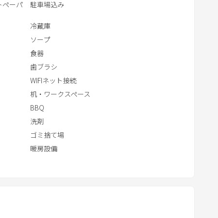
トペーパ
駐車場込み
t
e
冷蔵庫
r
ソープ
a
食器
c
歯ブラシ
t
WIFIネット接続
w
i
机・ワークスペース
t
BBQ
h
洗剤
t
ゴミ捨て場
h
暖房設備
e
c
a
l
e