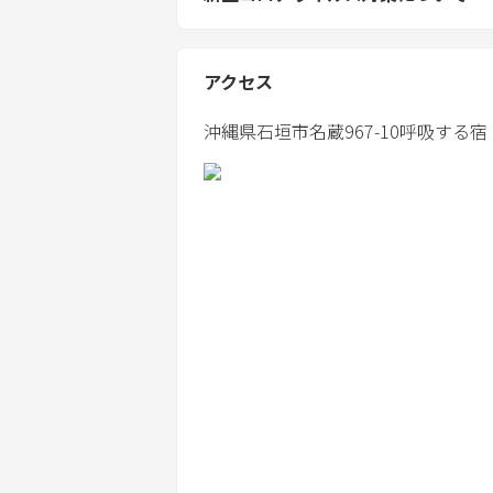
アクセス
沖縄県
石垣市
名蔵967-10
呼吸する宿 Ish