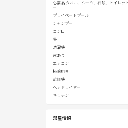
必需品 タオル、シーツ、石鹸、トイレッ
ー
プライベートプール
シャンプー
コンロ
畳
洗濯機
窓あり
エアコン
掃除用具
乾燥機
ヘアドライヤー
キッチン
部屋情報