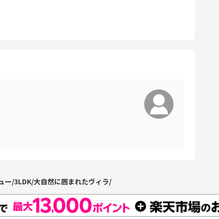
y
b
o
a
r
d
s
h
o
r
t
c
u
t
ュー/3LDK/大自然に囲まれたヴィラ/
s
f
o