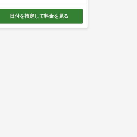
e
d
日付を指定して料金を見る
o
w
n
a
r
r
o
w
k
e
y
t
o
i
n