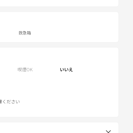
.
P
r
e
救急箱
s
s
t
h
e
喫煙OK
いいえ
q
u
e
s
慮ください
t
i
o
n