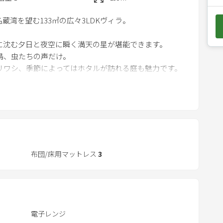
e
島 名蔵湾を望む133㎡の広々3LDKヴィラ。
d
o
に沈む夕日と夜空に瞬く満天の星が堪能できます。
w
鳥、虫たちの声だけ。
n
リワシ、季節によってはホタルが訪れる庭も魅力です。
a
r
、海を望む贅沢な空間に。
r
ブルがあり、仲間との語らいにもぴったりです。
o
w
地から車で10分という好立地で、自然と快適さを両立し
k
e
布団/床用マットレス
3
y
t
o
i
電子レンジ
n