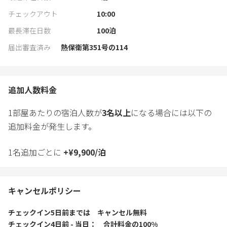
チェックアウト
10:00
最長滞在日数
100
泊
届出審査済み
熱保衛第351号の114
追加人数料金
1部屋あたりの宿泊人数が
3
名以上
になる場合には以下の
追加料金が発生します。
1名追加ごとに
+
¥
9,900
/
泊
キャンセルポリシー
チェックイン5日前
までは
キャンセル無料
チェックイン4日前 - 当日
合計料金の100%