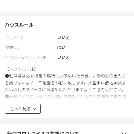
ハウスルール
ペットOK
いいえ
喫煙OK
はい
イベント&パーティOK
いいえ
【ハウスルール】
●駐車場は必ず指定の場所にお停めいただき、お隣の方の出入り
を妨げないようにご配慮をお願い致します。大型車は敷地奥側ま
たは砂利のスペースにお停めいただけますようご協力ください。
●天候が荒れているときは周囲の枝などが落ちて駐車場の車を傷
つけてしまう場合がありますが、ホスト側では一切責任は負いか
もっと見る
ねますので、予めご了承ください。
●敷地内は禁煙です。
（ポイ捨ては火事の原因となりますので禁止です。
喫煙、シーシャの形跡を発見した場合には、クリーニング料金
新型コロナウイルス対策について