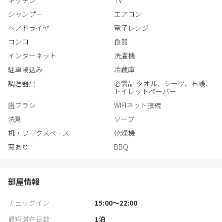
小さなお子様用の絵本やベビーバスベビーチェアもございます。
シャンプー
エアコン
もちろん熱海や伊豆の観光拠点にも。どうぞ思い思いにお過ごし
ヘアドライヤー
電子レンジ
ください。
コンロ
食器
インターネット
洗濯機
駐車場込み
冷蔵庫
調理器具
必需品 タオル、シーツ、石鹸、
トイレットペーパー
歯ブラシ
WIFIネット接続
洗剤
ソープ
机・ワークスペース
乾燥機
窓あり
BBQ
部屋情報
チェックイン
15:00〜22:00
最短滞在日数
1
泊