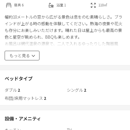
寝具
6
浴室
1
110
㎡
幅約10メートルの窓から広がる景色は息をのむ素晴らしさ。ブラ
インドが上がる時の感動を体験してください。熱海の夜景や花火
も存分にお楽しみいただけます。晴れた日は屋上からも最高の景
色と星空が眺められ、BBQも楽しめます。
お風呂は網代温泉の源泉で、二人で入れるゆったりした陶器風
呂。海を臨んで日頃の疲れを癒してください。高温のカルシウ
もっと見る
ム・ナトリウムー塩化物温泉は体の芯から温まりお肌もつるつる
に。
1階は寛げる寝室。布団のご用意もあるのでお子様にも安心です。
ベッドタイプ
壁掛けテレビとデスクがあります。
ダブル
2
シングル
2
大型スクリーンに短焦点プロジェクター・WiFi等も揃っておりワー
布団/床用マットレス
2
ケーションにも最適！映画鑑賞やゲーム機持参で大画面でのゲー
ム大会もお勧めです。
本やカードゲーム等も用意しているので鳥の声や音楽を聴きなが
設備・アメニティ
らたまにはデジタルデトックスもよいかもしれません。
キッチン
TV