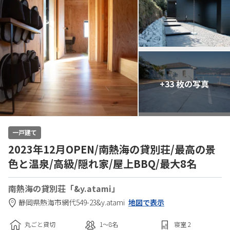
+33 枚の写真
一戸建て
2023年12月OPEN/南熱海の貸別荘/最高の景
色と温泉/高級/隠れ家/屋上BBQ/最大8名
南熱海の貸別荘「&y.atami」
静岡県
熱海市
網代549-23
&y.atami
地図で表示
丸ごと貸切
1〜8
名
寝室
2