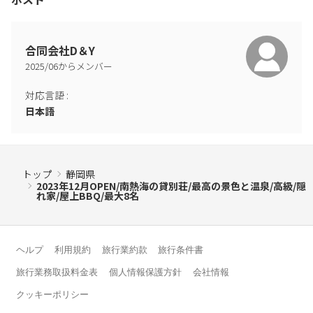
じています。しかしながら近年、タバコのポイ捨てや騒音などの
マナー違反が増えており、近隣とトラブルになっています。
当施設のマナーについてご案内いたしますので、ご滞在前に以下
の内容を必ずご確認いただきますようお願いいたします。何かあ
合同会社D＆Y
った場合の責任は予約者様に行きますので、必ず同行の皆様に御
2025
/
06
からメンバー
周知願います。
対応言語
:
日本語
①滞在人数は正確に報告してください
・ご予約人数以上の人の出入りがあった場合は追加料金(￥15000
～季節によって変動,事前申告より割高）をいただいております。
トップ
静岡県
②禁煙・ごみの処理にご協力ください。
2023年12月OPEN/南熱海の貸別荘/最高の景色と温泉/高級/隠
・敷地内は電子タバコ、シーシャ(水タバコ)を含め完全禁煙です。
れ家/屋上BBQ/最大8名
・喫煙、シーシャの形跡を発見した場合には、クリーニング料金
(￥20,000～）を請求します。タイルやコンクリートの焼け跡が落
ちない場合は張り替え費用を請求します。
ヘルプ
利用規約
旅行業約款
旅行条件書
・近隣で喫煙される際にも必ず灰皿をご自身で用意し決して道路
などに「灰を落としたり」「もみ消し」や「ポイ捨て」はしない
旅行業務取扱料金表
個人情報保護方針
会社情報
ようお願い致します。火事や近隣トラブルなどの原因となりま
クッキーポリシー
す。