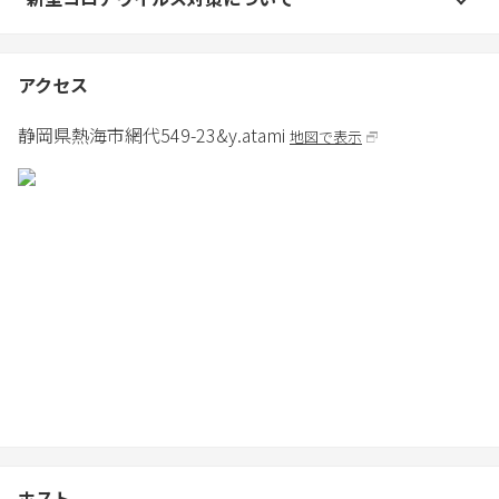
(￥20,000～）を請求します。タイルやコンクリートの焼け跡が落
ちない場合は張り替え費用を請求します。)
●靴は玄関で脱いでスリッパを使用してください。
アクセス
●テラスに出るときは外履き用の靴に履き替えてください。
●無料Wi-Fiをご利用いただけます。
静岡県
熱海市
網代549-23
&y.atami
地図で表示
●ゴミはキッチンで３つに分別してください。
「カン・ビン」「ペットボトル」「それ以外」です。
●消火器が室内にございます。
●バスタオルとフェイスタオル、歯ブラシ、水は人数分ご用意し
ております。
タオルは持ち帰らないでください。
●ＢＢＱなど屋外での飲食は21時までです。
●国立公園内のため、自然が豊かな反面、室内も虫がでてくるこ
とがあります。室内に殺虫剤などがありますのでご利用下さい。
●21時以降は騒音の苦情がくることがありますので、窓を閉め
て、音量や騒いだりしないようにお願いします。
【その他の注意事項】
皆様に快適なご滞在をお約束するため当施設では様々な対策を講
ホスト