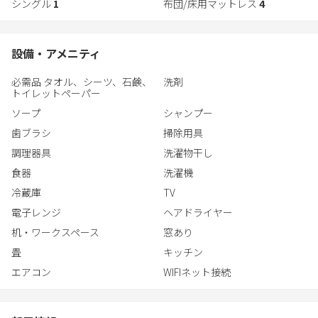
博多駅筑紫口から施設まで1.3Kmの徒歩18分程でアクセス可能で
シングル
1
布団/床用マットレス
4
す。目印は山王公園です。
非対面でのチェックイン・アウトです。
設備・アメニティ
状況により時間相談可能です。
必需品 タオル、シーツ、石鹸、
洗剤
チェックイン時間：午後4時〜午後10時迄
トイレットペーパー
チェックアウト時間：〜午前10時
ソープ
シャンプー
【注意事項】
歯ブラシ
掃除用具
・添い寝のお子様も含め、10名まで宿泊可能です。
調理器具
洗濯物干し
・連泊中は清掃はありません。
食器
洗濯機
冷蔵庫
TV
電子レンジ
ヘアドライヤー
机・ワークスペース
窓あり
畳
キッチン
エアコン
WIFIネット接続