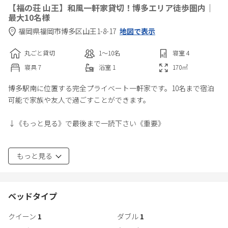
【福の荘 山王】和風一軒家貸切！博多エリア徒歩圏内｜
最大10名様
福岡県
福岡市
博多区山王1-8-17
地図で表示
丸ごと貸切
1〜10
名
寝室
4
寝具
7
浴室
1
170
㎡
博多駅南に位置する完全プライベート一軒家です。10名まで宿泊
可能で家族や友人で過ごすことができます。
↓《もっと見る》で最後まで一読下さい《重要》
【駐車場】
もっと見る
施設に駐車場はありません。
近隣のコインパーキングを利用してください。
徒歩２分でコインパーキングあり。
8-20時 700円
ベッドタイプ
20-8時 500円
クイーン
1
ダブル
1