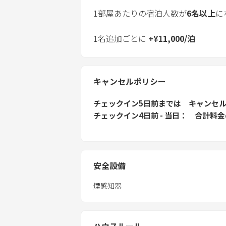
1部屋あたりの宿泊人数が
6
名以上
に
1名追加ごとに
+
¥
11,000
/
泊
キャンセルポリシー
チェックイン5日前
までは
キャンセ
チェックイン4日前 - 当日
合計料金
安全設備
煙感知器
ハウスルール