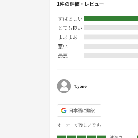
1
件の評価・レビュー
当別荘の建物および備品は、大切に扱
つけるなどの行為は禁止しています。
すばらしい
さい。当別荘は当該申込者のお申出内
とても良い
芝生内での焚火・喫煙はお控えくださ
まあまあ
悪い
最悪
T.yone
日本語
に翻訳
オーナーが優しいです。
清潔さ