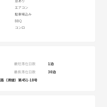
窓あり
n
d
エアコン
a
駐車場込み
r
BBQ
a
コンロ
n
d
s
e
l
e
最短滞在日数
1
泊
c
最長滞在日数
30
泊
t
路（洲健）第451-18号
a
d
a
t
e