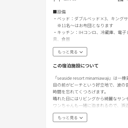
■設備
・ベッド：ダブルベッド×3、キングサ
※11名～はお布団となります
・キッチン：IHコンロ、冷蔵庫、電
具、食器
・洗濯乾燥機、物干し、スリッパ
もっと見る
・BBQ機材セット：2日前までに要申
炭6kg、着火剤、新聞紙、チャッカ
この宿泊施設について
皿、割り箸人数分、軍手
※現地にて4,400円をスタッフへお
「seaside resort minamiawaji
・冬はリビングにファンヒーターをご
目の前がビーチという好立地で、波の
時間を忘れてくつろげます。
■ワンちゃん同伴
晴れた日にはリビングから綺麗なサン
・小型犬（～10kg）3匹まで、中型犬（
ワンちゃんも一緒に泊まれるので、浜
・1泊1匹当り2,200円（税込）。チ
・ワンちゃんが入室できるのは2階の
もっと見る
・ケージ120×80を1つご用意いたし