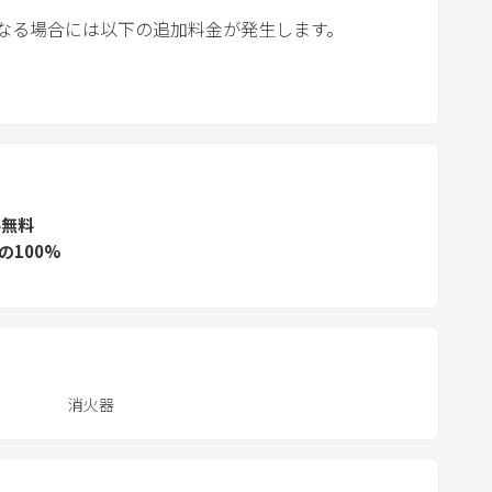
.
なる場合には以下の追加料金が発生します。
P
r
e
s
s
t
ル無料
h
の100%
e
q
u
e
s
t
消火器
i
o
n