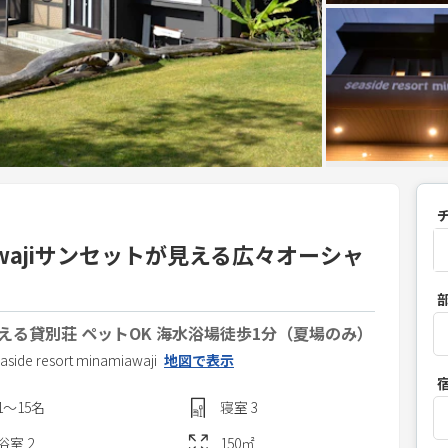
namiawajiサンセットが見える広々オーシャ
P
r
る貸別荘 ペットOK 海水浴場徒歩1分（夏場のみ）
e
s
aside resort minamiawaji
地図で表示
s
1〜15
名
寝室
3
t
h
浴室
2
150
㎡