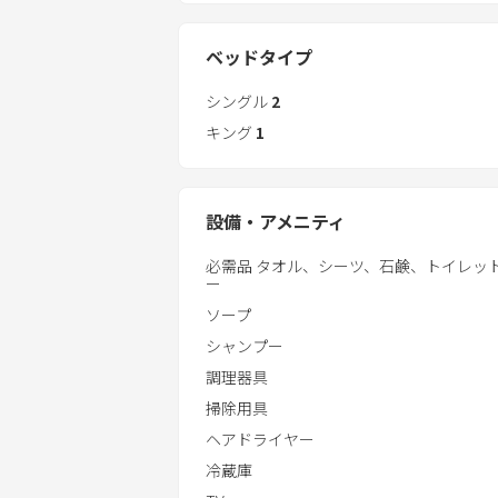
■駐車場
・無料駐車場：敷地内2台、敷地外駐車
ベッドタイプ
シングル
2
キング
1
設備・アメニティ
必需品 タオル、シーツ、石鹸、トイレッ
ー
ソープ
シャンプー
調理器具
掃除用具
ヘアドライヤー
冷蔵庫