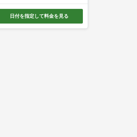
e
d
日付を指定して料金を見る
o
w
n
a
r
r
o
w
k
e
y
t
o
i
n