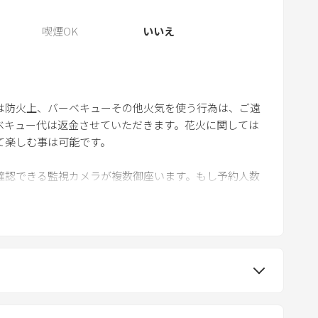
m
喫煙OK
いいえ
a
r
k
k
e
は防火上、バーベキューその他火気を使う行為は、ご遠
y
ベキュー代は返金させていただきます。花火に関しては
て楽しむ事は可能です。
t
o
確認できる監視カメラが複数御座います。もし予約人数
g
入とみなし通報する場合がございます。
e
t
ば、お取り置きや着払いでの発送は可能です（但し保管
t
重品と思われる忘れ物は清掃の際 見つけ次第こちらか
h
 飲み物に関しては当日清掃の際 破棄させて頂きま
e
k
e