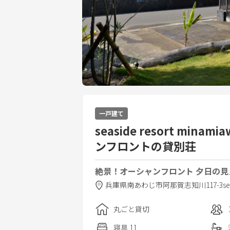
一戸建て
seaside resort mi
ンフロントの貸別荘
絶景！オーシャンフロント 夕日の見え
兵庫県
南あわじ市
阿那賀志知川117-3
se
丸ごと貸切
寝具
11