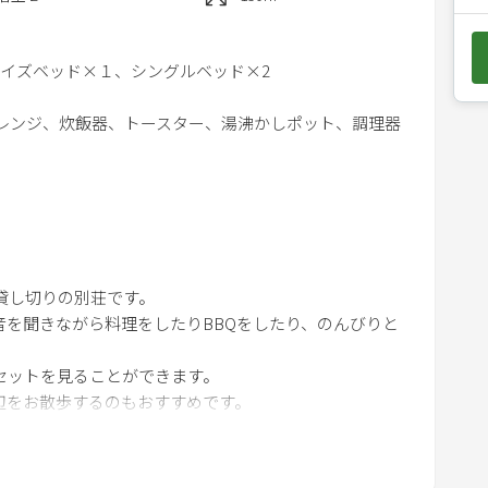
e
d
イズベッド×１、シングルベッド×2
o
w
子レンジ、炊飯器、トースター、湯沸かしポット、調理器
n
a
r
し込み
r
マン、ウチワ、網、トング（調理用、炭用）各1本、紙
o
w
支払い※税込
」は一棟貸し切りの別荘です。
k
用意。寝室ではエアコンの暖房が使用できます
音を聞きながら料理をしたりBBQをしたり、のんびりと
e
y
セットを見ることができます。
～25kg）2匹まで、大型犬（～30kg）1匹まで同伴可能
t
辺をお散歩するのもおすすめです。
ェックイン時に代金をお支払いください
o
リビングのみ。玄関外に水道設備あり
i
ます。2日前までにご連絡ください
n