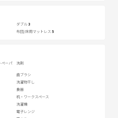
t
e
場2台（徒歩約1分）
r
a
ダブル
3
c
布団/床用マットレス
5
t
w
i
t
トペーパ
洗剤
h
t
歯ブラシ
h
洗濯物干し
e
食器
c
机・ワークスペース
a
洗濯機
l
電子レンジ
e