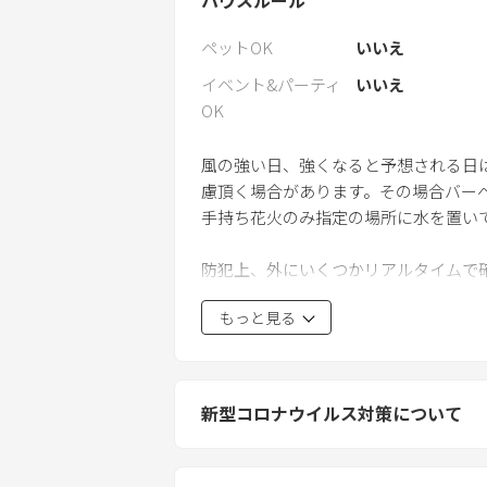
ペットOK
いいえ
イベント&パーティ
いいえ
OK
風の強い日、強くなると予想される日
慮頂く場合があります。その場合バー
手持ち花火のみ指定の場所に水を置い
防犯上、外にいくつかリアルタイムで
以上の利用が確認された場合、不法侵
もっと見る
お客様の忘れ物に関して 連絡頂けれ
期間約一か月） 緊急を要する物、貴
ら連絡する場合もございます 食料品
新型コロナウイルス対策について
す。
備品等の破損について