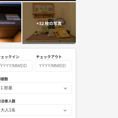
+52 枚の写真
チェックイン
チェックアウト
P
部屋数
r
e
s
宿泊者人数
s
t
大人
1
名
h