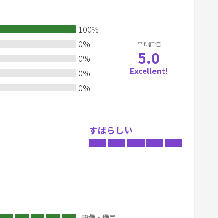
y
ってください。室内で暴れる、または建物・備品等を傷
b
なお、お客様が施設等を破損した場合は、必ず申し出下
100
%
容により適切に対処するものとします。
o
0
%
a
平均評価
5.0
い。
r
0
%
d
Excellent!
0
%
s
0
%
h
o
r
すばらしい
t
c
u
t
s
f
o
設備・備品