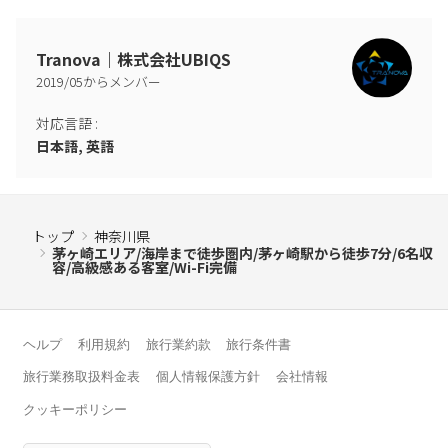
ベッドルーム①
-キングサイズベッド1台（横幅180cm×長さ195cm）
Tranova｜株式会社UBIQS
-布団2セット
2019
/
05
からメンバー
-ソファ
-エアコン
対応言語
:
日本語, 英語
ベッドルーム②
-ダブルサイズのソファベッド1台（横幅140cm、長さ195cm）
-椅子
-エアコン
トップ
神奈川県
茅ヶ崎エリア/海岸まで徒歩圏内/茅ヶ崎駅から徒歩7分/6名収
容/高級感ある客室/Wi-Fi完備
トイレ
-ウォシュレット、ビデ
その他
ヘルプ
利用規約
旅行業約款
旅行条件書
-ハンガー
旅行業務取扱料金表
個人情報保護方針
会社情報
-バスタオル、フェイスタオル（お一人様あたり1枚ずつ）
＊滞在中のご交換はしておりません。宿泊施設内にある洗濯機を
クッキーポリシー
ご利用ください。