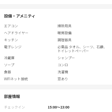
茅ヶ崎海岸までは徒歩17分。
茅ヶ崎の雰囲気を楽しみながら、お散歩がてら海に行くのもよ
設備・アメニティ
し、がっつり海で遊ぶのもよし！
エアコン
掃除用具
家族や友人、恋人と素敵な時間をお過ごしください♪
ヘアドライヤー
暖房設備
キッチン
調理器具
----------------------
電子レンジ
必需品 タオル、シーツ、石鹸、
法令の指示により、予約後指定のフォームに【ご滞在者様全員の
トイレットペーパー
顔写真付き身分証】など個人情報のご提出が必須となりました。
冷蔵庫
シャンプー
ご同意いただけない場合はご滞在いただけませんので、予めご了
ソープ
コンロ
承下さいませ。
食器
洗濯機
WIFIネット接続
窓あり
部屋情報
チェックイン
15:00〜23:00