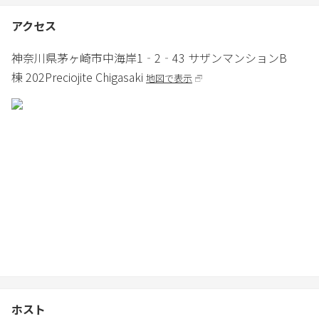
-冷蔵庫
-電子レンジ
アクセス
-ケトル
-3口ガスコンロ
神奈川県
茅ヶ崎市
中海岸1‐2‐43 サザンマンションB
-フライパン・鍋
棟 202
Preciojite Chigasaki
地図で表示
-フライ返し、お玉、トング、まな板、包丁
-皿、グラス、カトラリー
-カウンター用/ハイチェア2脚
バスルーム
-バスタブ
-シャワー
-シャンプー/コンディショナー/ボディーソープ
-独立洗面台
-ドライヤー
-浴室乾燥機
-洗濯機
＊洗濯機洗剤のご用意はしておりません。必要な場合はお客様ご
自身でご購入ください。
ホスト