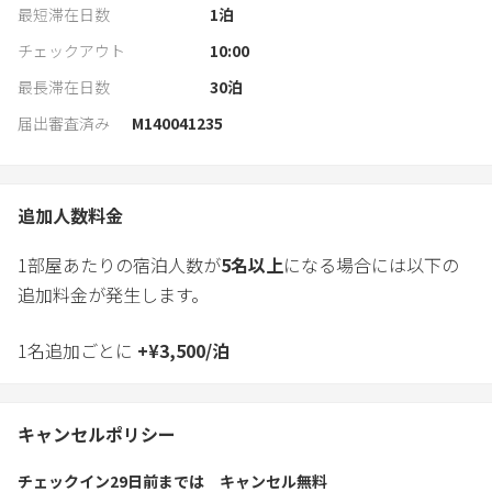
最短滞在日数
1
泊
チェックアウト
10:00
最長滞在日数
30
泊
届出審査済み
M140041235
追加人数料金
1部屋あたりの宿泊人数が
5
名以上
になる場合には以下の
追加料金が発生します。
1名追加ごとに
+
¥
3,500
/
泊
キャンセルポリシー
チェックイン29日前
までは
キャンセル無料