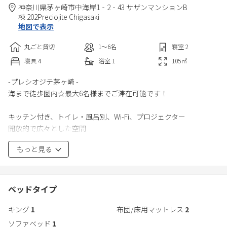
神奈川県
茅ヶ崎市
中海岸1‐2‐43 サザンマンションB
棟 202
Preciojite Chigasaki
地図で表示
丸ごと貸切
1〜6
名
寝室
2
寝具
4
浴室
1
105
㎡
-プレシオジテ茅ヶ崎 -
海まで徒歩圏内☆最大6名様までご滞在可能です！
キッチン付き、トイレ・風呂別、Wi-Fi、プロジェクター
開放的で広々とした空間
キングサイズのベッドもご用意しております！
もっと見る
JR茅ヶ崎駅から徒歩7分。
コンビニは宿泊施設の隣にあります。
ベッドタイプ
茅ヶ崎駅には「LUSCA 茅ヶ崎」という駅直結のショッピングセン
キング
1
布団/床用マットレス
2
ターがあり、他にも駅の周りには飲食店が多いので、グルメやシ
ョッピングを楽しんでいただけます。
ソファベッド
1