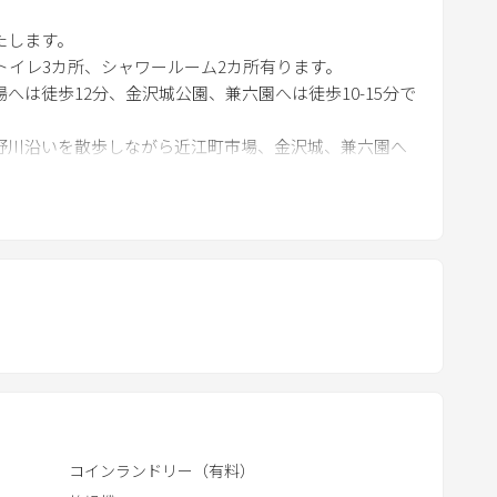
o
ジで、宿から徒歩２分にあります。
たします。
w
す。
、トイレ3カ所、シャワールーム2カ所有ります。
k
へは徒歩12分、金沢城公園、兼六園へは徒歩10-15分で
e
y
野川沿いを散歩しながら近江町市場、金沢城、兼六園へ
t
o
で食事を楽しめます。
i
n
t
e
r
a
c
t
w
コインランドリー（有料）
i