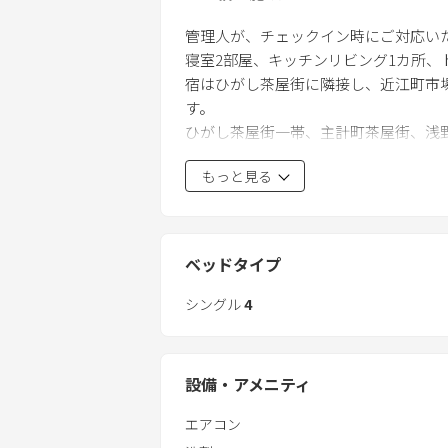
無料駐車場はシャッター付きのガレー
管理人が、チェックイン時にご対応い
車高が１８５cmまでご利用いただけま
寝室2部屋、キッチンリビング1カ所
宿はひがし茶屋街に隣接し、近江町市場
す。
ひがし茶屋街一帯、主計町茶屋街、浅
お出かけできます。
もっと見る
キッチンも充実していますので、館内
ベッドタイプ
シングル
4
設備・アメニティ
エアコン