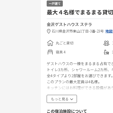
一戸建て
最大４名様でまるまる貸切
金沢ゲストハウス ステラ
石川県
金沢市
東山1丁目-3番-23号
地図
丸ごと貸切
寝具
4
ゲストハウスの一棟をまるまる占有で
トイレ3カ所、シャワールーム2カ所
全4タイプより2部屋をお選びできます
このプランの最大定員は4名様。
キッチンにはお料理ができる設備があ
IHヒータ２台、ホットプレート、鍋
もっと見る
器。
管理人がチェックイン時に対応いたし
この宿泊施設について
ひがし茶屋街の中心街へは徒歩２分、近