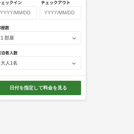
チェックイン
チェックアウト
P
部屋数
r
e
s
宿泊者人数
s
t
大人
1
名
h
e
d
日付を指定して料金を見る
o
w
n
a
r
r