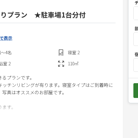
りプラン ★駐車場1台分付
P
r
で表示
e
s
1〜4
名
寝室
2
s
t
浴室
2
110
㎡
h
きるプランです。
e
、キッチンリビングが有ります。寝室タイプはご到着時に
d
。写真はオススメのお部屋です。
o
w
ります。
n
、フライパン、冷蔵庫、電子レンジ、トースター、炊飯
a
r
ますのでご安心ください。
r
江町市場、金沢城、兼六園へは徒歩10分～15分です。