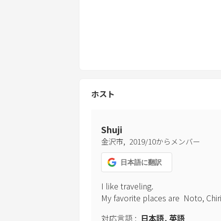
ホスト
Shuji
,
金沢市
2019
/
10
からメンバー
日本語
に翻訳
I like traveling.

My favorite places are  Noto, Ch
対応言語
:
日本語, 英語