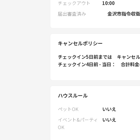
チェックアウト
10:00
届出審査済み
金沢市指令収衛
キャンセルポリシー
チェックイン5日前
までは
キャンセ
チェックイン4日前 - 当日
合計料金
ハウスルール
ペットOK
いいえ
イベント&パーティ
いいえ
OK