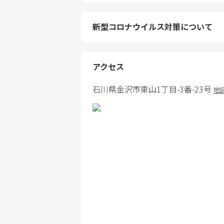
新型コロナウイルス対策について
アクセス
石川県
金沢市
東山1丁目-3番-23号
地