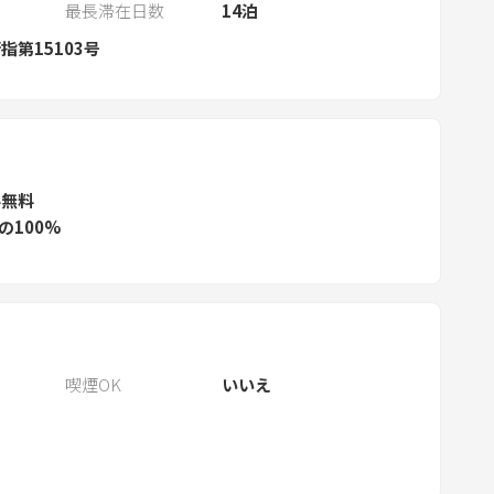
e
最長滞在日数
14
泊
l
指第15103号
e
c
t
a
d
ル無料
a
の100%
t
e
.
P
r
e
喫煙OK
いいえ
s
s
t
h