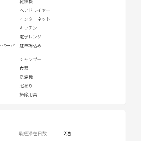
乾燥機
t
ヘアドライヤー
h
インターネット
t
キッチン
h
e
電子レンジ
c
トペーパ
駐車場込み
a
シャンプー
l
食器
e
洗濯機
n
d
窓あり
a
掃除用具
r
a
n
d
最短滞在日数
2
泊
s