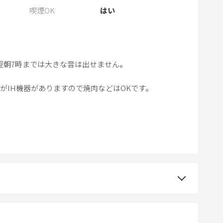
e
喫煙OK
はい
s
t
i
o
翌朝7時までは大きな音は出せません。
n
m
がIH機器がありますので焼肉などはOKです。
a
。
r
k
ギーの方はご注意ください
k
e
y
t
o
g
e