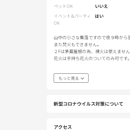
ペットOK
いいえ
イベント&パーティ
はい
OK
山中の小さな集落ですので夜９時から
また焚火もできません。
２Fは茅葺屋根の為、裸火は使えません
花火は手持ち花火のついてのみ可です
当店は猫を飼っていますので猫アレル
もっと見る
新型コロナウイルス対策について
アクセス