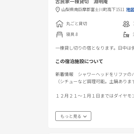
古民家一棟貸切 淵明庵
山梨県
南巨摩郡
富士川町高下1511
地
丸ごと貸切
寝具
8
一棟貸し切りの宿となります。日中は
この宿泊施設について
新着情報 シャワーヘッドをリファの
（シチューなど調理可能。土鍋ありま
１２月２１～１月１日まではダイヤモ
標高５００ｍ 閑静な山中の古民家貸し
もっと見る
お寺探索のベースとして、夏は夕暮れ
らハンモックで一休み、元旦は富士山
築８０年越えの当宿をどうぞお楽しみ