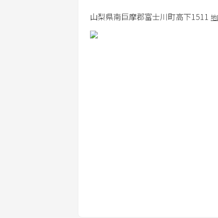
山梨県
南巨摩郡
富士川町高下1511
地