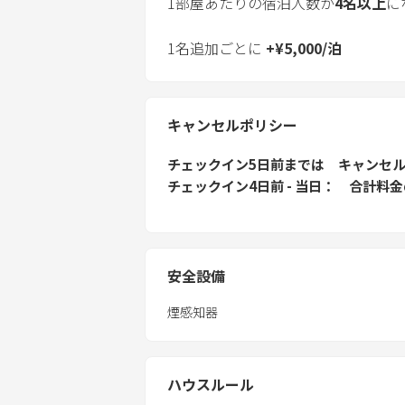
1部屋あたりの宿泊人数が
4
名以上
に
1名追加ごとに
+
¥
5,000
/
泊
キャンセルポリシー
チェックイン5日前
までは
キャンセ
チェックイン4日前 - 当日
合計料金
安全設備
煙感知器
ハウスルール