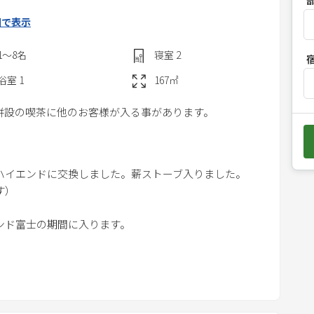
r
図で表示
e
s
1〜8
名
寝室
2
s
t
浴室
1
167
㎡
h
併設の喫茶に他のお客様が入る事があります。
e
d
o
w
ハイエンドに交換しました。薪ストーブ入りました。
n
す）
a
ンド富士の期間に入ります。
r
r
切りの宿。 春は近隣の桜の名所やアジサイで有名な
o
の中での家族や仲間とのＢＢＱ、秋は鹿の声を聴きなが
w
頂から登る初日の出・・・。四季折々に楽しみが変わる
k
ください。