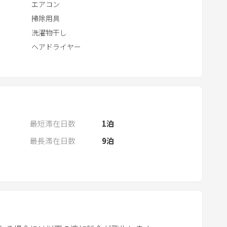
エアコン
e
掃除用具
c
洗濯物干し
a
ヘアドライヤー
l
e
n
d
a
r
最短滞在日数
1
泊
a
最長滞在日数
9
泊
n
d
s
e
l
e
c