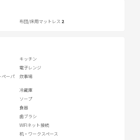
e
y
t
布団/床用マットレス
2
o
i
n
t
e
キッチン
r
電子レンジ
a
トペーパ
炊事場
c
冷蔵庫
t
w
ソープ
i
食器
t
歯ブラシ
h
WIFIネット接続
t
机・ワークスペース
h