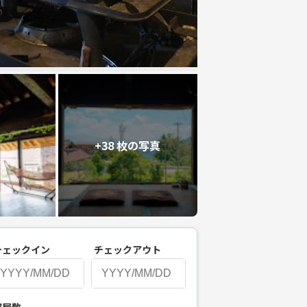
+38 枚の写真
チェックイン
チェックアウト
P