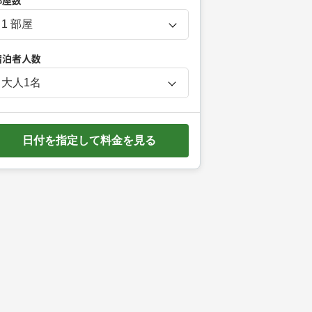
部屋数
r
e
s
宿泊者人数
s
t
大人
1
名
h
e
d
日付を指定して料金を見る
o
w
n
a
r
r
o
w
k