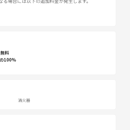
なる場合には以下の追加料金が発生します。
t
a
d
a
t
e
.
ル無料
P
の100%
r
e
s
s
t
消火器
h
e
q
u