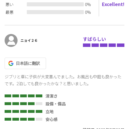
・ホットプレートやたこ焼き器など持ち込み、煙が出たり臭いが
Excellent!
悪い
0
%
取れないような種類の料理
最悪
0
%
・洗面台や浴室内での毛染め行為
・ペットの連れ込み
・粗大ごみやベビーカーなど大型ごみの残置行為
すばらしい
ニョイ２６
※違反者はペナルティの請求や強制チェックアウトの対象となり
ます。
日本語
に翻訳
【注意事項】
・宿泊者名簿の登録について
ジブリと車に子供が大変喜んでました。お風呂も中庭も良かった
予約確定時にメッセージでお伝えしているURLより事前に宿泊者
です。2泊しても良かったかな？と思いました。
名簿の作成にご協力いただいております。
事前に名簿のご登録をいただけないとご入室に必要な暗証番号の
清潔さ
通知がされませんのでご注意願います。
設備・備品
立地
・虫や昆虫（アリ、ゴキブリ、クモ、チョウバエなど）の発生に
安心感
ついて
お部屋に虫や昆虫などの害虫が発生しないよう駆除グッズなどを