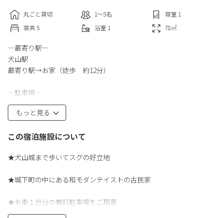
丸ごと貸切
1〜5
名
寝室
1
寝具
5
浴室
1
78
㎡
―最寄り駅―
犬山駅
最寄り駅→お家（徒歩 約12分）
―駐車場―
お車1台分の無料駐車場があります。
もっと見る
（無料駐車場の場所は予約確定後にお伝えするアクセスガイドに
記載されています。）
この宿泊施設について
―予約可能人数―
★犬山城まで歩いてスグの好立地
最低1人／最大5人
＊人数により料金が異なりますので正確な人数でご予約くださ
★城下町の中にある和モダンテイストの古民家
い。
★お車１台分の無料駐車場をご用意
―アメニティ―
ドライヤー、シャンプー、コンディショナー、ボディソープ、ハ