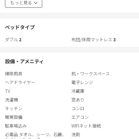
もっと見る
★犬山城下町は食べ歩きやインスタ映えスポットが多数あり
ンドソープ
大タオル、中タオル、小タオル、使い捨て歯ブラシ、ボディスポ
★家の中でも写真をパシャパシャ撮りたくなるギミックを沢山ご
ンジ、スリッパ、パジャマ、
用意
ベッドタイプ
男性＝くし、ひげそり
女性＝綿棒、ヘアゴム、コットン
ダブル
2
布団/床用マットレス
3
※洗濯機はありますが、洗濯用洗剤は置いていません。洗濯機を
ご利用される方は、洗濯用洗剤をご自身でお持ちいただくか、コ
設備・アメニティ
ンビニなどでお買い求めいただきますようお願いいたします。
掃除用具
机・ワークスペース
―その他―
ヘアドライヤー
電子レンジ
Wi-Fi無料／エアコン完備／トイレウォシュレット付き
TV
冷蔵庫
※宿泊者名簿の登録について
洗濯機
窓あり
予約確定時にメッセージでお伝えしているURLより事前に宿泊者
キッチン
コンロ
名簿の作成にご協力いただいております。
暖房設備
エアコン
事前に名簿のご登録をいただけないとご入室に必要な暗証番号の
駐車場込み
WIFIネット接続
通知がされませんのでご注意願います。
必需品 タオル、シーツ、石鹸、
洗剤