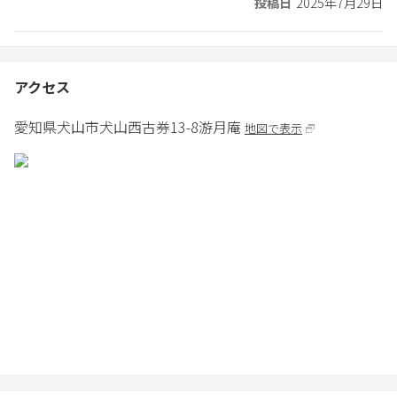
投稿日
2025年7月29日
設置したり最善の予防や対策をしております。
しかし日本では高温多湿という環境的な外部要因により室内に虫
や昆虫が発生するという可能性があります。いくら室内で対策を
したところで外部からの侵入も考えられます。
アクセス
日本の住環境では虫や昆虫の侵入を百パーセント防ぐということ
が難しい状況です。
愛知県
犬山市
犬山西古券13-8
游月庵
地図で表示
そのため、万が一お部屋で虫や昆虫などなどが発生した場合、ホ
テルや旅館とは異なりますのでお部屋の移動などのご提案は出来
なくなっております。
また現地にスタッフがいないのでスタッフが退治に行くことも難
しくなっております。
虫や昆虫の発生が起因でキャンセルをご希望されます場合も特別
な返金対応は出来ませんのでご理解願います。