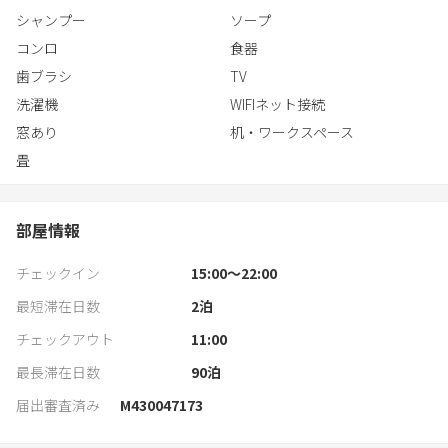
シャンプー
ソープ
コンロ
食器
歯ブラシ
TV
洗濯機
WIFIネット接続
窓あり
机・ワークスペース
畳
部屋情報
チェックイン
15:00〜22:00
最短滞在日数
2
泊
チェックアウト
11:00
最長滞在日数
90
泊
届出審査済み
M430047173