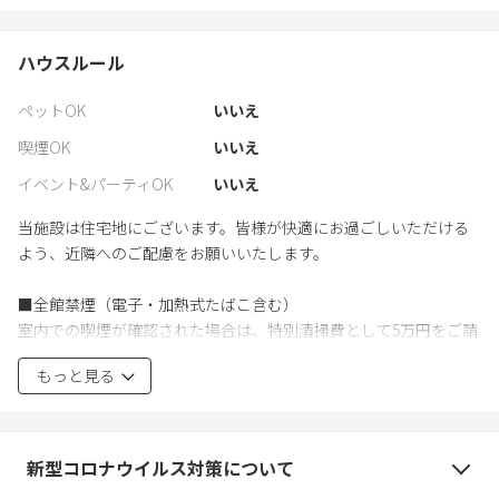
ハウスルール
ペットOK
いいえ
喫煙OK
いいえ
イベント&パーティOK
いいえ
当施設は住宅地にございます。皆様が快適にお過ごしいただける
よう、近隣へのご配慮をお願いいたします。
■全館禁煙（電子・加熱式たばこ含む）
室内での喫煙が確認された場合は、特別清掃費として5万円をご請
求する場合がございます。
もっと見る
■静粛時間 22:00～6:00
夜間は特にお静かにお過ごしください。近隣からの苦情があった
場合は、やむを得ずご退去をお願いする場合がございます。
新型コロナウイルス対策について