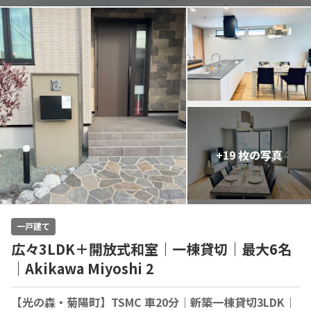
+19 枚の写真
一戸建て
広々3LDK＋開放式和室｜一棟貸切｜最大6名
｜Akikawa Miyoshi 2
【光の森・菊陽町】TSMC 車20分｜新築一棟貸切3LDK｜