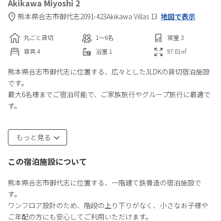
Akikawa Miyoshi 2
熊本県
合志市
御代志2091-423
Akikawa Villas 13
地図で表示
丸ごと貸切
1〜6
名
寝室
3
寝具
4
浴室
1
97.01
㎡
熊本県合志市御代志に位置する、広々とした3LDKの貸切宿泊施設
です。
最大6名様までご宿泊可能で、ご家族旅行やグループ旅行に最適で
す。
寝室にはダブルベッド2台、シングルベッド2台をご用意してお
もっと見る
り、ゆったりとお休みいただけます。
この宿泊施設について
キッチンには調理器具や食器類を完備しており、長期滞在や自炊
にも便利です。
熊本県合志市御代志に位置する、一階建て鉄骨造の宿泊施設で
広々としたバスルームにはバスタブを備え、アメニティも充実。
す。
旅の疲れをゆっくりと癒していただけます。
ワンフロア設計のため、階段の上り下りがなく、小さなお子様や
ご年配の方にも安心してご利用いただけます。
また、リビングには開放式の和室を併設しており、空間に広がり