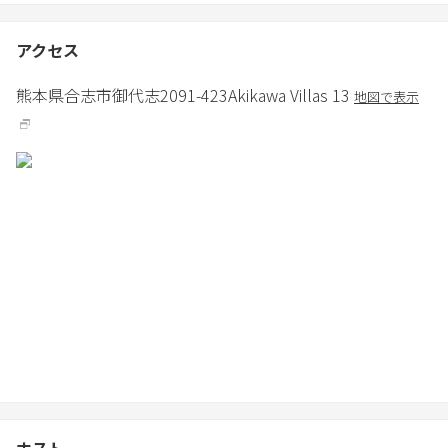
■設備のご利用について
設備は説明に従ってご使用ください。異常にお気づきの際はお早
アクセス
めにご連絡ください。
熊本県
合志市
御代志2091-423
Akikawa Villas 13
地図で表示
■リネン類の汚れ・破損
通常の洗濯で落ちない汚れや破損があった場合は、状況に応じて
実費をご負担いただく場合がございます。
■床・壁の保護にご協力ください
傷や汚れ防止にご配慮をお願いいたします。修繕が必要な場合は
実費をご負担いただく場合がございます。
■省エネへのご協力
外出時の消灯やエアコン停止など、節電・節水にご協力をお願い
いたします。
■ゴミは分別のうえ、指定の方法で廃棄をお願いいたします。
ホスト