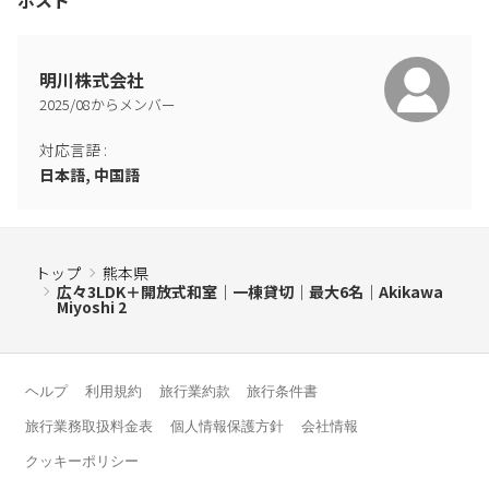
明川株式会社
2025
/
08
からメンバー
対応言語
:
日本語, 中国語
トップ
熊本県
広々3LDK＋開放式和室｜一棟貸切｜最大6名｜Akikawa
Miyoshi 2
ヘルプ
利用規約
旅行業約款
旅行条件書
旅行業務取扱料金表
個人情報保護方針
会社情報
クッキーポリシー