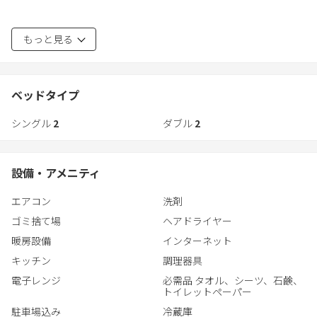
と落ち着きを感じられます。
周辺は落ち着いた住宅エリアで、静かで快適にお過ごしいただけ
お子様の遊び場やくつろぎスペースとしてもご利用いただけます。
もっと見る
る環境です。
観光やビジネスの拠点としても便利な立地となっております。
ゆとりあるリビング・ダイニング空間で、皆さまで快適なひとと
きをお過ごしください。
・TSMCまで約11km（車で約20分）
ベッドタイプ
・ゆめタウン光の森まで約7km（車で約15分）
シングル
2
ダブル
2
・熊本空港まで約19km（車で約30分）
主要施設へのアクセスも良好で、出張や観光、帰省などさまざま
設備・アメニティ
なシーンに対応可能です。
エアコン
洗剤
広々とした空間と充実した設備で、皆さまに快適な滞在をご提供
ゴミ捨て場
ヘアドライヤー
いたします。
暖房設備
インターネット
キッチン
調理器具
電子レンジ
必需品 タオル、シーツ、石鹸、
トイレットペーパー
駐車場込み
冷蔵庫