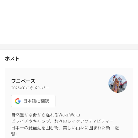
大画面プロジェクター】で映画三昧のチルタイムを。翌朝7時にな
りましたら、再び屋外で比良山麓の澄んだ空気とともに、お目覚
めのサウナやコーヒータイムをご堪能下さいませ。
※万が一、禁止時間帯（21:00～翌7:00）の屋外利用や騒音で近隣
からの苦情・通報があった場合は【即時全員ご退出】いただきま
す。その際、営業に支障が出た場合は休業補償をご請求いたしま
す。
ホスト
【厳守】無断での人数追加・立ち入りについて（日帰り不可）
完全プライベート空間の品質を維持するため、ご予約者様（事前
登録者様）以外の敷地内への立ち入りは、短時間の訪問（サウナ
ワニベース
やBBQのみの日帰り利用）であっても固くお断りいたします。 防
2025
/
08
からメンバー
犯カメラ等により無断立ち入りが発覚した場合、即刻ご退去いた
だきます（宿泊料の返金不可）。さらに、以下の費用を各予約シ
日本語
に翻訳
ステムを通じて直ちにご請求いたします。
自然豊かな街から溢れるWakuWaku

ビワイチやキャンプ、数々のレイクアクティビティ…

・人数分の正規追加ゲスト料金
日本一の琵琶湖を囲む街、美しい山々に囲まれた街「滋
・特別清掃・設備点検費：30,000円〜 （※規定外の人数での利用
賀」

に伴う、サウナ・精密機器等の特別点検、および追加の消毒・清