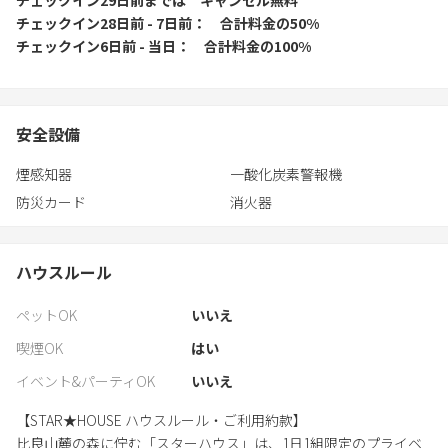
チェックイン28日前 - 7日前
合計料金の50%
チェックイン6日前 - 当日
合計料金の100%
安全設備
煙感知器
一酸化炭素警報機
防災カード
消火器
ハウスルール
ペットOK
いいえ
喫煙OK
はい
イベント&パーティOK
いいえ
【STAR★HOUSE ハウスルール・ご利用約款】
比良山麓の森に佇む「スターハウス」は、1日1組限定のプライベ