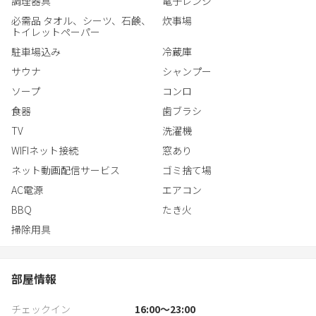
調理器具
電子レンジ
〚スターハウス ワニベース］🔍
必需品 タオル、シーツ、石鹸、
炊事場
トイレットペーパー
駐車場込み
冷蔵庫
サウナ
シャンプー
ソープ
コンロ
食器
歯ブラシ
TV
洗濯機
WIFIネット接続
窓あり
ネット動画配信サービス
ゴミ捨て場
AC電源
エアコン
BBQ
たき火
掃除用具
部屋情報
チェックイン
16:00〜23:00