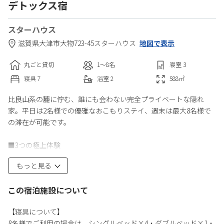
デトックス宿
スターハウス
滋賀県
大津市
大物723-45
スターハウス
地図で表示
丸ごと貸切
1〜8
名
寝室
3
寝具
7
浴室
2
588
㎡
比良山系の麓に佇む、誰にも会わない完全プライベートな隠れ
家。平日は2名様での優雅なおこもりステイ、週末は最大8名様で
の滞在が可能です。
■3つの極上体験
1. 究極の「100年サウナ」
もっと見る
滋賀県産・比良山麓の檜を100%使用した伝統工法のサウナ建築。
最高峰の【電気ストーブ】を採用し、火の管理は不要。純度100%
この宿泊施設について
の檜の香りとセルフロウリュだけに深く没入できます。
【寝具について】
2. 星空ジャグジーとBBQ（〜21:00）
8名様でご利用の場合は、シングルベッド×4・ダブルベッド×1・