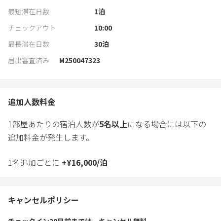
最短滞在日数
1
泊
チェックアウト
10:00
最長滞在日数
30
泊
届出審査済み
M250047323
追加人数料金
1部屋あたりの宿泊人数が
5
名以上
になる場合には以下の
追加料金が発生します。
1名追加ごとに
+
¥
16,000
/
泊
キャンセルポリシー
チェックイン29日前
までは
キャンセル無料