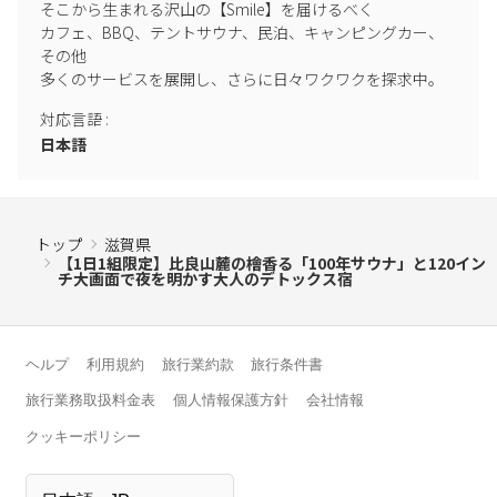
そこから生まれる沢山の【Smile】を届けるべく

掃作業代。著しい汚損がある場合は専門業者の実費を全額加算い
カフェ、BBQ、テントサウナ、民泊、キャンピングカー、
たします）
その他

・緊急スタッフ出動費：20,000円 / 1回 （※規約違反への緊急対
多くのサービスを展開し、さらに日々ワクワクを探求中。
応、夜間出動費として）
対応言語
:
日本語
■設備ごとのご利用ルールと安全衛生
【100年サウナ・屋外ジャグジー】ご利用時間：21:00まで
・サウナは高品質な「電気ストーブ」を採用しています。電源以
外のボタン操作はご遠慮ください。
トップ
滋賀県
・ヒノキの香りと設備を守るため、大量の水をかける過度なロウ
【1日1組限定】比良山麓の檜香る「100年サウナ」と120イン
リュはお控えください。
チ大画面で夜を明かす大人のデトックス宿
・ 屋外エリア（サウナ・ジャグジー・お庭）をご利用の際は、必
ず水着をご着用ください。
・ 飲酒後や体調不良時のご利用は生命に関わる危険があるため固
ヘルプ
利用規約
旅行業約款
旅行条件書
く禁じます。
旅行業務取扱料金表
個人情報保護方針
会社情報
・ジャグジーへの入浴剤、石鹸等の異物投入は厳禁です。機器の
故障や水質汚染が発覚した場合は、修繕費および休業補償を全額
クッキーポリシー
ご請求いたします。