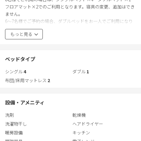
サウナ後は屋外ジャグジーとウッドデッキで至福の外気浴を。ア
フロアマット×2でのご利用となります。寝具の変更、追加はでき
メリカ製本格グリルでのBBQや焚き火のゆらぎも楽しめます。
ません。
※豊かな静寂を守るため、野外利用は21時まで。
6～7名様でご予約の場合、ダブルベッドをお一人でご利用になり
たい場合や、フロアマットの追加をご希望の場合は、前日までに
3. 120インチ「没入シネマ」
もっと見る
ご連絡ください。
21時からは洗練された室内リビングへ。壁一面の120インチ特大ス
※フロアマット追加：1枚 3,200円
クリーンで映画の世界にどっぷり浸る、至高のナイトルーティン
※当日の変更は、上記料金に加え変更手数料3,000円を頂戴いたし
をお約束します。
ます。
ベッドタイプ
2歳未満のお子様は、お布団・アメニティのご用意はございませ
■充実の設備
シングル
4
ダブル
1
ん。
調理器具一式完備のキッチン、ReFa製ドライヤー、Simmons製ベ
布団/床用マットレス
2
ッド、全面床暖房で極上のリラックスを。
～BBQ、焚火の利用について～
ご利用時間 チェックイン～20:00
BBQ（コンロ・網・炭6㎏・トング）焚火（薪1束）付き
設備・アメニティ
洗剤
乾燥機
☆食材や調味料はご持参ください☆
※BBQコンロの持込は不可 火災防止の為※
洗濯物干し
ヘアドライヤー
暖房設備
キッチン
～別途オプション多数あり～