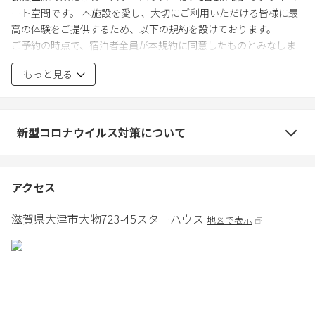
ート空間です。 本施設を愛し、大切にご利用いただける皆様に最
高の体験をご提供するため、以下の規約を設けております。
ご予約の時点で、宿泊者全員が本規約に同意したものとみなしま
す。
もっと見る
・ご利用人数 １～8名様
・チェックイン時間 15:00～18:00・チェックアウト時間
～10:00
新型コロナウイルス対策について
※宿泊予約時間外に入室を確認した際は不法侵入とみなし通
報いたします。
アクセス
【最重要】夜間・早朝（21:00～翌7:00）の屋外利用制限と「至高
の空間リレー」について
滋賀県
大津市
大物723-45
スターハウス
地図で表示
比良山麓の静かな夜と穏やかな朝を守るため、屋外（サウナ・ジ
ャグジー・ウッドデッキ等）のご利用は【21:00～翌朝7:00まで禁
止】とさせていただきます。大声や音楽スピーカー、花火等の騒
音は終日禁止です。
21時を迎えましたら室内へバトンを渡し、リビングの【120インチ