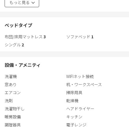
もっと見る
ヶ浦の景色を眺めながら、家族や友人、パートナーなど大切な人
とゆっくりと食卓を囲む時間をお楽しみいただけます。
一棟貸しのため、小さなお子様連れでも周囲を気にせず、のびの
びとお過ごしいただけます。
ベッドタイプ
湖畔の別荘で過ごすように、心ほどけるひとときを。霞ヶ浦の恵
布団/床用マットレス
3
ソファベッド
1
みとともに、記憶に残る食卓の時間をお過ごしください。
シングル
2
○夕食（オプション）について
オプションで夕食のご用意も可能です。
設備・アメニティ
※夕食のお支払いは現地のみ（現金・各種クレジット・Paypay)に
洗濯機
WIFIネット接続
なります
※内容は季節により変動
窓あり
机・ワークスペース
※７日前までに要予約
エアコン
掃除用具
洗剤
乾燥機
洗濯物干し
ヘアドライヤー
暖房設備
キッチン
調理器具
電子レンジ