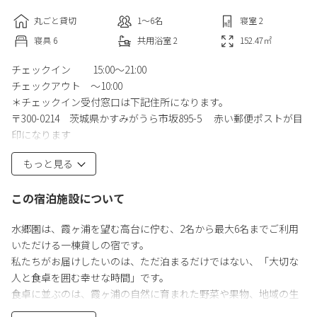
丸ごと貸切
1〜6
名
寝室
2
寝具
6
共用
浴室
2
152.47
㎡
チェックイン 15:00～21:00
チェックアウト ～10:00
＊チェックイン受付窓口は下記住所になります。
〒300-0214 茨城県かすみがうら市坂895-5 赤い郵便ポストが目
印になります
もっと見る
＊3ヶ月先まで予約可
この宿泊施設について
〇サービス
未就学児（1-6歳）添い寝無料/ウェルカムドリンク（江口屋醸造
水郷園は、霞ヶ浦を望む高台に佇む、2名から最大6名までご利用
所クラフトビールorかすみがうら産のジュース）/ウェルカムスナ
いただける一棟貸しの宿です。
ック/無料レンタサイクル
私たちがお届けしたいのは、ただ泊まるだけではない、「大切な
人と食卓を囲む幸せな時間」です。
詳しくは以下のURLよりご確認ください。
食卓に並ぶのは、霞ヶ浦の自然に育まれた野菜や果物、地域の生
https://suigoen.com
産者が丹精込めて育てた食材たち。大きな窓の向こうに広がる霞