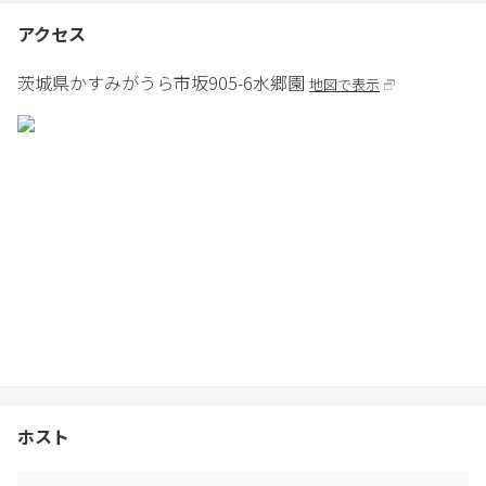
〇サービス
アクセス
館内WiFi完備/クレジット決済可（VISA・Master・JCB・AMEX・
Diners・DISCOVER）/PayPAY決済可/ウェルカムドリンク・お菓
茨城県
かすみがうら市
坂905-6
水郷園
地図で表示
子/コーヒー・紅茶/朝食サービス/無料レンタサイクル/エキストラ
ベッド対応可/無料駐車場/英語対応可
〇アメニティ
冷蔵庫/オーブンレンジ/ケトル/キッチン用品各種/洗濯乾燥機（無
料）
バスタオル、フェイスタオル、歯磨きセット、髭剃り、くし、ブ
ラシ、シャンプー、コンディショナー、ボディソープ、リラック
スウェア
詳しくは公式ホームページをご覧ください。
https://suigoen.com/
ホスト