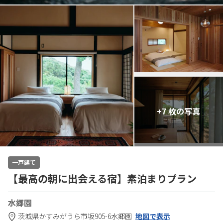
+7 枚の写真
一戸建て
【最高の朝に出会える宿】素泊まりプラン
水郷園
茨城県
かすみがうら市
坂905-6
水郷園
地図で表示