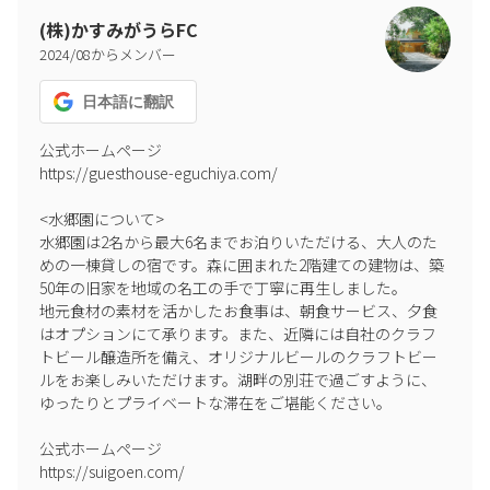
(株)かすみがうらFC
2024
/
08
からメンバー
日本語
に翻訳
公式ホームページ

https://guesthouse-eguchiya.com/

<水郷園について>

水郷園は2名から最大6名までお泊りいただける、大人のた
めの一棟貸しの宿です。森に囲まれた2階建ての建物は、築
50年の旧家を地域の名工の手で丁寧に再生しました。

地元食材の素材を活かしたお食事は、朝食サービス、夕食
はオプションにて承ります。また、近隣には自社のクラフ
トビール醸造所を備え、オリジナルビールのクラフトビー
ルをお楽しみいただけます。湖畔の別荘で過ごすように、
ゆったりとプライベートな滞在をご堪能ください。

公式ホームページ

https://suigoen.com/