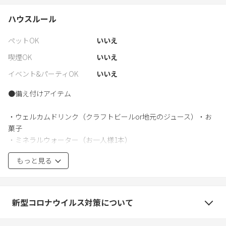
ハウスルール
ペットOK
いいえ
喫煙OK
いいえ
イベント&パーティOK
いいえ
●備え付けアイテム
・ウェルカムドリンク（クラフトビールor地元のジュース）・お
菓子
・ミネラルウォーター（お一人様1本）
・コーヒー、緑茶
もっと見る
・無料レンタサイクル
・アメニティ一式
・フライパン、鍋、炊飯器、オーブンレンジ、ケトル、包丁、食
器カラトリー類
新型コロナウイルス対策について
・クラフトビール、コーラ、ジュース等（有料）