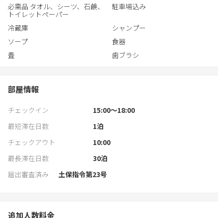
必需品 タオル、シーツ、石鹸、
駐車場込み
トイレットペーパー
冷蔵庫
シャンプー
ソープ
食器
畳
歯ブラシ
部屋情報
チェックイン
15:00〜18:00
最短滞在日数
1
泊
チェックアウト
10:00
最長滞在日数
30
泊
届出審査済み
土保指令第23号
追加人数料金