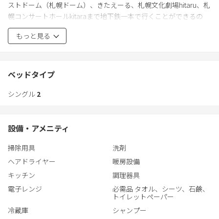
ストドーム（札幌ドーム）、きたえーる、札幌文化劇場hitaru、札
・当施設は利便性と機能性のご提供を目指しております。ラグジ
幌コンサートホールkitaraまで地下鉄一本で行くことができるの
ュアリーなおもてなし空間とは異なる事をご承知おきください。
で、コンサートのための来札も便利です。近くに貸自転車ポロク
・当施設への不当な暴言、威嚇、賠償要求、返金要求、執拗な問
もっと見る
ルのポートがあります。
い合せ等、当施設がカスタマーハラスメントと判断した場合は通
★近隣の観光スポット★
報する場合があります。
・諏訪神社・北海道大学・JRタワー・北海道庁旧本庁舎（赤れん
・キャンセルポリシー以外の対応はできません。
が庁舎）・サッポロビール博物館ビール園・大通公園・札幌テレ
ベッドタイプ
ビ塔・札幌市時計台
シングル
2
※乳幼児連れの宿泊はご遠慮ください。ご理解の程お願いいたし
ます。
※宿泊中の清掃は入りません（簡単な清掃道具完備）
設備・アメニティ
※マンションの一室宿泊営業のため24時間の常駐はしていませ
ん。（急な対応不可）
掃除用具
洗剤
※当施設は利便性と機能性のご提供を目指しております。ラグジ
ヘアドライヤー
暖房設備
ュアリーなおもてなし空間とは異なる事をご承知おきください。
※当施設への不当な暴言、威嚇、賠償要求、返金要求、執拗な問
キッチン
調理器具
合せ等は通報する場合があります。
電子レンジ
必需品 タオル、シーツ、石鹸、
※キャンセルポリシー以外の対応はできません。
トイレットペーパー
冷蔵庫
シャンプー