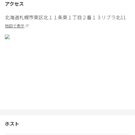
アクセス
ん。
・宿泊者以外の出入りは禁止です。
北海道
札幌市
東区北１１条東１丁目２番１３
リブラ北11
・トイレはトイレットペーパー以外のものは流さないでくださ
地図で表示
い。（つまりの原因によっては全額弁償していただきます。
・滞在中、お部屋の清掃は入りません。簡単な清掃用具はご用意
しております。
・タオルはおひとり様につき、フェイスタオル、バスタオル一枚
づつです。
・チェックアウトは１０時です。時間厳守でお願いします。過ぎ
た場合は１時間につき5,000円のご請求となります。
・部屋に残されたものはすべて廃棄しますのでお忘れ物はないよ
うにご確認ください。
ホスト