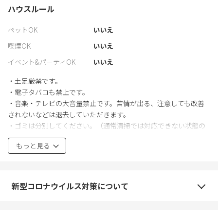
ハウスルール
ペットOK
いいえ
喫煙OK
いいえ
イベント&パーティOK
いいえ
・土足厳禁です。
・電子タバコも禁止です。
・音楽・テレビの大音量禁止です。苦情が出る、注意しても改善
されないなどは退去していただきます。
・ゴミは分別してください。（通常清掃では対応できない状態の
場合、別途清掃料や損害賠償請求となる可能性があります）
もっと見る
・節電・節水にご協力ください。
・ベッドでの飲食は禁止です。
・鍵の紛失は鍵の交換料をご請求します。
・室内の設備品は室外へ持ち出し禁止です。
新型コロナウイルス対策について
・建物、室内、備品の破損、汚損があった際は別途ご請求となり
ます。
・建物、室内、室内備品による事故やケガは一切責任を負いませ