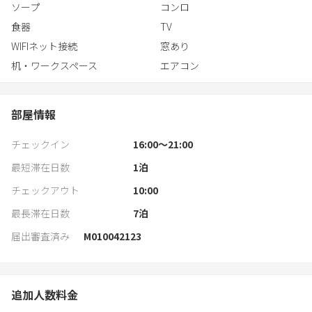
ソープ
コンロ
食器
TV
WIFIネット接続
窓あり
机・ワークスペース
エアコン
部屋情報
チェックイン
16:00〜21:00
最短滞在日数
1
泊
チェックアウト
10:00
最長滞在日数
7
泊
届出審査済み
M010042123
追加人数料金