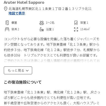
Aruter Hotel Sapporo
北海道
札幌市
東区北１１条東１丁目２番１３
リブラ北11
地図で表示
個室
1〜2
名
寝室
1
寝具
2
浴室
1
13.46
㎡
コンパクトながら必要な設備を完備した落ち着くジャパニーズモ
ダン空間となっております。地下鉄東豊線「北１３条東」駅から
約徒歩３分、地下鉄南北線「北１２条」駅徒歩７分、札幌駅から
も徒歩10分 トリプルアクセスとても利便性が良いお部屋です。
ご予約された方は法律により個人情報の提出が義務付けられてお
りますので、ご理解ください。ご予約後にメールを送信いたしま
もっと見る
す。必ずご確認をお願いいたします。
・日本国内にお住まいの方は宿泊者全員のお名前・住所・職業・
この宿泊施設について
顔写真付身分証
・日本国外にお住まいの方は宿泊者全員の旅券番号（パスポート
地下鉄東豊線「北１３条東」駅、南北線「北１２条」駅、JRさっ
番号）の写し顔写真がわかるようにご提出ください。
ぽろ駅どこからも徒歩圏内でとても利便性が高い立地です。
・乳幼児連れのご宿泊はご遠慮ください。
新千歳空港や丘珠空港からのアクセスも良く、大和ハウスプレミ
・宿泊中の清掃はありません。（簡単な清掃用具完備）