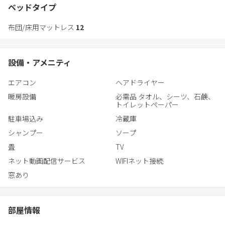
floor and Bedroom on the 2nd floor.
ベッドタイプ
布団/床用マットレス
12
設備・アメニティ
エアコン
ヘアドライヤー
暖房設備
必需品 タオル、シーツ、石鹸、
トイレットペーパー
駐車場込み
冷蔵庫
シャンプー
ソープ
畳
TV
ネット動画配信サービス
WIFIネット接続
窓あり
部屋情報