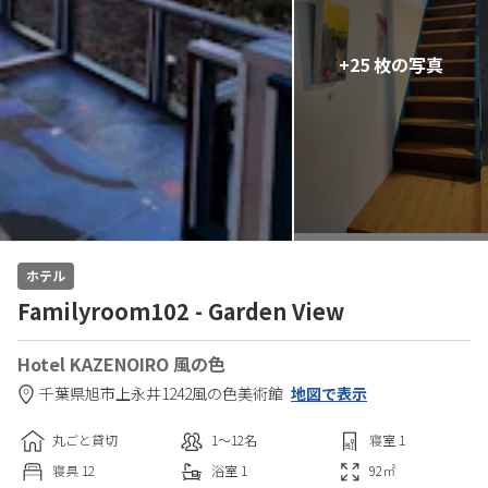
+25 枚の写真
ホテル
Familyroom102 - Garden View
Hotel KAZENOIRO 風の色
千葉県
旭市
上永井1242
風の色美術館
地図で表示
丸ごと貸切
1〜12
名
寝室
1
寝具
12
浴室
1
92
㎡