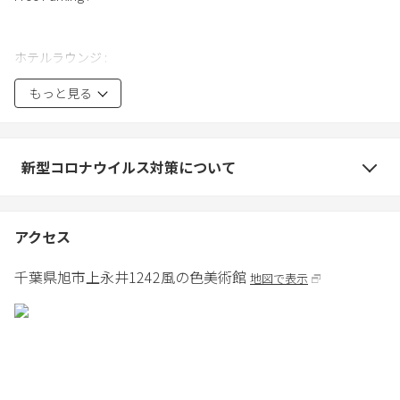
ホテルラウンジ :
ホテルラウンジでは無料のコーヒーを飲みながら時間を過ごすこ
もっと見る
とができます。海を一望しながらゆったりと過ごすのに最適な場
所です。作業スペースとしてもご利用いただけます。
Hotel Lounge :
Coffee is provided for free. The guest can spend a relaxing time
新型コロナウイルス対策について
looking out at the Pacific Ocean. The lounge can be used as work
space as well.
アクセス
露天風呂：
千葉県
旭市
上永井1242
風の色美術館
地図で表示
予約制で営業しております。露天風呂を無料でお楽しみいただけ
ます。フロントまでご予約をお願い致します。
Open-Air-Bath :
This open-air-bath is operated by reservation. You can enjoy open-
air-bath for free. You are advised to make reservation to the front
desk.