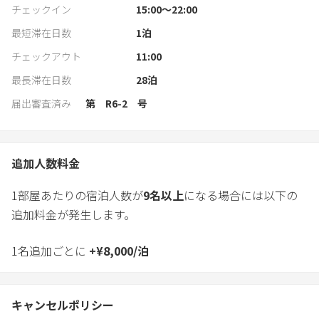
チェックイン
15:00〜22:00
最短滞在日数
1
泊
チェックアウト
11:00
最長滞在日数
28
泊
届出審査済み
第 R6-2 号
追加人数料金
1部屋あたりの宿泊人数が
9
名以上
になる場合には以下の
追加料金が発生します。
1名追加ごとに
+
¥
8,000
/
泊
キャンセルポリシー