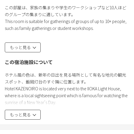
この部屋は、家族の集まりや学生のワークショップなど10人ほど
のグループの集まりに適しています。
This room is suitable for gatherings of groups of up to 10+ people,
such as family gatherings or student workshops.
ベッドルームには、布団が人数に応じて提供されます。 (ベッドな
もっと見る
し)
In the bedroom, futons are provided upon the number of guests.
この宿泊施設について
ホテル風の色は、新年の日出を見る場所として有名な地元の観光
スポット、飯岡灯台のすぐ隣に位置します。
Hotel KAZENOIRO is located very next to the IIOKA Light House,
where is a local sightseeing point which is famous for watching the
sunrise of a New Year's Day.
もっと見る
当ホテルは全室デュプレックスになっており、下の階がリビング
ルームとトイレ、上の階がベッドルームです。
Each room of the hotel is Duplex : Living room and Toilet on the 1st