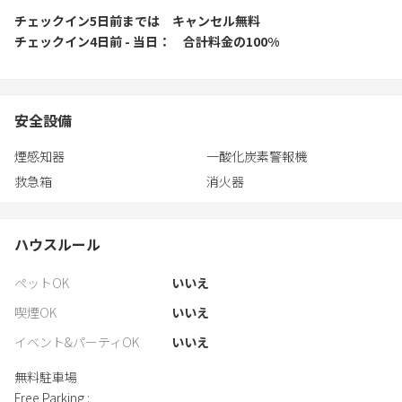
チェックイン5日前
までは
キャンセル無料
チェックイン4日前 - 当日
合計料金の100%
安全設備
煙感知器
一酸化炭素警報機
救急箱
消火器
ハウスルール
ペットOK
いいえ
喫煙OK
いいえ
イベント&パーティOK
いいえ
無料駐車場
Free Parking :