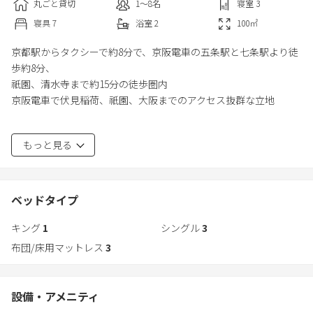
丸ごと貸切
1〜8
名
寝室
3
寝具
7
浴室
2
100
㎡
京都駅からタクシーで約8分で、京阪電車の五条駅と七条駅より徒
歩約8分、
祇園、清水寺まで約15分の徒歩圏内
京阪電車で伏見稲荷、祇園、大阪までのアクセス抜群な立地
閑静な住宅地に佇む京町家
もっと見る
春には徒歩約10分の鴨川に咲く桜並木の花舞い、
世界文化遺産でありながら秋の紅葉に包まれる京都観光名所、清
水寺まで徒歩約15分。
ベッドタイプ
広々とした一棟貸しの京町家で、都会の喧騒から離れ、
キング
1
シングル
3
贅沢なひとときを楽しむ特別な場所。
古都ならではの趣深さと共に、心安らぐひと時をお過ごしくださ
布団/床用マットレス
3
い。
設備・アメニティ