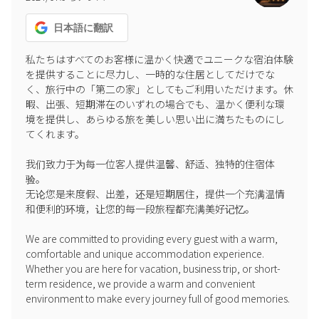
日本語
に翻訳
私たちはすべてのお客様に温かく快適でユニークな宿泊体験
を提供することに尽力し、一時的な住居としてだけでな
く、旅行中の「第二の家」としてもご利用いただけます。休
暇、出張、短期滞在のいずれの場合でも、温かく便利な環
境を提供し、あらゆる旅を美しい思い出に満ちたものにし
てくれます。

我们致力于为每一位客人提供温馨、舒适、独特的住宿体
验。

无论您是来度假、出差，还是短期居住，提供一个充满温情
和便利的环境，让您的每一段旅程都充满美好记忆。

We are committed to providing every guest with a warm, 
comfortable and unique accommodation experience.

Whether you are here for vacation, business trip, or short-
term residence, we provide a warm and convenient 
environment to make every journey full of good memories.