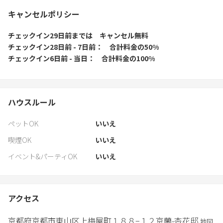
キャンセルポリシー
チェックイン29日前
までは
キャンセル無料
チェックイン28日前 - 7日前
合計料金の50%
チェックイン6日前 - 当日
合計料金の100%
ハウスルール
ペットOK
いいえ
喫煙OK
いいえ
イベント&パーティOK
いいえ
アクセス
京都府
京都市
東山区上梅屋町１８８−１２
京蘭-杏花邸
地図