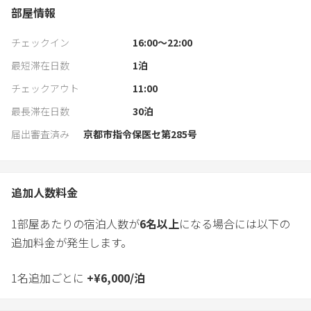
部屋情報
チェックイン
16:00〜22:00
最短滞在日数
1
泊
チェックアウト
11:00
最長滞在日数
30
泊
届出審査済み
京都市指令保医セ第285号
追加人数料金
1部屋あたりの宿泊人数が
6
名以上
になる場合には以下の
追加料金が発生します。
1名追加ごとに
+
¥
6,000
/
泊