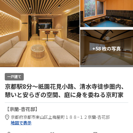
+58 枚の写真
一戸建て
京都駅8分～祇園花見小路、清水寺徒歩圏内、
憩いと安らぎの空間、庭に身を委ねる京町家
【京蘭-杏花邸】
京都府
京都市
東山区上梅屋町１８８−１２
京蘭-杏花邸
地図で表示